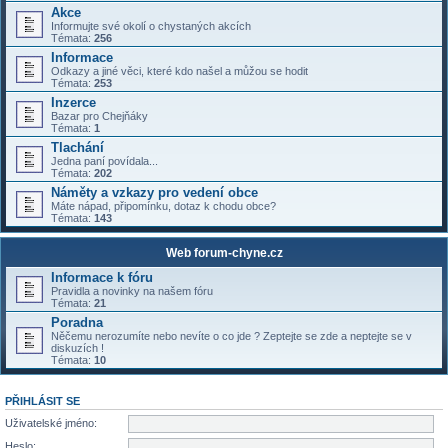
Akce
Informujte své okolí o chystaných akcích
Témata:
256
Informace
Odkazy a jiné věci, které kdo našel a můžou se hodit
Témata:
253
Inzerce
Bazar pro Chejňáky
Témata:
1
Tlachání
Jedna paní povídala...
Témata:
202
Náměty a vzkazy pro vedení obce
Máte nápad, připomínku, dotaz k chodu obce?
Témata:
143
Web forum-chyne.cz
Informace k fóru
Pravidla a novinky na našem fóru
Témata:
21
Poradna
Něčemu nerozumíte nebo nevíte o co jde ? Zeptejte se zde a neptejte se v
diskuzích !
Témata:
10
PŘIHLÁSIT SE
Uživatelské jméno:
Heslo: