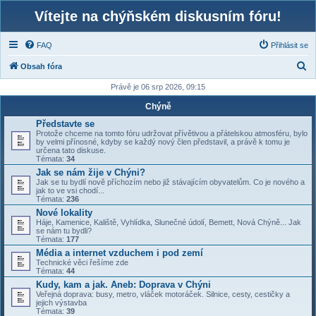
Vítejte na chýňském diskusním fóru!
FAQ
Přihlásit se
H
Obsah fóra
l
Právě je 06 srp 2026, 09:15
e
Chýně
d
Představte se
Protože chceme na tomto fóru udržovat přívětivou a přátelskou atmosféru, bylo
a
by velmi přínosné, kdyby se každý nový člen představil, a právě k tomu je
určena tato diskuse.
t
Témata:
34
Jak se nám žije v Chýni?
Jak se tu bydlí nově příchozím nebo již stávajícím obyvatelům. Co je nového a
jak to ve vsi chodí...
Témata:
236
Nové lokality
Háje, Kamenice, Kaliště, Vyhlídka, Slunečné údolí, Bemett, Nová Chýně... Jak
se nám tu bydli?
Témata:
177
Média a internet vzduchem i pod zemí
Technické věci řešíme zde
Témata:
44
Kudy, kam a jak. Aneb: Doprava v Chýni
Veřejná doprava: busy, metro, vláček motoráček. Silnice, cesty, cestičky a
jejich výstavba
Témata:
39