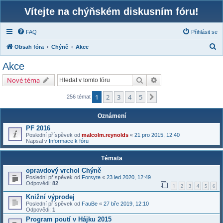
Vítejte na chýňském diskusním fóru!
FAQ
Přihlásit se
H
Obsah fóra
Chýně
Akce
l
Akce
e
Hledat
Pokročilé hledání
Nové téma
d
a
1
2
3
4
5
Další
256 témat
t
Oznámení
PF 2016
Poslední příspěvek od
malcolm.reynolds
«
21 pro 2015, 12:40
Napsal v
Informace k fóru
Témata
opravdový vrchol Chýně
Poslední příspěvek od
Forsyte
«
23 led 2020, 12:49
Odpovědi:
82
1
2
3
4
5
6
Knižní výprodej
Poslední příspěvek od
FauBe
«
27 bře 2019, 12:10
Odpovědi:
1
Program poutí v Hájku 2015