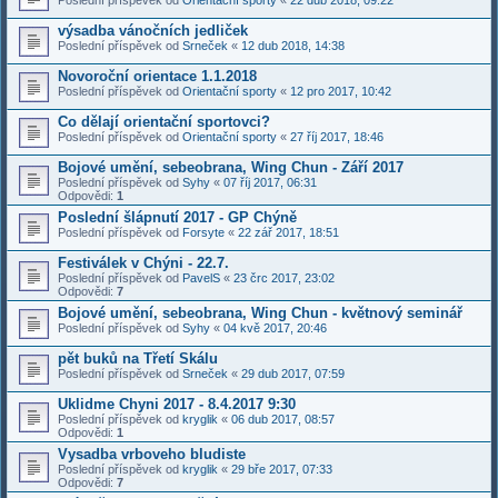
výsadba vánočních jedliček
Poslední příspěvek od
Srneček
«
12 dub 2018, 14:38
Novoroční orientace 1.1.2018
Poslední příspěvek od
Orientační sporty
«
12 pro 2017, 10:42
Co dělají orientační sportovci?
Poslední příspěvek od
Orientační sporty
«
27 říj 2017, 18:46
Bojové umění, sebeobrana, Wing Chun - Září 2017
Poslední příspěvek od
Syhy
«
07 říj 2017, 06:31
Odpovědi:
1
Poslední šlápnutí 2017 - GP Chýně
Poslední příspěvek od
Forsyte
«
22 zář 2017, 18:51
Festiválek v Chýni - 22.7.
Poslední příspěvek od
PavelS
«
23 črc 2017, 23:02
Odpovědi:
7
Bojové umění, sebeobrana, Wing Chun - květnový seminář
Poslední příspěvek od
Syhy
«
04 kvě 2017, 20:46
pět buků na Třetí Skálu
Poslední příspěvek od
Srneček
«
29 dub 2017, 07:59
Uklidme Chyni 2017 - 8.4.2017 9:30
Poslední příspěvek od
kryglik
«
06 dub 2017, 08:57
Odpovědi:
1
Vysadba vrboveho bludiste
Poslední příspěvek od
kryglik
«
29 bře 2017, 07:33
Odpovědi:
7