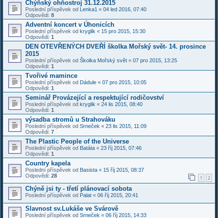
Chýňský ohňostroj 31.12.2015
Poslední příspěvek od
Lenka1
«
04 led 2016, 07:40
Odpovědi:
8
Adventní koncert v Úhonicích
Poslední příspěvek od
kryglik
«
15 pro 2015, 15:30
Odpovědi:
1
DEN OTEVŘENÝCH DVEŘÍ školka Mořský svět- 14. prosince
2015
Poslední příspěvek od
Školka Mořský svět
«
07 pro 2015, 13:25
Odpovědi:
1
Tvořivé mamince
Poslední příspěvek od
Dádule
«
07 pro 2015, 10:05
Odpovědi:
1
Seminář Provázející a respektující rodičovství
Poslední příspěvek od
kryglik
«
24 lis 2015, 08:40
Odpovědi:
1
výsadba stromů u Strahováku
Poslední příspěvek od
Srneček
«
23 lis 2015, 11:09
Odpovědi:
7
The Plastic People of the Universe
Poslední příspěvek od
Batáta
«
23 říj 2015, 07:46
Odpovědi:
1
Country kapela
Poslední příspěvek od
Basista
«
15 říj 2015, 08:37
Odpovědi:
28
1
2
Chýně jsi ty - třetí plánovací sobota
Poslední příspěvek od
Palat
«
06 říj 2015, 20:41
Slavnost sv.Lukáše ve Svárově
Poslední příspěvek od
Srneček
«
06 říj 2015, 14:33