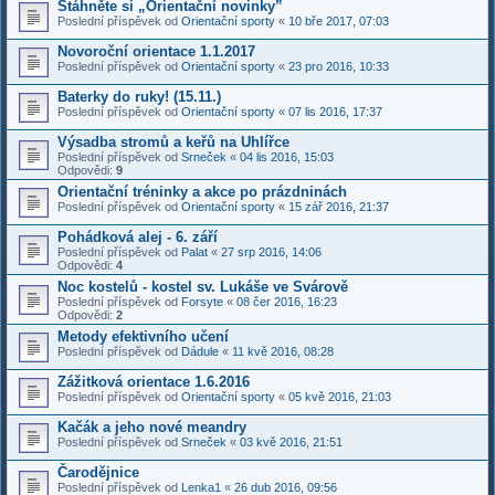
Stáhněte si „Orientační novinky”
Poslední příspěvek od
Orientační sporty
«
10 bře 2017, 07:03
Novoroční orientace 1.1.2017
Poslední příspěvek od
Orientační sporty
«
23 pro 2016, 10:33
Baterky do ruky! (15.11.)
Poslední příspěvek od
Orientační sporty
«
07 lis 2016, 17:37
Výsadba stromů a keřů na Uhlířce
Poslední příspěvek od
Srneček
«
04 lis 2016, 15:03
Odpovědi:
9
Orientační tréninky a akce po prázdninách
Poslední příspěvek od
Orientační sporty
«
15 zář 2016, 21:37
Pohádková alej - 6. září
Poslední příspěvek od
Palat
«
27 srp 2016, 14:06
Odpovědi:
4
Noc kostelů - kostel sv. Lukáše ve Svárově
Poslední příspěvek od
Forsyte
«
08 čer 2016, 16:23
Odpovědi:
2
Metody efektivního učení
Poslední příspěvek od
Dádule
«
11 kvě 2016, 08:28
Zážitková orientace 1.6.2016
Poslední příspěvek od
Orientační sporty
«
05 kvě 2016, 21:03
Kačák a jeho nové meandry
Poslední příspěvek od
Srneček
«
03 kvě 2016, 21:51
Čarodějnice
Poslední příspěvek od
Lenka1
«
26 dub 2016, 09:56