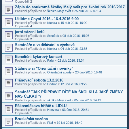
Odpovědi:
2
Zápis do soukromé školky Malý svět pro školní rok 2016/2017
Poslední příspěvek od
školka Malý svět
«
25 dub 2016, 07:54
Uklidme Chyni 2016 - 16.4.2016 9:00
Poslední příspěvek od
lidenka
«
15 dub 2016, 10:00
Odpovědi:
4
jarní sázení keřů
Poslední příspěvek od
Srneček
«
08 dub 2016, 15:07
Odpovědi:
2
Semináře o vzdělávání a výchově
Poslední příspěvek od
lidenka
«
04 dub 2016, 23:35
Benefiční kytarový koncert
Poslední příspěvek od
Palat
«
02 dub 2016, 13:34
Stáhnete si "Orientační novinky"
Poslední příspěvek od
Orientační sporty
«
23 úno 2016, 16:48
Plánovací sobota 13.2.2016
Poslední příspěvek od
Dádule
«
12 úno 2016, 09:22
Seminář "JAK PŘIPRAVIT DÍTĚ NA ŠKOLKU A JAKÉ ZMĚNY
NÁS ČEKAJÍ"?
Poslední příspěvek od
školka Malý svět
«
05 úno 2016, 14:43
Rákosníčkova hřiště u LIDLU
Poslední příspěvek od
Honzina
«
03 úno 2016, 20:51
Odpovědi:
1
Bruslařská sezóna
Poslední příspěvek od
Pilař
«
19 led 2016, 16:49