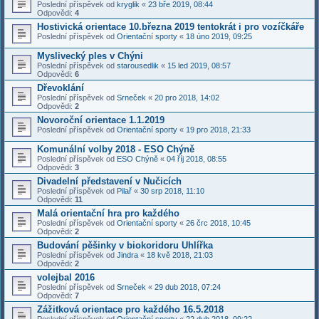
Poslední příspěvek od
kryglik
«
23 bře 2019, 08:44
Odpovědi:
4
Hostivická orientace 10.března 2019 tentokrát i pro vozíčkáře
Poslední příspěvek od
Orientační sporty
«
18 úno 2019, 09:25
Myslivecký ples v Chýni
Poslední příspěvek od
starousedlik
«
15 led 2019, 08:57
Odpovědi:
6
Dřevoklání
Poslední příspěvek od
Srneček
«
20 pro 2018, 14:02
Odpovědi:
2
Novoroční orientace 1.1.2019
Poslední příspěvek od
Orientační sporty
«
19 pro 2018, 21:33
Komunální volby 2018 - ESO Chýně
Poslední příspěvek od
ESO Chýně
«
04 říj 2018, 08:55
Odpovědi:
3
Divadelní představení v Nučicích
Poslední příspěvek od
Pilař
«
30 srp 2018, 11:10
Odpovědi:
11
Malá orientační hra pro každého
Poslední příspěvek od
Orientační sporty
«
26 črc 2018, 10:45
Odpovědi:
2
Budování pěšinky v biokoridoru Uhlířka
Poslední příspěvek od
Jindra
«
18 kvě 2018, 21:03
Odpovědi:
2
volejbal 2016
Poslední příspěvek od
Srneček
«
29 dub 2018, 07:24
Odpovědi:
7
Zážitková orientace pro každého 16.5.2018
Poslední příspěvek od
Orientační sporty
«
22 dub 2018, 09:22