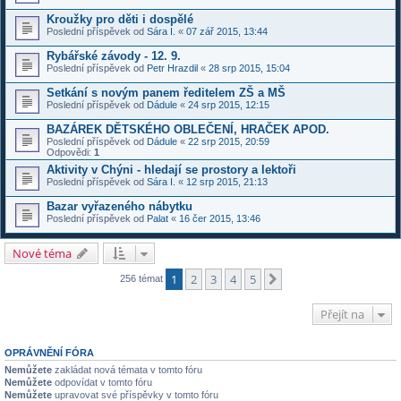
Kroužky pro děti i dospělé
Poslední příspěvek od
Sára I.
«
07 zář 2015, 13:44
Rybářské závody - 12. 9.
Poslední příspěvek od
Petr Hrazdil
«
28 srp 2015, 15:04
Setkání s novým panem ředitelem ZŠ a MŠ
Poslední příspěvek od
Dádule
«
24 srp 2015, 12:15
BAZÁREK DĚTSKÉHO OBLEČENÍ, HRAČEK APOD.
Poslední příspěvek od
Dádule
«
22 srp 2015, 20:59
Odpovědi:
1
Aktivity v Chýni - hledají se prostory a lektoři
Poslední příspěvek od
Sára I.
«
12 srp 2015, 21:13
Bazar vyřazeného nábytku
Poslední příspěvek od
Palat
«
16 čer 2015, 13:46
Nové téma
1
2
3
4
5
Další
256 témat
Přejít na
OPRÁVNĚNÍ FÓRA
Nemůžete
zakládat nová témata v tomto fóru
Nemůžete
odpovídat v tomto fóru
Nemůžete
upravovat své příspěvky v tomto fóru