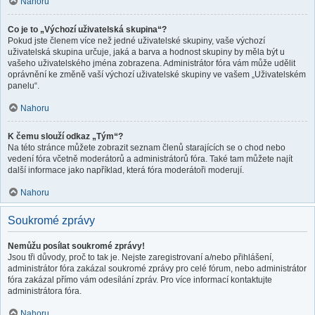
Nahoru
Co je to „Výchozí uživatelská skupina“?
Pokud jste členem více než jedné uživatelské skupiny, vaše výchozí
uživatelská skupina určuje, jaká a barva a hodnost skupiny by měla být u
vašeho uživatelského jména zobrazena. Administrátor fóra vám může udělit
oprávnění ke změně vaší výchozí uživatelské skupiny ve vašem „Uživatelském
panelu“.
Nahoru
K čemu slouží odkaz „Tým“?
Na této stránce můžete zobrazit seznam členů starajících se o chod nebo
vedení fóra včetně moderátorů a administrátorů fóra. Také tam můžete najít
další informace jako například, která fóra moderátoři moderují.
Nahoru
Soukromé zprávy
Nemůžu posílat soukromé zprávy!
Jsou tři důvody, proč to tak je. Nejste zaregistrovaní a/nebo přihlášení,
administrátor fóra zakázal soukromé zprávy pro celé fórum, nebo administrátor
fóra zakázal přímo vám odesílání zpráv. Pro více informací kontaktujte
administrátora fóra.
Nahoru