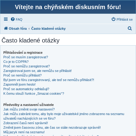
Vítejte na chýňském diskusním fóru!
FAQ
Přihlásit se
H
Obsah fóra
Často kladené otázky
l
Často kladené otázky
e
d
Přihlašování a registrace
Proč se musím zaregistrovat?
a
Co je to COPPA?
t
Proč se nemůžu zaregistrovat?
Zaregistroval jsem se, ale nemůžu se přihlásit!
Proč se nemůžu přihlásit?
Byl jsem ve fóru zaregistrovaný, ale teď se nemůžu přihlásit?!
Zapomněl jsem heslo!
Proč se automaticky odhlašuji?
K čemu slouží funkce „Smazat cookies“?
Předvolby a nastavení uživatele
Jak můžu změnit svoje nastavení?
Jak můžu zabránit tomu, aby bylo moje uživatelské jméno zobrazeno na seznamu
uživatelů nacházejících se ve fóru?
Zobrazení časů není správné!
Změnil jsem časovou zónu, ale čas se stále nezobrazuje správně!
Můj jazyk není na seznamu!