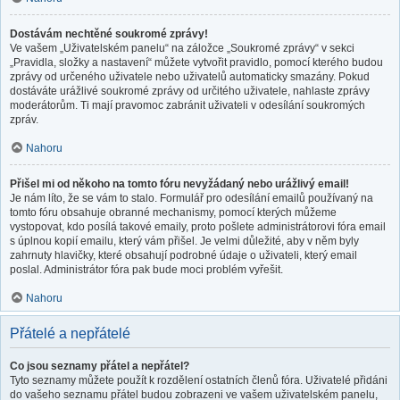
Dostávám nechtěné soukromé zprávy!
Ve vašem „Uživatelském panelu“ na záložce „Soukromé zprávy“ v sekci
„Pravidla, složky a nastavení“ můžete vytvořit pravidlo, pomocí kterého budou
zprávy od určeného uživatele nebo uživatelů automaticky smazány. Pokud
dostáváte urážlivé soukromé zprávy od určitého uživatele, nahlaste zprávy
moderátorům. Ti mají pravomoc zabránit uživateli v odesílání soukromých
zpráv.
Nahoru
Přišel mi od někoho na tomto fóru nevyžádaný nebo urážlivý email!
Je nám líto, že se vám to stalo. Formulář pro odesílání emailů používaný na
tomto fóru obsahuje obranné mechanismy, pomocí kterých můžeme
vystopovat, kdo posílá takové emaily, proto pošlete administrátorovi fóra email
s úplnou kopií emailu, který vám přišel. Je velmi důležité, aby v něm byly
zahrnuty hlavičky, které obsahují podrobné údaje o uživateli, který email
poslal. Administrátor fóra pak bude moci problém vyřešit.
Nahoru
Přátelé a nepřátelé
Co jsou seznamy přátel a nepřátel?
Tyto seznamy můžete použít k rozdělení ostatních členů fóra. Uživatelé přidáni
do vašeho seznamu přátel budou zobrazeni ve vašem uživatelském panelu,