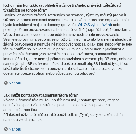
Koho mám kontaktovat ohledně stížnosti a/nebo právních záležitostí
týkajících se tohoto fóra?
Jakýkoliv z administrátorů uvedených na stránce „Tým“, by měl být pro vaši
stížnost vhodnou kontaktní osobou. Pokud se vám nedostane odpovědi, měli
byste kontaktovat majitele domény (proveďte
WHOIS vyhledávání
) nebo,
pokud je fórum provozováno na bezplatné službě (např. Yahoo!, forumzdarma,
Webzdarma atd.), vedení nebo oddělení stížností tohoto provozovatele.
Vezměte, prosím, na vědomí, že phpBB Limited na tomto fóru
nemá absolutně
žádné pravomoci
a nemůže nést odpovědnost za to jak, kde, nebo kým je toto
fórum používáno. Nekontaktujte phpBB Limited v souvislosti s jakýmikoliv
právními záležitostmi (zastavení činnosti, odpovědnost, pomlouvačný
komentář atd.), které
nemají přímou souvislost
s webem phpBB.com, nebo se
samotným phpBB softwarem. Pokud pošlete email phpBB Limited týkající se
jakákoliv třetí strany
, která používá tento software, můžete očekávat, že
dostanete pouze strohou, nebo vůbec žádnou odpověď.
Nahoru
Jak můžu kontaktovat administrátora fóra?
Všichni uživatelé fóra můžou použít formulář „Kontaktujte nás“, který se
nachází naspodu všech stránek, pokud je tato možnost povolena
administrátorem fóra.
Přihlášení uživatelé můžou také použít odkaz „Tým“, který se také nachází
naspodu všech stránek.
Nahoru