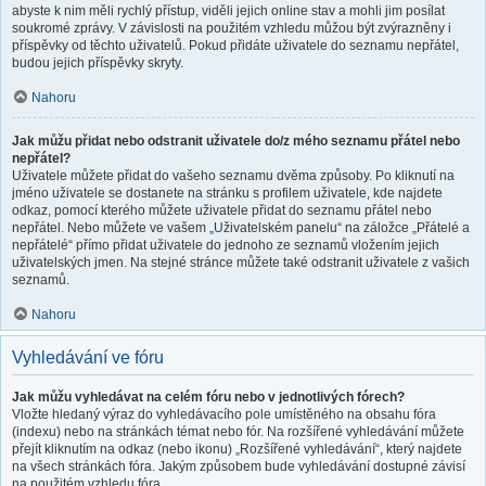
abyste k nim měli rychlý přístup, viděli jejich online stav a mohli jim posílat
soukromé zprávy. V závislosti na použitém vzhledu můžou být zvýrazněny i
příspěvky od těchto uživatelů. Pokud přidáte uživatele do seznamu nepřátel,
budou jejich příspěvky skryty.
Nahoru
Jak můžu přidat nebo odstranit uživatele do/z mého seznamu přátel nebo
nepřátel?
Uživatele můžete přidat do vašeho seznamu dvěma způsoby. Po kliknutí na
jméno uživatele se dostanete na stránku s profilem uživatele, kde najdete
odkaz, pomocí kterého můžete uživatele přidat do seznamu přátel nebo
nepřátel. Nebo můžete ve vašem „Uživatelském panelu“ na záložce „Přátelé a
nepřátelé“ přímo přidat uživatele do jednoho ze seznamů vložením jejich
uživatelských jmen. Na stejné stránce můžete také odstranit uživatele z vašich
seznamů.
Nahoru
Vyhledávání ve fóru
Jak můžu vyhledávat na celém fóru nebo v jednotlivých fórech?
Vložte hledaný výraz do vyhledávacího pole umístěného na obsahu fóra
(indexu) nebo na stránkách témat nebo fór. Na rozšířené vyhledávání můžete
přejít kliknutím na odkaz (nebo ikonu) „Rozšířené vyhledávání“, který najdete
na všech stránkách fóra. Jakým způsobem bude vyhledávání dostupné závisí
na použitém vzhledu fóra.