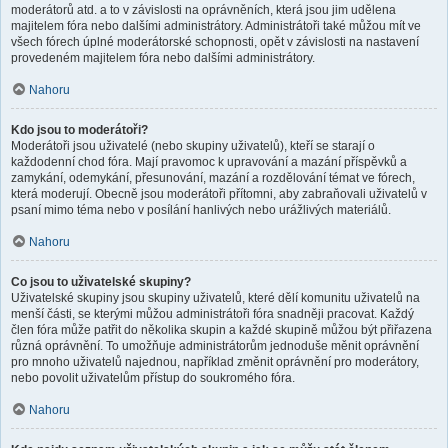
moderátorů atd. a to v závislosti na oprávněních, která jsou jim udělena
majitelem fóra nebo dalšími administrátory. Administrátoři také můžou mít ve
všech fórech úplné moderátorské schopnosti, opět v závislosti na nastavení
provedeném majitelem fóra nebo dalšími administrátory.
Nahoru
Kdo jsou to moderátoři?
Moderátoři jsou uživatelé (nebo skupiny uživatelů), kteří se starají o
každodenní chod fóra. Mají pravomoc k upravování a mazání příspěvků a
zamykání, odemykání, přesunování, mazání a rozdělování témat ve fórech,
která moderují. Obecně jsou moderátoři přítomni, aby zabraňovali uživatelů v
psaní mimo téma nebo v posílání hanlivých nebo urážlivých materiálů.
Nahoru
Co jsou to uživatelské skupiny?
Uživatelské skupiny jsou skupiny uživatelů, které dělí komunitu uživatelů na
menší části, se kterými můžou administrátoři fóra snadněji pracovat. Každý
člen fóra může patřit do několika skupin a každé skupině můžou být přiřazena
různá oprávnění. To umožňuje administrátorům jednoduše měnit oprávnění
pro mnoho uživatelů najednou, například změnit oprávnění pro moderátory,
nebo povolit uživatelům přístup do soukromého fóra.
Nahoru