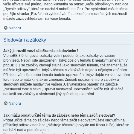
vaše uživatelské jméno), nebo kliknutím na odkaz „Vaše příspěvky“ v nabídce
„Rychlé odkazy“, která se nachází nahoře na fóru. Pro vyhledání vašich témat
použijte stránku „Rozšířené vyhledávání“, na které pomocí různých možnosti
můžete zúžit vyhledávání na vaše témata.
Nahoru
Sledování a záložky
Jaký je rozdíl mezi záložkami a sledováním?
V phpBB 3.0 fungovali záložky velmi podobně jako záložky ve vašem
prohlížeči. Nebyli jste upozorněni, když došlo v tématu k nějakým změnám. V
phpBB 3.1 se záložky chovají stejně jako sledování tématu, což znamená, že
můžete být upozorněni, když v tématu v záložkách dojde k nějakým změnám.
Při sledování fóra nebo tématu budete upozorněni, když dojde ve sledovaném
fóru nebo tématu k nějakým změnám. Způsob upozornění pro záložky a
sledování můžete nastavit ve vašem „Uživatelském panelu“ na záložce
„Nastavení fóra“ v sekci „Upravit nastavení upozornění“. Může být užitečné
nastavit pro záložky a sledování jiný způsob upozornění.
Nahoru
Jak můžu přidat určité téma do záložek nebo téma začít sledovat?
Přidat určité téma do záložek nebo téma začít sledovat můžete kliknutím na
příslušný odkaz v nabídce „Nástroje tématu“ (obvykle má ikonu klíče), která se
nachází nad a pod tématem.