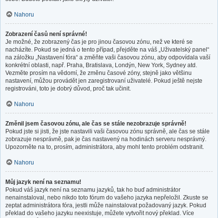
Nahoru
Zobrazení časů není správné!
Je možné, že zobrazený čas je pro jinou časovou zónu, než ve které se
nacházíte. Pokud se jedná o tento případ, přejděte na váš „Uživatelský panel“
na záložku „Nastavení fóra“ a změňte vaši časovou zónu, aby odpovídala vaší
konkrétní oblasti, např. Praha, Bratislava, Londýn, New York, Sydney atd.
Vezměte prosím na vědomí, že změnu časové zóny, stejně jako většinu
nastavení, můžou provádět jen zaregistrovaní uživatelé. Pokud ještě nejste
registrováni, toto je dobrý důvod, proč tak učinit.
Nahoru
Změnil jsem časovou zónu, ale čas se stále nezobrazuje správně!
Pokud jste si jisti, že jste nastavili vaši časovou zónu správně, ale čas se stále
zobrazuje nesprávně, pak je čas nastavený na hodinách serveru nesprávný.
Upozorněte na to, prosím, administrátora, aby mohl tento problém odstranit.
Nahoru
Můj jazyk není na seznamu!
Pokud váš jazyk není na seznamu jazyků, tak ho buď administrátor
nenainstaloval, nebo nikdo toto fórum do vašeho jazyka nepřeložil. Zkuste se
zeptat administrátora fóra, jestli může nainstalovat požadovaný jazyk. Pokud
překlad do vašeho jazyku neexistuje, můžete vytvořit nový překlad. Více