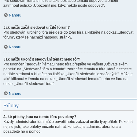
Pro sledování tématu můžete také poslat do tématu odpověď a přitom
zatrhnout políčko „Upozornit mě, když někdo pošle odpověď“.
Nahoru
Jak můžu začít sledovat určité fórum?
Pro sledování určitého fóra přejděte do toho fóra a klikněte na odkaz „Sledovat
fórum“, který se nachází naspodu stránky.
Nahoru
Jak můžu ukončit sledování témat nebo fór?
Pro ukončení sledování tématu nebo fóra přejděte ve vašem „Uživatelském
panelu“ na „Sledovaná fóra a témata“, zatrhněte témata a fóra, která nechcete
nadále sledovat a klikněte na tlačítko „Ukončit sledování označených“. Můžete
také kliknout v tématu na odkaz „Ukončit sledování tématu“ nebo ve fóru na
odkaz „Ukončit sledování fóra“.
Nahoru
Přílohy
Jaké přílohy jsou na tomto fóru povoleny?
Každý administrátor fóra může povolit nebo zakázat určité typy příloh. Pokud si
nejste jisti, jaké přílohy můžete nahrát, kontaktujte administrátora fóra a
požádejte ho o pomoc.