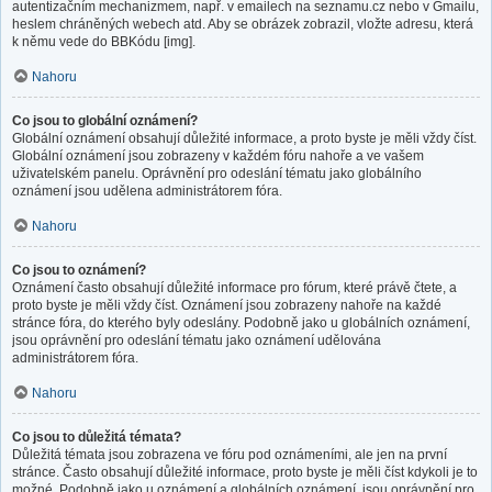
autentizačním mechanizmem, např. v emailech na seznamu.cz nebo v Gmailu,
heslem chráněných webech atd. Aby se obrázek zobrazil, vložte adresu, která
k němu vede do BBKódu [img].
Nahoru
Co jsou to globální oznámení?
Globální oznámení obsahují důležité informace, a proto byste je měli vždy číst.
Globální oznámení jsou zobrazeny v každém fóru nahoře a ve vašem
uživatelském panelu. Oprávnění pro odeslání tématu jako globálního
oznámení jsou udělena administrátorem fóra.
Nahoru
Co jsou to oznámení?
Oznámení často obsahují důležité informace pro fórum, které právě čtete, a
proto byste je měli vždy číst. Oznámení jsou zobrazeny nahoře na každé
stránce fóra, do kterého byly odeslány. Podobně jako u globálních oznámení,
jsou oprávnění pro odeslání tématu jako oznámení udělována
administrátorem fóra.
Nahoru
Co jsou to důležitá témata?
Důležitá témata jsou zobrazena ve fóru pod oznámeními, ale jen na první
stránce. Často obsahují důležité informace, proto byste je měli číst kdykoli je to
možné. Podobně jako u oznámení a globálních oznámení, jsou oprávnění pro