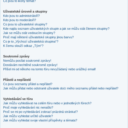
Co jsou to ikony témat?
Uživatelské úrovně a skupiny
Kdo jsou to administrátoři?
Kdo jsou to moderátoři?
Co jsou to uživatelské skupiny?
Kde najdu seznam uživatelských skupin a jak se můžu stát členem skupiny?
Jak se můžu stát vedoucím skupiny?
Proč mají některé uživatelské skupiny jinou barvu?
Co je to „Výchozí uživatelská skupina“?
K čemu slouží odkaz „Tým“?
Soukromé zprávy
Nemůžu posílat soukromé zprávy!
Dostávám nechtěné soukromé zprávy!
Přišel mi od někoho na tomto fóru nevyžádaný nebo urážlivý email!
Přátelé a nepřátelé
Co jsou seznamy přátel a nepřátel?
Jak můžu přidat nebo odstranit uživatele do/z mého seznamu přátel nebo nepřátel?
Vyhledávání ve fóru
Jak můžu vyhledávat na celém fóru nebo v jednotlivých fórech?
Proč moje vyhledávání nic nenašlo?
Proč se mi po vyhledávání zobrazí prázdná stránka!?
Jak můžu vyhledat určité uživatele?
Jak můžu vyhledat svoje vlastní příspěvky a témata?