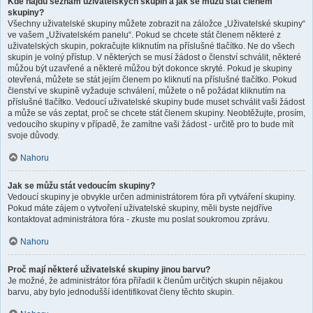
Kde najdu seznam uživatelských skupin a jak se můžu stát členem
skupiny?
Všechny uživatelské skupiny můžete zobrazit na záložce „Uživatelské skupiny“
ve vašem „Uživatelském panelu“. Pokud se chcete stát členem některé z
uživatelských skupin, pokračujte kliknutím na příslušné tlačítko. Ne do všech
skupin je volný přístup. V některých se musí žádost o členství schválit, některé
můžou být uzavřené a některé můžou být dokonce skryté. Pokud je skupiny
otevřená, můžete se stát jejím členem po kliknutí na příslušné tlačítko. Pokud
členství ve skupině vyžaduje schválení, můžete o ně požádat kliknutím na
příslušné tlačítko. Vedoucí uživatelské skupiny bude muset schválit vaši žádost
a může se vás zeptat, proč se chcete stát členem skupiny. Neobtěžujte, prosím,
vedoucího skupiny v případě, že zamítne vaši žádost - určitě pro to bude mít
svoje důvody.
Nahoru
Jak se můžu stát vedoucím skupiny?
Vedoucí skupiny je obvykle určen administrátorem fóra při vytváření skupiny.
Pokud máte zájem o vytvoření uživatelské skupiny, měli byste nejdříve
kontaktovat administrátora fóra - zkuste mu poslat soukromou zprávu.
Nahoru
Proč mají některé uživatelské skupiny jinou barvu?
Je možné, že administrátor fóra přiřadil k členům určitých skupin nějakou
barvu, aby bylo jednodušší identifikovat členy těchto skupin.