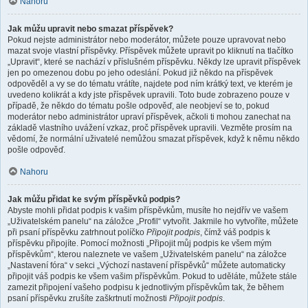
Nahoru
Jak můžu upravit nebo smazat příspěvek?
Pokud nejste administrátor nebo moderátor, můžete pouze upravovat nebo
mazat svoje vlastní příspěvky. Příspěvek můžete upravit po kliknutí na tlačítko
„Upravit“, které se nachází v příslušném příspěvku. Někdy lze upravit příspěvek
jen po omezenou dobu po jeho odeslání. Pokud již někdo na příspěvek
odpověděl a vy se do tématu vrátíte, najdete pod ním krátký text, ve kterém je
uvedeno kolikrát a kdy jste příspěvek upravili. Toto bude zobrazeno pouze v
případě, že někdo do tématu pošle odpověď, ale neobjeví se to, pokud
moderátor nebo administrátor upraví příspěvek, ačkoli ti mohou zanechat na
základě vlastního uvážení vzkaz, proč příspěvek upravili. Vezměte prosím na
vědomí, že normální uživatelé nemůžou smazat příspěvek, když k němu někdo
pošle odpověď.
Nahoru
Jak můžu přidat ke svým příspěvků podpis?
Abyste mohli přidat podpis k vašim příspěvkům, musíte ho nejdřív ve vašem
„Uživatelském panelu“ na záložce „Profil“ vytvořit. Jakmile ho vytvoříte, můžete
při psaní příspěvku zatrhnout políčko
Připojit podpis
, čímž váš podpis k
příspěvku připojíte. Pomocí možnosti „Připojit můj podpis ke všem mým
příspěvkům“, kterou naleznete ve vašem „Uživatelském panelu“ na záložce
„Nastavení fóra“ v sekci „Výchozí nastavení příspěvků“ můžete automaticky
připojit váš podpis ke všem vašim příspěvkům. Pokud to uděláte, můžete stále
zamezit připojení vašeho podpisu k jednotlivým příspěvkům tak, že během
psaní příspěvku zrušíte zaškrtnutí možnosti
Připojit podpis
.