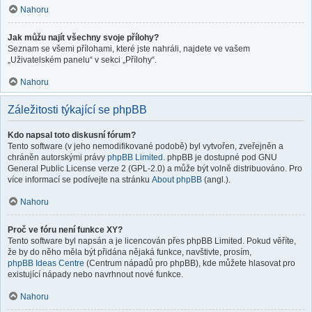
Nahoru
Jak můžu najít všechny svoje přílohy?
Seznam se všemi přílohami, které jste nahráli, najdete ve vašem
„Uživatelském panelu“ v sekci „Přílohy“.
Nahoru
Záležitosti týkající se phpBB
Kdo napsal toto diskusní fórum?
Tento software (v jeho nemodifikované podobě) byl vytvořen, zveřejněn a
chráněn autorskými právy
phpBB Limited
. phpBB je dostupné pod GNU
General Public License verze 2 (GPL-2.0) a může být volně distribuováno. Pro
více informací se podívejte na stránku
About phpBB
(angl.).
Nahoru
Proč ve fóru není funkce XY?
Tento software byl napsán a je licencován přes phpBB Limited. Pokud věříte,
že by do něho měla být přidána nějaká funkce, navštivte, prosím,
phpBB Ideas Centre
(Centrum nápadů pro phpBB), kde můžete hlasovat pro
existující nápady nebo navrhnout nové funkce.
Nahoru