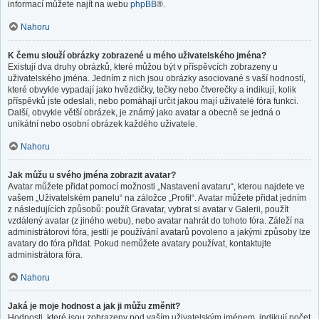
informací můžete najít na webu
phpBB
®.
Nahoru
K čemu slouží obrázky zobrazené u mého uživatelského jména?
Existují dva druhy obrázků, které můžou být v příspěvcích zobrazeny u
uživatelského jména. Jedním z nich jsou obrázky asociované s vaší hodností,
které obvykle vypadají jako hvězdičky, tečky nebo čtverečky a indikují, kolik
příspěvků jste odeslali, nebo pomáhají určit jakou mají uživatelé fóra funkci.
Další, obvykle větší obrázek, je známý jako avatar a obecně se jedná o
unikátní nebo osobní obrázek každého uživatele.
Nahoru
Jak můžu u svého jména zobrazit avatar?
Avatar můžete přidat pomocí možnosti „Nastavení avataru“, kterou najdete ve
vašem „Uživatelském panelu“ na záložce „Profil“. Avatar můžete přidat jedním
z následujících způsobů: použít Gravatar, vybrat si avatar v Galerii, použít
vzdálený avatar (z jiného webu), nebo avatar nahrát do tohoto fóra. Záleží na
administrátorovi fóra, jestli je používání avatarů povoleno a jakými způsoby lze
avatary do fóra přidat. Pokud nemůžete avatary používat, kontaktujte
administrátora fóra.
Nahoru
Jaká je moje hodnost a jak ji můžu změnit?
Hodnosti, které jsou zobrazeny pod vaším uživatelským jménem, indikují počet