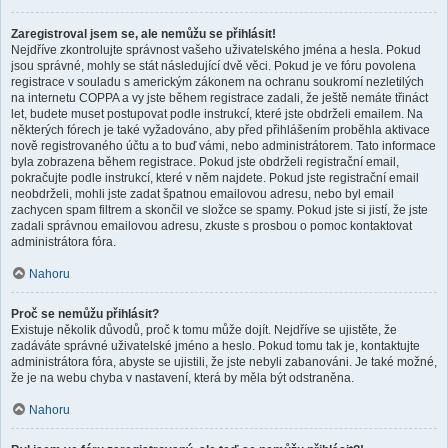
Zaregistroval jsem se, ale nemůžu se přihlásit!
Nejdříve zkontrolujte správnost vašeho uživatelského jména a hesla. Pokud
jsou správné, mohly se stát následující dvě věci. Pokud je ve fóru povolena
registrace v souladu s americkým zákonem na ochranu soukromí nezletilých
na internetu COPPA a vy jste během registrace zadali, že ještě nemáte třináct
let, budete muset postupovat podle instrukcí, které jste obdrželi emailem. Na
některých fórech je také vyžadováno, aby před přihlášením proběhla aktivace
nově registrovaného účtu a to buď vámi, nebo administrátorem. Tato informace
byla zobrazena během registrace. Pokud jste obdrželi registrační email,
pokračujte podle instrukcí, které v něm najdete. Pokud jste registrační email
neobdrželi, mohli jste zadat špatnou emailovou adresu, nebo byl email
zachycen spam filtrem a skončil ve složce se spamy. Pokud jste si jistí, že jste
zadali správnou emailovou adresu, zkuste s prosbou o pomoc kontaktovat
administrátora fóra.
Nahoru
Proč se nemůžu přihlásit?
Existuje několik důvodů, proč k tomu může dojít. Nejdříve se ujistěte, že
zadáváte správné uživatelské jméno a heslo. Pokud tomu tak je, kontaktujte
administrátora fóra, abyste se ujistili, že jste nebyli zabanováni. Je také možné,
že je na webu chyba v nastavení, která by měla být odstraněna.
Nahoru