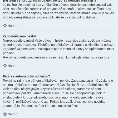
Byl jsem ve fóru zaregistrovaný, ale teď se nemůžu přihlásit?!
Je možné, že administrátor z nějakého důvodu deaktivoval nebo smazal váš
účet. Na některých fórech také pravidelně odstraňují uživatele, kteří dlouhou
dobu do fóra nic nenapsali, čímž se zmenší velikost databáze. Pokud je to váš
případ, zaregistrujte se znovu a pokuste se více zapojit do diskuzí.
Nahoru
Zapomněl jsem heslo!
Nepropadejte panice! Vaše původní heslo nelze sice získat zpět, ale můžete
ho jednoduše resetovat. Přejděte na přihlašovací stránku a klikněte na odkaz
Zapomněl/a jsem heslo
. Postupujte podle instrukcí a brzy se opět budete moci
přihlásit.
Pokud nebudete moci resetovat vaše heslo, kontaktujte administrátora fóra.
Nahoru
Proč se automaticky odhlašuji?
Pokud nezatrhnete během přihlašování políčko
Zapamatovat si mě
zůstanete
na fóru přihlášen jen po přednastavený čas. To slouží k zabránění zneužití
vašeho účtu někým jiným. Abyste zůstali přihlášeni, zatrhněte během
přihlašování políčko
Zapamatovat si mě
. To se ale nedoporučuje, pokud
přistupujete k fóru ze sdíleného počítače, např. v knihovně, internetové
kavárně, počítačové učebně atd. Pokud toto zaškrtávací políčko nevidíte,
znamená to, že administrátor fóra tuto funkci zakázal.
Nahoru