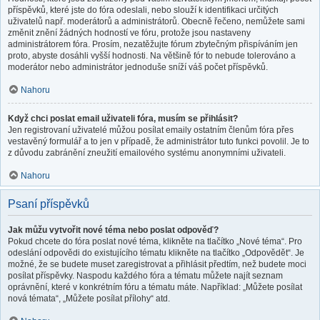
příspěvků, které jste do fóra odeslali, nebo slouží k identifikaci určitých
uživatelů např. moderátorů a administrátorů. Obecně řečeno, nemůžete sami
změnit znění žádných hodností ve fóru, protože jsou nastaveny
administrátorem fóra. Prosím, nezatěžujte fórum zbytečným přispíváním jen
proto, abyste dosáhli vyšší hodnosti. Na většině fór to nebude tolerováno a
moderátor nebo administrátor jednoduše sníží váš počet příspěvků.
Nahoru
Když chci poslat email uživateli fóra, musím se přihlásit?
Jen registrovaní uživatelé můžou posílat emaily ostatním členům fóra přes
vestavěný formulář a to jen v případě, že administrátor tuto funkci povolil. Je to
z důvodu zabránění zneužití emailového systému anonymními uživateli.
Nahoru
Psaní příspěvků
Jak můžu vytvořit nové téma nebo poslat odpověď?
Pokud chcete do fóra poslat nové téma, klikněte na tlačítko „Nové téma“. Pro
odeslání odpovědi do existujícího tématu klikněte na tlačítko „Odpovědět“. Je
možné, že se budete muset zaregistrovat a přihlásit předtím, než budete moci
posílat příspěvky. Naspodu každého fóra a tématu můžete najít seznam
oprávnění, které v konkrétním fóru a tématu máte. Například: „Můžete posílat
nová témata“, „Můžete posílat přílohy“ atd.