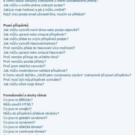
K čemu slouží obrázky zobrazené u mého uživatelského jména?
Jak můžu u svého jména zobrazit avatar?
Jaká je moje hodnost a jak ji můžu změnit?
Když chci poslat email uživateli fóra, musím se přihlásit?
Psaní příspěvků
Jak můžu vytvořit nové téma nebo poslat odpověď?
Jak můžu upravit nebo smazat příspěvek?
Jak můžu přidat ke svým příspěvků podpis?
Jak můžu vytvořit hlasování/anketu?
Proč nemůžu přidat do hlasování více možností?
Jak můžu upravit nebo smazat hlasování?
Proč nemám přístup do určitého fóra?
Proč nemůžu posílat přílohy?
Proč jsem obdržel varování?
Jak můžu moderátorovi nahlásit příspěvek?
K čemu slouží tlačítko „Uložit jako rozepsanou zprávu“ zobrazené při psaní příspěvku?
Proč musí být můj příspěvek schválen?
Jak můžu oživit moje téma?
Formátování a druhy témat
Co jsou to BBKódy?
Můžu použít HTML?
Co jsou to smajlíci?
Můžu do příspěvků přidávat obrázky?
Co jsou to globální oznámení?
Co jsou to oznámení?
Co jsou to důležitá témata?
Co jsou to zamknutá témata?