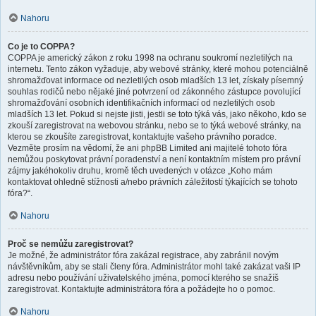
Nahoru
Co je to COPPA?
COPPA je americký zákon z roku 1998 na ochranu soukromí nezletilých na
internetu. Tento zákon vyžaduje, aby webové stránky, které mohou potenciálně
shromažďovat informace od nezletilých osob mladších 13 let, získaly písemný
souhlas rodičů nebo nějaké jiné potvrzení od zákonného zástupce povolující
shromažďování osobních identifikačních informací od nezletilých osob
mladších 13 let. Pokud si nejste jisti, jestli se toto týká vás, jako někoho, kdo se
zkouší zaregistrovat na webovou stránku, nebo se to týká webové stránky, na
kterou se zkoušíte zaregistrovat, kontaktujte vašeho právního poradce.
Vezměte prosím na vědomí, že ani phpBB Limited ani majitelé tohoto fóra
nemůžou poskytovat právní poradenství a není kontaktním místem pro právní
zájmy jakéhokoliv druhu, kromě těch uvedených v otázce „Koho mám
kontaktovat ohledně stížnosti a/nebo právních záležitostí týkajících se tohoto
fóra?“.
Nahoru
Proč se nemůžu zaregistrovat?
Je možné, že administrátor fóra zakázal registrace, aby zabránil novým
návštěvníkům, aby se stali členy fóra. Administrátor mohl také zakázat vaši IP
adresu nebo používání uživatelského jména, pomocí kterého se snažíš
zaregistrovat. Kontaktujte administrátora fóra a požádejte ho o pomoc.
Nahoru