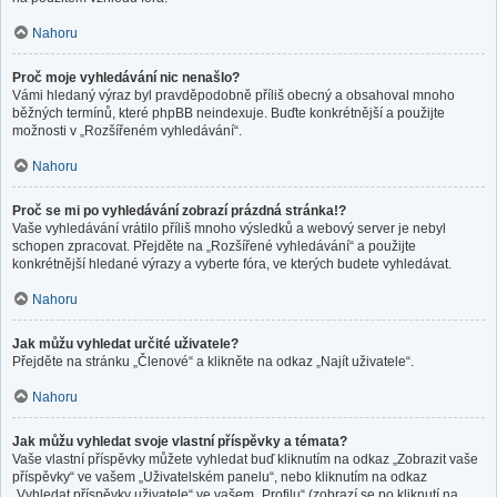
Nahoru
Proč moje vyhledávání nic nenašlo?
Vámi hledaný výraz byl pravděpodobně příliš obecný a obsahoval mnoho
běžných termínů, které phpBB neindexuje. Buďte konkrétnější a použijte
možnosti v „Rozšířeném vyhledávání“.
Nahoru
Proč se mi po vyhledávání zobrazí prázdná stránka!?
Vaše vyhledávání vrátilo příliš mnoho výsledků a webový server je nebyl
schopen zpracovat. Přejděte na „Rozšířené vyhledávání“ a použijte
konkrétnější hledané výrazy a vyberte fóra, ve kterých budete vyhledávat.
Nahoru
Jak můžu vyhledat určité uživatele?
Přejděte na stránku „Členové“ a klikněte na odkaz „Najít uživatele“.
Nahoru
Jak můžu vyhledat svoje vlastní příspěvky a témata?
Vaše vlastní příspěvky můžete vyhledat buď kliknutím na odkaz „Zobrazit vaše
příspěvky“ ve vašem „Uživatelském panelu“, nebo kliknutím na odkaz
„Vyhledat příspěvky uživatele“ ve vašem „Profilu“ (zobrazí se po kliknutí na