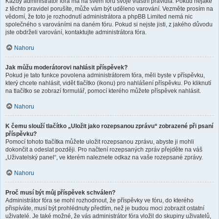
Každý administrátor fóra má na svém fóru svoje vlastní pravidla. Pokud nějaké
z těchto pravidel porušíte, může vám být uděleno varování. Vezměte prosím na
vědomí, že toto je rozhodnutí administrátora a phpBB Limited nemá nic
společného s varováními na daném fóru. Pokud si nejste jisti, z jakého důvodu
jste obdrželi varování, kontaktujte administrátora fóra.
Nahoru
Jak můžu moderátorovi nahlásit příspěvek?
Pokud je tato funkce povolena administrátorem fóra, měli byste v příspěvku,
který chcete nahlásit, vidět tlačítko (ikonu) pro nahlášení příspěvku. Po kliknutí
na tlačítko se zobrazí formulář, pomocí kterého můžete příspěvek nahlásit.
Nahoru
K čemu slouží tlačítko „Uložit jako rozepsanou zprávu“ zobrazené při psaní
příspěvku?
Pomocí tohoto tlačítka můžete uložit rozepsanou zprávu, abyste ji mohli
dokončit a odeslat později. Pro načtení rozepsaných zpráv přejděte na váš
„Uživatelský panel“, ve kterém naleznete odkaz na vaše rozepsané zprávy.
Nahoru
Proč musí být můj příspěvek schválen?
Administrátor fóra se mohl rozhodnout, že příspěvky ve fóru, do kterého
přispíváte, musí být prohlédnuty předtím, než je budou moci zobrazit ostatní
uživatelé. Je také možné, že vás administrátor fóra vložil do skupiny uživatelů,