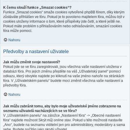
K čemu slouží funkce „Smazat cookies“?
Funkce „Smazat cookies“ smaže cookies vytvořené phpBB fórem, díky kterým
zůstáváte přihlášen ve fóru. Pokud je to povoleno majitelem fóra, můžou být v
cookies uloženy informace o tom, které příspěvky jste četli, a které ještě ne.
Pokud máte problém s přihlašováním nebo odhlašováním, smazání cookies
fóra může pomoci.
Nahoru
Předvolby a nastavení uživatele
Jak můžu změnit svoje nastavení?
Pokud jste se ve fóru zaregistrovali, jsou všechna vaše nastavení uložena v
databázi fóra. Pro jejich změnu přejděte na váš „Uživatelský panel“ pomocí
odkazu, který obvykle najdete po kliknutí na vaše jméno nahoře na stránkách
fóra. V „Uživatelském panelu“ budete moci změnit všechna vaše nastavení a
předvolby fóra.
Nahoru
Jak můžu zabránit tomu, aby bylo moje uživatelské jméno zobrazeno na
seznamu uživatelů nacházejících se ve fóru?
V „Uživatelském panelu“ na záložce „Nastavení fóra“ -> „Obecné nastavení
fóra“ najdete možnost
Skrýt můj online stav
. Pokud u této možnosti nastavíte
„Ano“, budete na seznamu viditelní jen pro administrátory, moderátory a sama
sebe. Budete počítán jako skrytý uživatel.