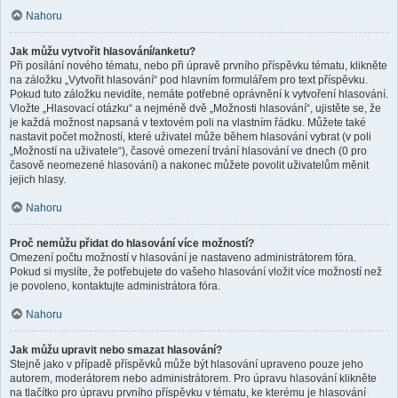
Nahoru
Jak můžu vytvořit hlasování/anketu?
Při posílání nového tématu, nebo při úpravě prvního příspěvku tématu, klikněte
na záložku „Vytvořit hlasování“ pod hlavním formulářem pro text příspěvku.
Pokud tuto záložku nevidíte, nemáte potřebné oprávnění k vytvoření hlasování.
Vložte „Hlasovací otázku“ a nejméně dvě „Možnosti hlasování“, ujistěte se, že
je každá možnost napsaná v textovém poli na vlastním řádku. Můžete také
nastavit počet možností, které uživatel může během hlasování vybrat (v poli
„Možností na uživatele“), časové omezení trvání hlasování ve dnech (0 pro
časově neomezené hlasování) a nakonec můžete povolit uživatelům měnit
jejich hlasy.
Nahoru
Proč nemůžu přidat do hlasování více možností?
Omezení počtu možností v hlasování je nastaveno administrátorem fóra.
Pokud si myslíte, že potřebujete do vašeho hlasování vložit více možností než
je povoleno, kontaktujte administrátora fóra.
Nahoru
Jak můžu upravit nebo smazat hlasování?
Stejně jako v případě příspěvků může být hlasování upraveno pouze jeho
autorem, moderátorem nebo administrátorem. Pro úpravu hlasování klikněte
na tlačítko pro úpravu prvního příspěvku v tématu, ke kterému je hlasování