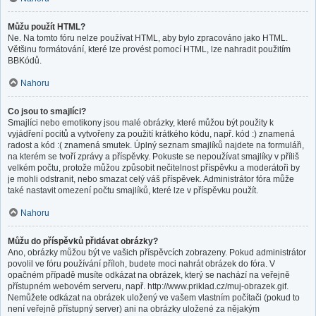
Můžu použít HTML?
Ne. Na tomto fóru nelze používat HTML, aby bylo zpracováno jako HTML.
Většinu formátování, které lze provést pomocí HTML, lze nahradit použitím
BBKódů.
Nahoru
Co jsou to smajlíci?
Smajlíci nebo emotikony jsou malé obrázky, které můžou být použity k
vyjádření pocitů a vytvořeny za použití krátkého kódu, např. kód :) znamená
radost a kód :( znamená smutek. Úplný seznam smajlíků najdete na formuláři,
na kterém se tvoří zprávy a příspěvky. Pokuste se nepoužívat smajlíky v příliš
velkém počtu, protože můžou způsobit nečitelnost příspěvku a moderátoři by
je mohli odstranit, nebo smazat celý váš příspěvek. Administrátor fóra může
také nastavit omezení počtu smajlíků, které lze v příspěvku použít.
Nahoru
Můžu do příspěvků přidávat obrázky?
Ano, obrázky můžou být ve vašich příspěvcích zobrazeny. Pokud administrátor
povolil ve fóru používání příloh, budete moci nahrát obrázek do fóra. V
opačném případě musíte odkázat na obrázek, který se nachází na veřejně
přístupném webovém serveru, např. http://www.priklad.cz/muj-obrazek.gif.
Nemůžete odkázat na obrázek uložený ve vašem vlastním počítači (pokud to
není veřejně přístupný server) ani na obrázky uložené za nějakým