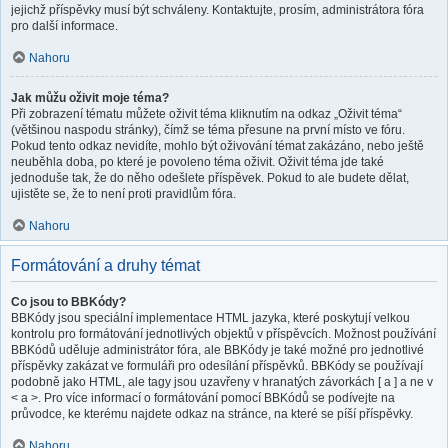
jejichž příspěvky musí být schváleny. Kontaktujte, prosím, administrátora fóra
pro další informace.
Nahoru
Jak můžu oživit moje téma?
Při zobrazení tématu můžete oživit téma kliknutím na odkaz „Oživit téma“
(většinou naspodu stránky), čímž se téma přesune na první místo ve fóru.
Pokud tento odkaz nevidíte, mohlo být oživování témat zakázáno, nebo ještě
neuběhla doba, po které je povoleno téma oživit. Oživit téma jde také
jednoduše tak, že do něho odešlete příspěvek. Pokud to ale budete dělat,
ujistěte se, že to není proti pravidlům fóra.
Nahoru
Formátování a druhy témat
Co jsou to BBKódy?
BBKódy jsou speciální implementace HTML jazyka, které poskytují velkou
kontrolu pro formátování jednotlivých objektů v příspěvcích. Možnost používání
BBKódů uděluje administrátor fóra, ale BBKódy je také možné pro jednotlivé
příspěvky zakázat ve formuláři pro odesílání příspěvků. BBKódy se používají
podobně jako HTML, ale tagy jsou uzavřeny v hranatých závorkách [ a ] a ne v
< a >. Pro více informací o formátování pomocí BBKódů se podívejte na
průvodce, ke kterému najdete odkaz na stránce, na které se píší příspěvky.
Nahoru