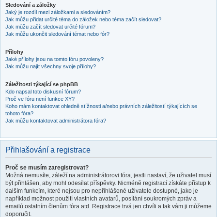
Sledování a záložky
Jaký je rozdíl mezi záložkami a sledováním?
Jak můžu přidat určité téma do záložek nebo téma začít sledovat?
Jak můžu začít sledovat určité fórum?
Jak můžu ukončit sledování témat nebo fór?
Přílohy
Jaké přílohy jsou na tomto fóru povoleny?
Jak můžu najít všechny svoje přílohy?
Záležitosti týkající se phpBB
Kdo napsal toto diskusní fórum?
Proč ve fóru není funkce XY?
Koho mám kontaktovat ohledně stížnosti a/nebo právních záležitostí týkajících se
tohoto fóra?
Jak můžu kontaktovat administrátora fóra?
Přihlašování a registrace
Proč se musím zaregistrovat?
Možná nemusíte, záleží na administrátorovi fóra, jestli nastaví, že uživatel musí
být přihlášen, aby mohl odesílat příspěvky. Nicméně registrací získáte přístup k
dalším funkcím, které nejsou pro nepřihlášené uživatele dostupné, jako je
například možnost použití vlastních avatarů, posílání soukromých zpráv a
emailů ostatním členům fóra atd. Registrace trvá jen chvíli a tak vám ji můžeme
doporučit.