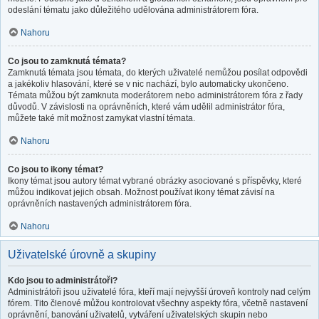
odeslání tématu jako důležitého udělována administrátorem fóra.
Nahoru
Co jsou to zamknutá témata?
Zamknutá témata jsou témata, do kterých uživatelé nemůžou posílat odpovědi
a jakékoliv hlasování, které se v nic nachází, bylo automaticky ukončeno.
Témata můžou být zamknuta moderátorem nebo administrátorem fóra z řady
důvodů. V závislosti na oprávněních, které vám udělil administrátor fóra,
můžete také mít možnost zamykat vlastní témata.
Nahoru
Co jsou to ikony témat?
Ikony témat jsou autory témat vybrané obrázky asociované s příspěvky, které
můžou indikovat jejich obsah. Možnost používat ikony témat závisí na
oprávněních nastavených administrátorem fóra.
Nahoru
Uživatelské úrovně a skupiny
Kdo jsou to administrátoři?
Administrátoři jsou uživatelé fóra, kteří mají nejvyšší úroveň kontroly nad celým
fórem. Tito členové můžou kontrolovat všechny aspekty fóra, včetně nastavení
oprávnění, banování uživatelů, vytváření uživatelských skupin nebo