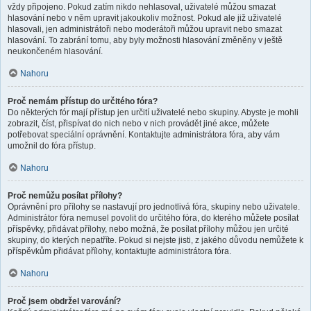
vždy připojeno. Pokud zatím nikdo nehlasoval, uživatelé můžou smazat
hlasování nebo v něm upravit jakoukoliv možnost. Pokud ale již uživatelé
hlasovali, jen administrátoři nebo moderátoři můžou upravit nebo smazat
hlasování. To zabrání tomu, aby byly možnosti hlasování změněny v ještě
neukončeném hlasování.
Nahoru
Proč nemám přístup do určitého fóra?
Do některých fór mají přístup jen určití uživatelé nebo skupiny. Abyste je mohli
zobrazit, číst, přispívat do nich nebo v nich provádět jiné akce, můžete
potřebovat speciální oprávnění. Kontaktujte administrátora fóra, aby vám
umožnil do fóra přístup.
Nahoru
Proč nemůžu posílat přílohy?
Oprávnění pro přílohy se nastavují pro jednotlivá fóra, skupiny nebo uživatele.
Administrátor fóra nemusel povolit do určitého fóra, do kterého můžete posílat
příspěvky, přidávat přílohy, nebo možná, že posílat přílohy můžou jen určité
skupiny, do kterých nepatříte. Pokud si nejste jisti, z jakého důvodu nemůžete k
příspěvkům přidávat přílohy, kontaktujte administrátora fóra.
Nahoru
Proč jsem obdržel varování?