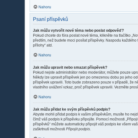
Nahoru
Psaní příspěvků
Jak můžu vytvořit nové téma nebo poslat odpověď?
Pokud chcete do fóra poslat nové téma, klikněte na tlačítko „No
předtím, než budete moci posílat příspěvky. Naspodu každého f
přílohy“ atd.
Nahoru
Jak můžu upravit nebo smazat příspěvek?
Pokud nejste administrátor nebo moderátor, můžete pouze upravo
Někdy lze upravit příspěvek jen po omezenou dobu po jeho odesl
příspěvek upravili. Toto bude zobrazeno pouze v případě, že n
vlastního uvážení vzkaz, proč příspěvek upravili. Vezměte pr
Nahoru
Jak můžu přidat ke svým příspěvků podpis?
Abyste mohli přidat podpis k vašim příspěvkům, musíte ho nejdří
čímž váš podpis k příspěvku připojíte. Pomocí možnosti „Připo
příspěvků“ můžete automaticky připojit váš podpis ke všem vaš
zaškrtnutí možnosti
Připojit podpis
.