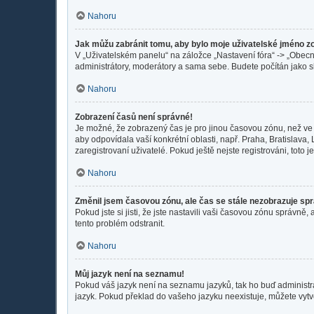
Nahoru
Jak můžu zabránit tomu, aby bylo moje uživatelské jméno z
V „Uživatelském panelu“ na záložce „Nastavení fóra“ -> „Obec
administrátory, moderátory a sama sebe. Budete počítán jako sk
Nahoru
Zobrazení časů není správné!
Je možné, že zobrazený čas je pro jinou časovou zónu, než ve 
aby odpovídala vaší konkrétní oblasti, např. Praha, Bratislav
zaregistrovaní uživatelé. Pokud ještě nejste registrováni, toto je
Nahoru
Změnil jsem časovou zónu, ale čas se stále nezobrazuje sp
Pokud jste si jisti, že jste nastavili vaši časovou zónu správ
tento problém odstranit.
Nahoru
Můj jazyk není na seznamu!
Pokud váš jazyk není na seznamu jazyků, tak ho buď administrát
jazyk. Pokud překlad do vašeho jazyku neexistuje, můžete vytv