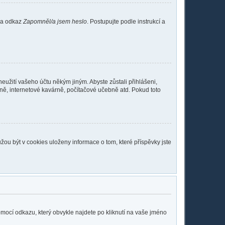
 na odkaz
Zapomněl/a jsem heslo
. Postupujte podle instrukcí a
eužití vašeho účtu někým jiným. Abyste zůstali přihlášeni,
vně, internetové kavárně, počítačové učebně atd. Pokud toto
ou být v cookies uloženy informace o tom, které příspěvky jste
pomocí odkazu, který obvykle najdete po kliknutí na vaše jméno