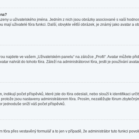
éna?
azeny u uživatelského jména. Jedním z nich jsou obrázky asociované s vaší hodnost
jakou mají uživatelé fóra funkci. Další, obvykle větší obrázek, je známý jako avatar
ou najdete ve vašem „Uživatelském panelu“ na záložce „Profil“. Avatar můžete přida
vatar nahrát do tohoto fóra. Záleží na administrátorovi fóra, jestli je používání ava
ndikují počet příspěvků, které jste do fóra odeslali, nebo slouží k identifikaci ur
protože jsou nastaveny administrátorem fóra. Prosím, nezatěžujte fórum zbytečným 
or jednoduše sníží váš počet příspěvků.
 fóra přes vestavěný formulář a to jen v případě, že administrátor tuto funkci povo