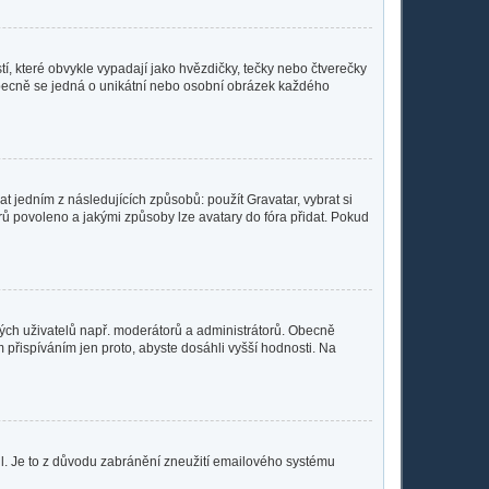
í, které obvykle vypadají jako hvězdičky, tečky nebo čtverečky
 a obecně se jedná o unikátní nebo osobní obrázek každého
t jedním z následujících způsobů: použít Gravatar, vybrat si
tarů povoleno a jakými způsoby lze avatary do fóra přidat. Pokud
čitých uživatelů např. moderátorů a administrátorů. Obecně
přispíváním jen proto, abyste dosáhli vyšší hodnosti. Na
lil. Je to z důvodu zabránění zneužití emailového systému