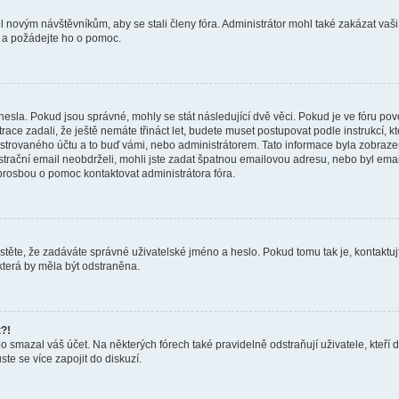
il novým návštěvníkům, aby se stali členy fóra. Administrátor mohl také zakázat v
ra a požádejte ho o pomoc.
hesla. Pokud jsou správné, mohly se stát následující dvě věci. Pokud je ve fóru 
ace zadali, že ještě nemáte třináct let, budete muset postupovat podle instrukcí, kt
trovaného účtu a to buď vámi, nebo administrátorem. Tato informace byla zobrazen
gistrační email neobdrželi, mohli jste zadat špatnou emailovou adresu, nebo byl em
s prosbou o pomoc kontaktovat administrátora fóra.
stěte, že zadáváte správné uživatelské jméno a heslo. Pokud tomu tak je, kontaktujte a
která by měla být odstraněna.
t?!
smazal váš účet. Na některých fórech také pravidelně odstraňují uživatele, kteří 
te se více zapojit do diskuzí.