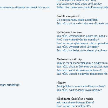
Dostávám nechtěné soukromé zprávy!
na seznamu uživatelů nacházejících se ve
Přišel mi od někoho na tomto fóru nevyžáda
Přátelé a nepřátelé
Co jsou seznamy přátel a nepřátel?
Jak můžu přidat nebo odstranit uživatele d
Vyhledávání ve fóru
Jak můžu vyhledávat na celém fóru nebo v 
Proč moje vyhledávání nic nenašlo?
Proč se mi po vyhledávání zobrazí prázdná
Jak můžu vyhledat určité uživatele?
Jak můžu vyhledat svoje vlastní příspěvky
Sledování a záložky
Jaký je rozdíl mezi záložkami a sledováním
Jak můžu přidat určité téma do záložek neb
Jak můžu začít sledovat určité fórum?
Jak můžu ukončit sledování témat nebo fór
Přílohy
 psaní příspěvku?
Jaké přílohy jsou na tomto fóru povoleny?
Jak můžu najít všechny svoje přílohy?
Záležitosti týkající se phpBB
Kdo napsal toto diskusní fórum?
Proč ve fóru není funkce XY?