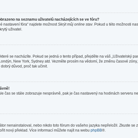
obrazeno na seznamu uživatelů nacházejících se ve fóru?
né nastavení fóra“ najdete možnost
Skrýt můj online stav
. Pokud u této možnosti nas
rytý uživatel.
které se nacházíte. Pokud se jedná o tento případ, přejděte na váš „Uživatelský pa
a, Londýn, New York, Sydney atd. Vezměte prosím na vědomí, že změnu časové zóny,
 dobrý důvod, proč tak učinit.
rávně!
ně, ale čas se stále zobrazuje nesprávně, pak je čas nastavený na hodinách serveru 
or nenainstaloval, nebo nikdo toto fórum do vašeho jazyka nepřeložil. Zkuste se z
ořit nový překlad. Více informací můžete najít na webu
phpBB
®.