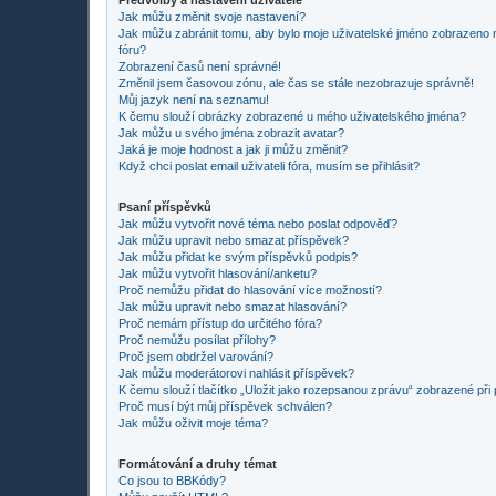
Jak můžu změnit svoje nastavení?
Jak můžu zabránit tomu, aby bylo moje uživatelské jméno zobrazeno 
fóru?
Zobrazení časů není správné!
Změnil jsem časovou zónu, ale čas se stále nezobrazuje správně!
Můj jazyk není na seznamu!
K čemu slouží obrázky zobrazené u mého uživatelského jména?
Jak můžu u svého jména zobrazit avatar?
Jaká je moje hodnost a jak ji můžu změnit?
Když chci poslat email uživateli fóra, musím se přihlásit?
Psaní příspěvků
Jak můžu vytvořit nové téma nebo poslat odpověď?
Jak můžu upravit nebo smazat příspěvek?
Jak můžu přidat ke svým příspěvků podpis?
Jak můžu vytvořit hlasování/anketu?
Proč nemůžu přidat do hlasování více možností?
Jak můžu upravit nebo smazat hlasování?
Proč nemám přístup do určitého fóra?
Proč nemůžu posílat přílohy?
Proč jsem obdržel varování?
Jak můžu moderátorovi nahlásit příspěvek?
K čemu slouží tlačítko „Uložit jako rozepsanou zprávu“ zobrazené při
Proč musí být můj příspěvek schválen?
Jak můžu oživit moje téma?
Formátování a druhy témat
Co jsou to BBKódy?