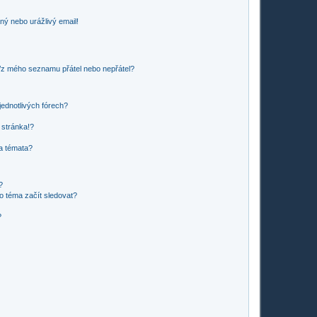
ný nebo urážlivý email!
o/z mého seznamu přátel nebo nepřátel?
jednotlivých fórech?
 stránka!?
 a témata?
?
o téma začít sledovat?
?