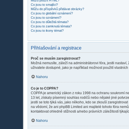
Můžu použít HTML?
Co jsou to smajlíci?
Můžu do příspěvků přidávat obrázky?
Co jsou to globální oznámení?
Co jsou to oznámení?
Co jsou to důležitá témata?
Co jsou to zamknutá témata?
Co jsou to ikony témat?
Přihlašování a registrace
Proč se musím zaregistrovat?
Možná nemusíte, záleží na administrátorovi fóra, jestli nastaví,
uživatele dostupné, jako je například možnost použití vlastních
Nahoru
Co je to COPPA?
COPPA je americký zákon z roku 1998 na ochranu soukromí nezl
13 let, získaly písemný souhlas rodičů nebo nějaké jiné potvrze
jestli se toto týká vás, jako někoho, kdo se zkouší zaregistro
na vědomí, že ani phpBB Limited ani majitelé tohoto fóra nem
kontaktovat ohledně stížnosti a/nebo právních záležitostí týkajíc
Nahoru