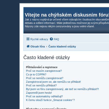
Vítejte na chýňském diskusním fóru
Jak z názvu vyplývá je určené všem stávajícím i budoucím obyvatelům
debatu a sdílení informací. Máte jedinečnou možnost jej svými příspěvk
Názory zde nejsou nikým cenzurovány a jsou velmi vítané.
Rychlé odkazy
FAQ
Obsah fóra
Často kladené otázky
Často kladené otázky
Přihlašování a registrace
Proč se musím zaregistrovat?
Co je to COPPA?
Proč se nemůžu zaregistrovat?
Zaregistroval jsem se, ale nemůžu se přihlásit!
Proč se nemůžu přihlásit?
Byl jsem ve fóru zaregistrovaný, ale teď se nemůžu přihlásit?!
Zapomněl jsem heslo!
Proč se automaticky odhlašuji?
K čemu slouží funkce „Smazat cookies“?
Předvolby a nastavení uživatele