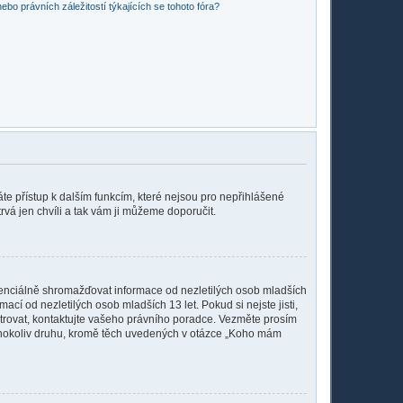
bo právních záležitostí týkajících se tohoto fóra?
káte přístup k dalším funkcím, které nejsou pro nepřihlášené
rvá jen chvíli a tak vám ji můžeme doporučit.
tenciálně shromažďovat informace od nezletilých osob mladších
cí od nezletilých osob mladších 13 let. Pokud si nejste jisti,
istrovat, kontaktujte vašeho právního poradce. Vezměte prosím
kéhokoliv druhu, kromě těch uvedených v otázce „Koho mám