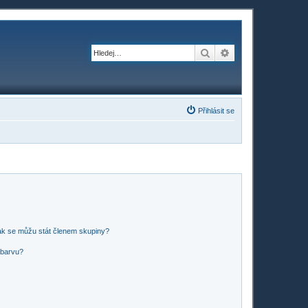
Hledat
Pokročilé hledání
Přihlásit se
ak se můžu stát členem skupiny?
 barvu?