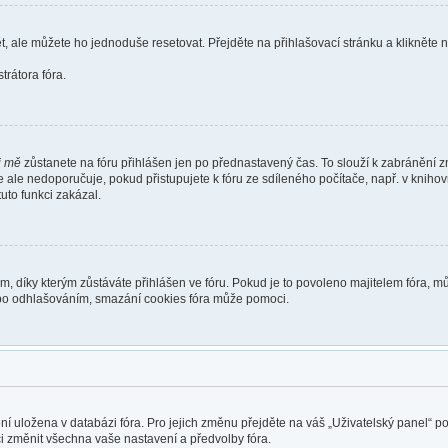
t, ale můžete ho jednoduše resetovat. Přejděte na přihlašovací stránku a klikněte
rátora fóra.
i mě
zůstanete na fóru přihlášen jen po přednastavený čas. To slouží k zabránění zn
se ale nedoporučuje, pokud přistupujete k fóru ze sdíleného počítače, např. v kniho
tuto funkci zakázal.
díky kterým zůstáváte přihlášen ve fóru. Pokud je to povoleno majitelem fóra, můž
nebo odhlašováním, smazání cookies fóra může pomoci.
ení uložena v databázi fóra. Pro jejich změnu přejděte na váš „Uživatelský panel“ 
i změnit všechna vaše nastavení a předvolby fóra.