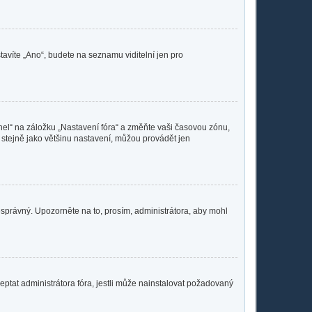
tavíte „Ano“, budete na seznamu viditelní jen pro
nel“ na záložku „Nastavení fóra“ a změňte vaši časovou zónu,
 stejně jako většinu nastavení, můžou provádět jen
nesprávný. Upozorněte na to, prosím, administrátora, aby mohl
eptat administrátora fóra, jestli může nainstalovat požadovaný