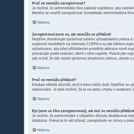
Proč se nemůžu zaregistrovat?
Je možné, že administrátor fóra zakázal registrace, aby zabrán
kterého se snažíš zaregistrovat. Kontaktujte administrátora fó
Nahoru
Zaregistroval jsem se, ale nemůžu se přihlásit!
Nejdříve zkontrolujte správnost vašeho uživatelského jména a 
soukromí nezletilých na internetu COPPA a vy jste během registr
vyžadováno, aby před přihlášením proběhla aktivace nově regis
pokračujte podle instrukcí, které v něm najdete. Pokud jste re
jste si jistí, že jste zadali správnou emailovou adresu, zkuste 
Nahoru
Proč se nemůžu přihlásit?
Existuje několik důvodů, proč k tomu může dojít. Nejdříve se uji
zabanováni. Je také možné, že je na webu chyba v nastavení, 
Nahoru
Byl jsem ve fóru zaregistrovaný, ale teď se nemůžu přihlási
Je možné, že administrátor z nějakého důvodu deaktivoval nebo 
databáze. Pokud je to váš případ, zaregistrujte se znovu a pokus
Nahoru