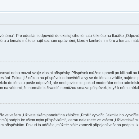
vé téma“. Pro odeslání odpovědi do existujícího tématu klikněte na tlačítko „Odpově
óra a tématu můžete najít seznam oprávnění, které v konkrétním fóru a tématu máte.
vat nebo mazat svoje vlastní příspěvky. Příspěvek můžete upravit po kliknutí na tl
ání. Pokud již někdo na příspěvek odpověděl a vy se do tématu vrátíte, najdete pod
ěkdo do tématu pošle odpověď, ale neobjeví se to, pokud moderátor nebo administr
osím na vědomí, že normální uživatelé nemůžou smazat příspěvek, když k němu něk
v ve vašem „Uživatelském panelu“ na záložce „Profil“ vytvořit. Jakmile ho vytvořít
jit můj podpis ke všem mým příspěvkům“, kterou naleznete ve vašem „Uživatelském 
im příspěvkům. Pokud to uděláte, můžete stále zamezit připojení vašeho podpisu k