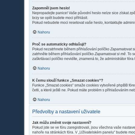
Zapomněl jsem heslo!
Nepropadejte panice! Vaše původní heslo nelze sice získat zpě
brzy se opět budete moci přihlásit.
Pokud nebudete moci resetovat vaše heslo, kontaktujte administ
Nahoru
Proč se automaticky odhlašuji?
Pokud nezatrhnete během přihlašování políčko
Zapamatovat s
zatrhněte během přihlašování políčko
Zapamatovat si mě
. To 
zaškrtávací políčko nevidíte, znamená to, že administrátor fóra 
Nahoru
K čemu slouží funkce „Smazat cookies“?
Funkce „Smazat cookies“ smaže cookies vytvořené phpBB fórem, 
četli, a které ještě ne. Pokud máte problém s přihlašováním 
Nahoru
Předvolby a nastavení uživatele
Jak můžu změnit svoje nastavení?
Pokud jste se ve fóru zaregistrovali, jsou všechna vaše nastav
nahoře na stránkách fóra. V „Uživatelském panelu“ budete moc