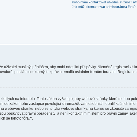
Koho mám kontaktovat ohledně stížnosti a/ne
Jak můžu kontaktovat administrátora fóra?
 že uživatel musí být přihlášen, aby mohl odesílat příspěvky. Nicméně registrací zís
 avatarů, posílání soukromých zpráv a emailů ostatním členům fóra atd. Registrace t
etilých na internetu. Tento zákon vyžaduje, aby webové stránky, které mohou po
ní od zákonného zástupce povolující shromažďování osobních identifikačních informa
vat na webovou stránku, nebo se to týká webové stránky, na kterou se zkoušíte zareg
ůžou poskytovat právní poradenství a není kontaktním místem pro právní zájmy ja
ích se tohoto fóra?“.