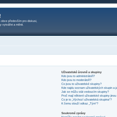
!
 obce především pro diskusi,
y vytvářet a měnit.
Uživatelské úrovně a skupiny
Kdo jsou to administrátoři?
Kdo jsou to moderátoři?
Co jsou to uživatelské skupiny?
Kde najdu seznam uživatelských skupin a j
Jak se můžu stát vedoucím skupiny?
Proč mají některé uživatelské skupiny jinou
Co je to „Výchozí uživatelská skupina“?
K čemu slouží odkaz „Tým“?
Soukromé zprávy
Nemůžu posílat soukromé zprávy!