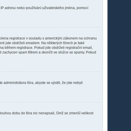
aši IP adresu nebo používání uživatelského jména, pomocí
povolena registrace v souladu s americkým zákonem na ochranu
eré jste obdrželi emailem. Na některých fórech je také
a během registrace. Pokud jste obdrželi registrační email,
ail zachycen spam filtrem a skončil ve složce se spamy. Pokud
dministrátora fóra, abyste se ujistili, že jste nebyli
dlouhou dobu do fóra nic nenapsali, čímž se zmenší velikost