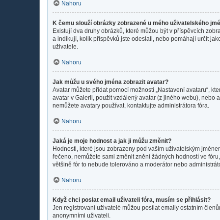
Nahoru
K čemu slouží obrázky zobrazené u mého uživatelského jm
Existují dva druhy obrázků, které můžou být v příspěvcích zobr
a indikují, kolik příspěvků jste odeslali, nebo pomáhají určit 
uživatele.
Nahoru
Jak můžu u svého jména zobrazit avatar?
Avatar můžete přidat pomocí možnosti „Nastavení avataru“, kter
avatar v Galerii, použít vzdálený avatar (z jiného webu), nebo a
nemůžete avatary používat, kontaktujte administrátora fóra.
Nahoru
Jaká je moje hodnost a jak ji můžu změnit?
Hodnosti, které jsou zobrazeny pod vaším uživatelským jménem, i
řečeno, nemůžete sami změnit znění žádných hodností ve fóru, 
většině fór to nebude tolerováno a moderátor nebo administrát
Nahoru
Když chci poslat email uživateli fóra, musím se přihlásit?
Jen registrovaní uživatelé můžou posílat emaily ostatním členům
anonymními uživateli.