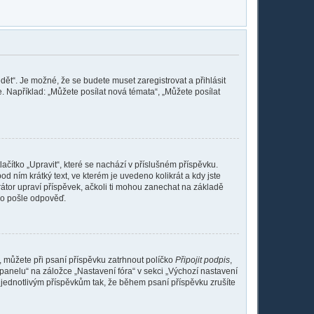
dět“. Je možné, že se budete muset zaregistrovat a přihlásit
 Například: „Můžete posílat nová témata“, „Můžete posílat
ačítko „Upravit“, které se nachází v příslušném příspěvku.
 ním krátký text, ve kterém je uvedeno kolikrát a kdy jste
átor upraví příspěvek, ačkoli ti mohou zanechat na základě
do pošle odpověď.
e, můžete při psaní příspěvku zatrhnout políčko
Připojit podpis
,
panelu“ na záložce „Nastavení fóra“ v sekci „Výchozí nastavení
 jednotlivým příspěvkům tak, že během psaní příspěvku zrušíte