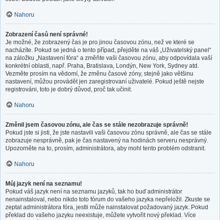
Nahoru
Zobrazení časů není správné!
Je možné, že zobrazený čas je pro jinou časovou zónu, než ve které se
nacházíte. Pokud se jedná o tento případ, přejděte na váš „Uživatelský panel“
na záložku „Nastavení fóra“ a změňte vaši časovou zónu, aby odpovídala vaší
konkrétní oblasti, např. Praha, Bratislava, Londýn, New York, Sydney atd.
Vezměte prosím na vědomí, že změnu časové zóny, stejně jako většinu
nastavení, můžou provádět jen zaregistrovaní uživatelé. Pokud ještě nejste
registrováni, toto je dobrý důvod, proč tak učinit.
Nahoru
Změnil jsem časovou zónu, ale čas se stále nezobrazuje správně!
Pokud jste si jisti, že jste nastavili vaši časovou zónu správně, ale čas se stále
zobrazuje nesprávně, pak je čas nastavený na hodinách serveru nesprávný.
Upozorněte na to, prosím, administrátora, aby mohl tento problém odstranit.
Nahoru
Můj jazyk není na seznamu!
Pokud váš jazyk není na seznamu jazyků, tak ho buď administrátor
nenainstaloval, nebo nikdo toto fórum do vašeho jazyka nepřeložil. Zkuste se
zeptat administrátora fóra, jestli může nainstalovat požadovaný jazyk. Pokud
překlad do vašeho jazyku neexistuje, můžete vytvořit nový překlad. Více