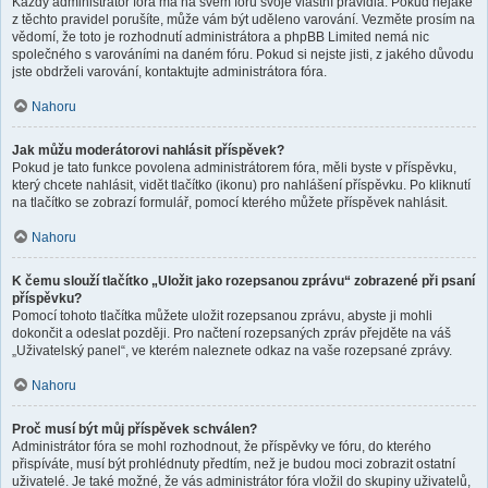
Každý administrátor fóra má na svém fóru svoje vlastní pravidla. Pokud nějaké
z těchto pravidel porušíte, může vám být uděleno varování. Vezměte prosím na
vědomí, že toto je rozhodnutí administrátora a phpBB Limited nemá nic
společného s varováními na daném fóru. Pokud si nejste jisti, z jakého důvodu
jste obdrželi varování, kontaktujte administrátora fóra.
Nahoru
Jak můžu moderátorovi nahlásit příspěvek?
Pokud je tato funkce povolena administrátorem fóra, měli byste v příspěvku,
který chcete nahlásit, vidět tlačítko (ikonu) pro nahlášení příspěvku. Po kliknutí
na tlačítko se zobrazí formulář, pomocí kterého můžete příspěvek nahlásit.
Nahoru
K čemu slouží tlačítko „Uložit jako rozepsanou zprávu“ zobrazené při psaní
příspěvku?
Pomocí tohoto tlačítka můžete uložit rozepsanou zprávu, abyste ji mohli
dokončit a odeslat později. Pro načtení rozepsaných zpráv přejděte na váš
„Uživatelský panel“, ve kterém naleznete odkaz na vaše rozepsané zprávy.
Nahoru
Proč musí být můj příspěvek schválen?
Administrátor fóra se mohl rozhodnout, že příspěvky ve fóru, do kterého
přispíváte, musí být prohlédnuty předtím, než je budou moci zobrazit ostatní
uživatelé. Je také možné, že vás administrátor fóra vložil do skupiny uživatelů,