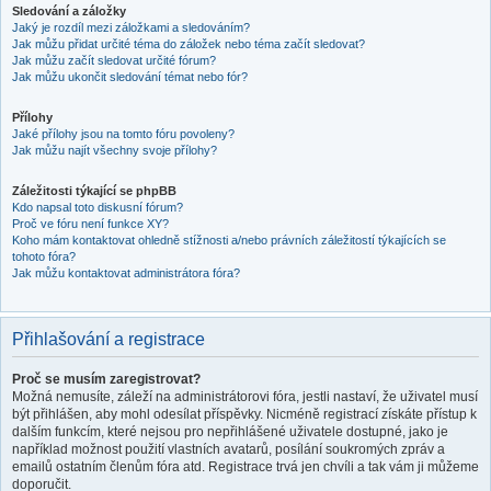
Sledování a záložky
Jaký je rozdíl mezi záložkami a sledováním?
Jak můžu přidat určité téma do záložek nebo téma začít sledovat?
Jak můžu začít sledovat určité fórum?
Jak můžu ukončit sledování témat nebo fór?
Přílohy
Jaké přílohy jsou na tomto fóru povoleny?
Jak můžu najít všechny svoje přílohy?
Záležitosti týkající se phpBB
Kdo napsal toto diskusní fórum?
Proč ve fóru není funkce XY?
Koho mám kontaktovat ohledně stížnosti a/nebo právních záležitostí týkajících se
tohoto fóra?
Jak můžu kontaktovat administrátora fóra?
Přihlašování a registrace
Proč se musím zaregistrovat?
Možná nemusíte, záleží na administrátorovi fóra, jestli nastaví, že uživatel musí
být přihlášen, aby mohl odesílat příspěvky. Nicméně registrací získáte přístup k
dalším funkcím, které nejsou pro nepřihlášené uživatele dostupné, jako je
například možnost použití vlastních avatarů, posílání soukromých zpráv a
emailů ostatním členům fóra atd. Registrace trvá jen chvíli a tak vám ji můžeme
doporučit.