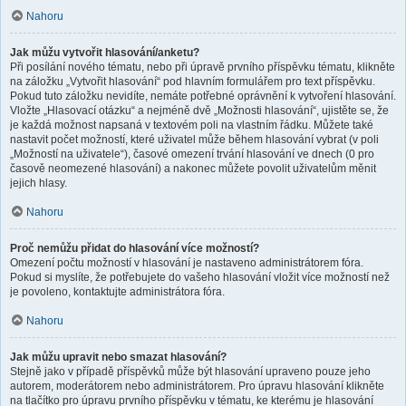
Nahoru
Jak můžu vytvořit hlasování/anketu?
Při posílání nového tématu, nebo při úpravě prvního příspěvku tématu, klikněte
na záložku „Vytvořit hlasování“ pod hlavním formulářem pro text příspěvku.
Pokud tuto záložku nevidíte, nemáte potřebné oprávnění k vytvoření hlasování.
Vložte „Hlasovací otázku“ a nejméně dvě „Možnosti hlasování“, ujistěte se, že
je každá možnost napsaná v textovém poli na vlastním řádku. Můžete také
nastavit počet možností, které uživatel může během hlasování vybrat (v poli
„Možností na uživatele“), časové omezení trvání hlasování ve dnech (0 pro
časově neomezené hlasování) a nakonec můžete povolit uživatelům měnit
jejich hlasy.
Nahoru
Proč nemůžu přidat do hlasování více možností?
Omezení počtu možností v hlasování je nastaveno administrátorem fóra.
Pokud si myslíte, že potřebujete do vašeho hlasování vložit více možností než
je povoleno, kontaktujte administrátora fóra.
Nahoru
Jak můžu upravit nebo smazat hlasování?
Stejně jako v případě příspěvků může být hlasování upraveno pouze jeho
autorem, moderátorem nebo administrátorem. Pro úpravu hlasování klikněte
na tlačítko pro úpravu prvního příspěvku v tématu, ke kterému je hlasování