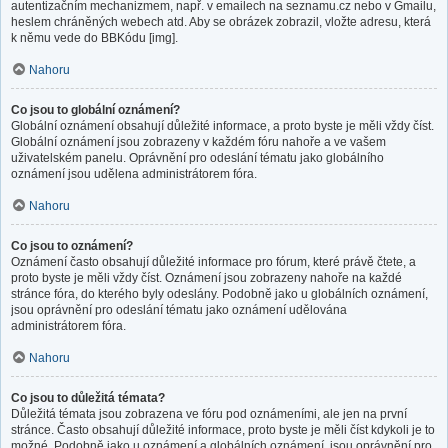
autentizačním mechanizmem, např. v emailech na seznamu.cz nebo v Gmailu,
heslem chráněných webech atd. Aby se obrázek zobrazil, vložte adresu, která
k němu vede do BBKódu [img].
Nahoru
Co jsou to globální oznámení?
Globální oznámení obsahují důležité informace, a proto byste je měli vždy číst.
Globální oznámení jsou zobrazeny v každém fóru nahoře a ve vašem
uživatelském panelu. Oprávnění pro odeslání tématu jako globálního
oznámení jsou udělena administrátorem fóra.
Nahoru
Co jsou to oznámení?
Oznámení často obsahují důležité informace pro fórum, které právě čtete, a
proto byste je měli vždy číst. Oznámení jsou zobrazeny nahoře na každé
stránce fóra, do kterého byly odeslány. Podobně jako u globálních oznámení,
jsou oprávnění pro odeslání tématu jako oznámení udělována
administrátorem fóra.
Nahoru
Co jsou to důležitá témata?
Důležitá témata jsou zobrazena ve fóru pod oznámeními, ale jen na první
stránce. Často obsahují důležité informace, proto byste je měli číst kdykoli je to
možné. Podobně jako u oznámení a globálních oznámení, jsou oprávnění pro