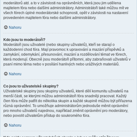
moderátorů atd. a to v závislosti na oprávněních, která jsou jim udělena
majitelem fóra nebo dalšími administrátory. Administrátoři také můžou mít ve
všech fórech úplné moderátorské schopnosti, opět v závislosti na nastavení
provedeném majitelem fóra nebo dalšími administrátory.
Nahoru
Kdo jsou to moderátoři?
Moderátoři jsou uživatelé (nebo skupiny uživatelů), kteří se starají o
každodenní chod fóra. Mají pravomoc k upravování a mazání příspěvků a
zamykání, odemykání, přesunování, mazání a rozdělování témat ve fórech,
která moderují. Obecně jsou moderátoři přítomni, aby zabraňovali uživatelů v
psaní mimo téma nebo v posílání hanlivých nebo urážlivých materiálů.
Nahoru
Co jsou to uživatelské skupiny?
Uživatelské skupiny jsou skupiny uživatelů, které dělí komunitu uživatelů na
menší části, se kterými můžou administrátoři fóra snadněji pracovat. Každý
člen fóra může patřit do několika skupin a každé skupině můžou být přiřazena
různá oprávnění. To umožňuje administrátorům jednoduše měnit oprávnění
pro mnoho uživatelů najednou, například změnit oprávnění pro moderátory,
nebo povolit uživatelům přístup do soukromého fóra.
Nahoru