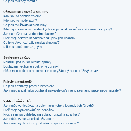
Co jsou to ikony témat?
Uživatelské úrovně a skupiny
Kdo jsou to administrátoři?
Kdo jsou to moderátoři?
Co jsou to uživatelské skupiny?
Kde najdu seznam uživatelských skupin a jak se můžu stát členem skupiny?
Jak se můžu stát vedoucím skupiny?
Proč mají některé uživatelské skupiny jinou barvu?
Co je to „Výchozí uživatelská skupina“?
K čemu slouží odkaz „Tým“?
Soukromé zprávy
Nemůžu posílat soukromé zprávy!
Dostávám nechtěné soukromé zprávy!
Přišel mi od někoho na tomto fóru nevyžádaný nebo urážlivý email!
Přátelé a nepřátelé
Co jsou seznamy přátel a nepřátel?
Jak můžu přidat nebo odstranit uživatele do/z mého seznamu přátel nebo nepřátel?
Vyhledávání ve fóru
Jak můžu vyhledávat na celém fóru nebo v jednotlivých fórech?
Proč moje vyhledávání nic nenašlo?
Proč se mi po vyhledávání zobrazí prázdná stránka!?
Jak můžu vyhledat určité uživatele?
Jak můžu vyhledat svoje vlastní příspěvky a témata?