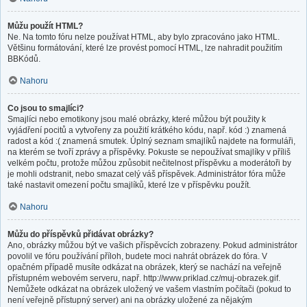
Můžu použít HTML?
Ne. Na tomto fóru nelze používat HTML, aby bylo zpracováno jako HTML.
Většinu formátování, které lze provést pomocí HTML, lze nahradit použitím
BBKódů.
Nahoru
Co jsou to smajlíci?
Smajlíci nebo emotikony jsou malé obrázky, které můžou být použity k
vyjádření pocitů a vytvořeny za použití krátkého kódu, např. kód :) znamená
radost a kód :( znamená smutek. Úplný seznam smajlíků najdete na formuláři,
na kterém se tvoří zprávy a příspěvky. Pokuste se nepoužívat smajlíky v příliš
velkém počtu, protože můžou způsobit nečitelnost příspěvku a moderátoři by
je mohli odstranit, nebo smazat celý váš příspěvek. Administrátor fóra může
také nastavit omezení počtu smajlíků, které lze v příspěvku použít.
Nahoru
Můžu do příspěvků přidávat obrázky?
Ano, obrázky můžou být ve vašich příspěvcích zobrazeny. Pokud administrátor
povolil ve fóru používání příloh, budete moci nahrát obrázek do fóra. V
opačném případě musíte odkázat na obrázek, který se nachází na veřejně
přístupném webovém serveru, např. http://www.priklad.cz/muj-obrazek.gif.
Nemůžete odkázat na obrázek uložený ve vašem vlastním počítači (pokud to
není veřejně přístupný server) ani na obrázky uložené za nějakým