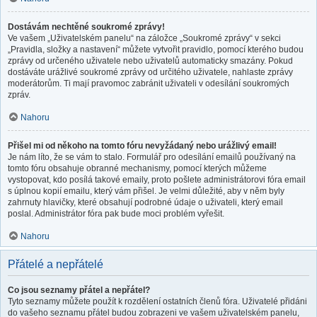
Dostávám nechtěné soukromé zprávy!
Ve vašem „Uživatelském panelu“ na záložce „Soukromé zprávy“ v sekci
„Pravidla, složky a nastavení“ můžete vytvořit pravidlo, pomocí kterého budou
zprávy od určeného uživatele nebo uživatelů automaticky smazány. Pokud
dostáváte urážlivé soukromé zprávy od určitého uživatele, nahlaste zprávy
moderátorům. Ti mají pravomoc zabránit uživateli v odesílání soukromých
zpráv.
Nahoru
Přišel mi od někoho na tomto fóru nevyžádaný nebo urážlivý email!
Je nám líto, že se vám to stalo. Formulář pro odesílání emailů používaný na
tomto fóru obsahuje obranné mechanismy, pomocí kterých můžeme
vystopovat, kdo posílá takové emaily, proto pošlete administrátorovi fóra email
s úplnou kopií emailu, který vám přišel. Je velmi důležité, aby v něm byly
zahrnuty hlavičky, které obsahují podrobné údaje o uživateli, který email
poslal. Administrátor fóra pak bude moci problém vyřešit.
Nahoru
Přátelé a nepřátelé
Co jsou seznamy přátel a nepřátel?
Tyto seznamy můžete použít k rozdělení ostatních členů fóra. Uživatelé přidáni
do vašeho seznamu přátel budou zobrazeni ve vašem uživatelském panelu,