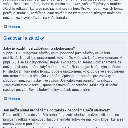
vaše uživatelské jméno), nebo kliknutím na odkaz „Vaše příspěvky“ v nabídce
„Rychlé odkazy“, která se nachází nahoře na fóru. Pro vyhledání vašich témat
použijte stránku „Rozšířené vyhledávání“, na které pomocí různých možnosti
můžete zúžit vyhledávání na vaše témata.
Nahoru
Sledování a záložky
Jaký je rozdíl mezi záložkami a sledováním?
V phpBB 3.0 fungovali záložky velmi podobně jako záložky ve vašem
prohlížeči. Nebyli jste upozorněni, když došlo v tématu k nějakým změnám. V
phpBB 3.1 se záložky chovají stejně jako sledování tématu, což znamená, že
můžete být upozorněni, když v tématu v záložkách dojde k nějakým změnám.
Při sledování fóra nebo tématu budete upozorněni, když dojde ve sledovaném
fóru nebo tématu k nějakým změnám. Způsob upozornění pro záložky a
sledování můžete nastavit ve vašem „Uživatelském panelu“ na záložce
„Nastavení fóra“ v sekci „Upravit nastavení upozornění“. Může být užitečné
nastavit pro záložky a sledování jiný způsob upozornění.
Nahoru
Jak můžu přidat určité téma do záložek nebo téma začít sledovat?
Přidat určité téma do záložek nebo téma začít sledovat můžete kliknutím na
příslušný odkaz v nabídce „Nástroje tématu“ (obvykle má ikonu klíče), která se
nachází nad a pod tématem.