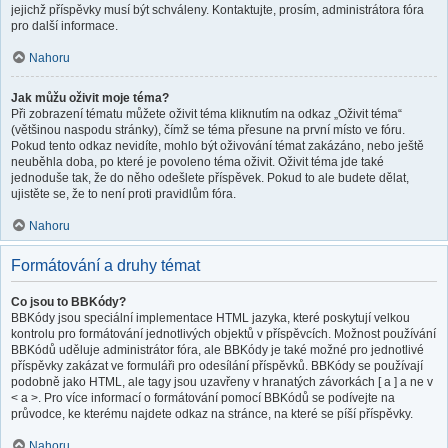
jejichž příspěvky musí být schváleny. Kontaktujte, prosím, administrátora fóra
pro další informace.
Nahoru
Jak můžu oživit moje téma?
Při zobrazení tématu můžete oživit téma kliknutím na odkaz „Oživit téma“
(většinou naspodu stránky), čímž se téma přesune na první místo ve fóru.
Pokud tento odkaz nevidíte, mohlo být oživování témat zakázáno, nebo ještě
neuběhla doba, po které je povoleno téma oživit. Oživit téma jde také
jednoduše tak, že do něho odešlete příspěvek. Pokud to ale budete dělat,
ujistěte se, že to není proti pravidlům fóra.
Nahoru
Formátování a druhy témat
Co jsou to BBKódy?
BBKódy jsou speciální implementace HTML jazyka, které poskytují velkou
kontrolu pro formátování jednotlivých objektů v příspěvcích. Možnost používání
BBKódů uděluje administrátor fóra, ale BBKódy je také možné pro jednotlivé
příspěvky zakázat ve formuláři pro odesílání příspěvků. BBKódy se používají
podobně jako HTML, ale tagy jsou uzavřeny v hranatých závorkách [ a ] a ne v
< a >. Pro více informací o formátování pomocí BBKódů se podívejte na
průvodce, ke kterému najdete odkaz na stránce, na které se píší příspěvky.
Nahoru