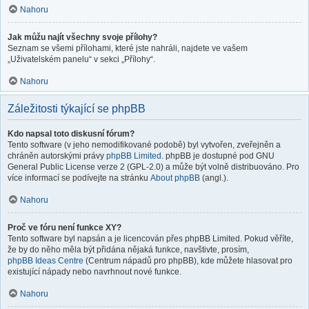
Nahoru
Jak můžu najít všechny svoje přílohy?
Seznam se všemi přílohami, které jste nahráli, najdete ve vašem
„Uživatelském panelu“ v sekci „Přílohy“.
Nahoru
Záležitosti týkající se phpBB
Kdo napsal toto diskusní fórum?
Tento software (v jeho nemodifikované podobě) byl vytvořen, zveřejněn a
chráněn autorskými právy
phpBB Limited
. phpBB je dostupné pod GNU
General Public License verze 2 (GPL-2.0) a může být volně distribuováno. Pro
více informací se podívejte na stránku
About phpBB
(angl.).
Nahoru
Proč ve fóru není funkce XY?
Tento software byl napsán a je licencován přes phpBB Limited. Pokud věříte,
že by do něho měla být přidána nějaká funkce, navštivte, prosím,
phpBB Ideas Centre
(Centrum nápadů pro phpBB), kde můžete hlasovat pro
existující nápady nebo navrhnout nové funkce.
Nahoru