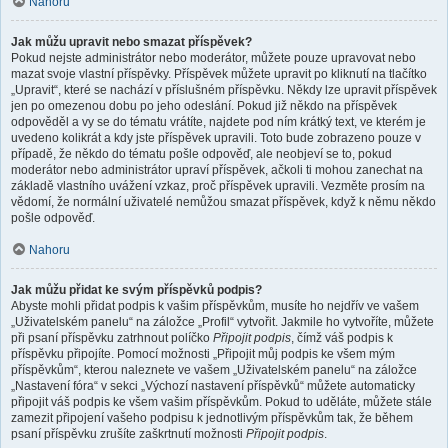
Nahoru
Jak můžu upravit nebo smazat příspěvek?
Pokud nejste administrátor nebo moderátor, můžete pouze upravovat nebo
mazat svoje vlastní příspěvky. Příspěvek můžete upravit po kliknutí na tlačítko
„Upravit“, které se nachází v příslušném příspěvku. Někdy lze upravit příspěvek
jen po omezenou dobu po jeho odeslání. Pokud již někdo na příspěvek
odpověděl a vy se do tématu vrátíte, najdete pod ním krátký text, ve kterém je
uvedeno kolikrát a kdy jste příspěvek upravili. Toto bude zobrazeno pouze v
případě, že někdo do tématu pošle odpověď, ale neobjeví se to, pokud
moderátor nebo administrátor upraví příspěvek, ačkoli ti mohou zanechat na
základě vlastního uvážení vzkaz, proč příspěvek upravili. Vezměte prosím na
vědomí, že normální uživatelé nemůžou smazat příspěvek, když k němu někdo
pošle odpověď.
Nahoru
Jak můžu přidat ke svým příspěvků podpis?
Abyste mohli přidat podpis k vašim příspěvkům, musíte ho nejdřív ve vašem
„Uživatelském panelu“ na záložce „Profil“ vytvořit. Jakmile ho vytvoříte, můžete
při psaní příspěvku zatrhnout políčko
Připojit podpis
, čímž váš podpis k
příspěvku připojíte. Pomocí možnosti „Připojit můj podpis ke všem mým
příspěvkům“, kterou naleznete ve vašem „Uživatelském panelu“ na záložce
„Nastavení fóra“ v sekci „Výchozí nastavení příspěvků“ můžete automaticky
připojit váš podpis ke všem vašim příspěvkům. Pokud to uděláte, můžete stále
zamezit připojení vašeho podpisu k jednotlivým příspěvkům tak, že během
psaní příspěvku zrušíte zaškrtnutí možnosti
Připojit podpis
.