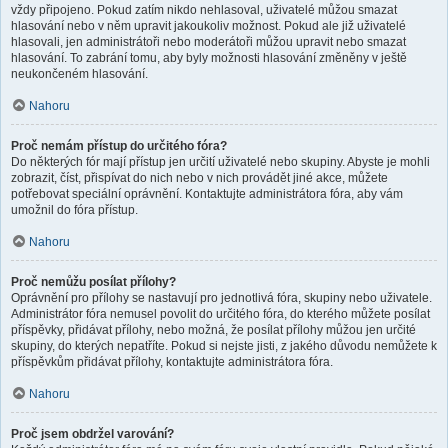
vždy připojeno. Pokud zatím nikdo nehlasoval, uživatelé můžou smazat
hlasování nebo v něm upravit jakoukoliv možnost. Pokud ale již uživatelé
hlasovali, jen administrátoři nebo moderátoři můžou upravit nebo smazat
hlasování. To zabrání tomu, aby byly možnosti hlasování změněny v ještě
neukončeném hlasování.
Nahoru
Proč nemám přístup do určitého fóra?
Do některých fór mají přístup jen určití uživatelé nebo skupiny. Abyste je mohli
zobrazit, číst, přispívat do nich nebo v nich provádět jiné akce, můžete
potřebovat speciální oprávnění. Kontaktujte administrátora fóra, aby vám
umožnil do fóra přístup.
Nahoru
Proč nemůžu posílat přílohy?
Oprávnění pro přílohy se nastavují pro jednotlivá fóra, skupiny nebo uživatele.
Administrátor fóra nemusel povolit do určitého fóra, do kterého můžete posílat
příspěvky, přidávat přílohy, nebo možná, že posílat přílohy můžou jen určité
skupiny, do kterých nepatříte. Pokud si nejste jisti, z jakého důvodu nemůžete k
příspěvkům přidávat přílohy, kontaktujte administrátora fóra.
Nahoru
Proč jsem obdržel varování?