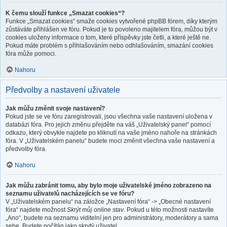
K čemu slouží funkce „Smazat cookies“?
Funkce „Smazat cookies“ smaže cookies vytvořené phpBB fórem, díky kterým
zůstáváte přihlášen ve fóru. Pokud je to povoleno majitelem fóra, můžou být v
cookies uloženy informace o tom, které příspěvky jste četli, a které ještě ne.
Pokud máte problém s přihlašováním nebo odhlašováním, smazání cookies
fóra může pomoci.
Nahoru
Předvolby a nastavení uživatele
Jak můžu změnit svoje nastavení?
Pokud jste se ve fóru zaregistrovali, jsou všechna vaše nastavení uložena v
databázi fóra. Pro jejich změnu přejděte na váš „Uživatelský panel“ pomocí
odkazu, který obvykle najdete po kliknutí na vaše jméno nahoře na stránkách
fóra. V „Uživatelském panelu“ budete moci změnit všechna vaše nastavení a
předvolby fóra.
Nahoru
Jak můžu zabránit tomu, aby bylo moje uživatelské jméno zobrazeno na
seznamu uživatelů nacházejících se ve fóru?
V „Uživatelském panelu“ na záložce „Nastavení fóra“ -> „Obecné nastavení
fóra“ najdete možnost
Skrýt můj online stav
. Pokud u této možnosti nastavíte
„Ano“, budete na seznamu viditelní jen pro administrátory, moderátory a sama
sebe. Budete počítán jako skrytý uživatel.