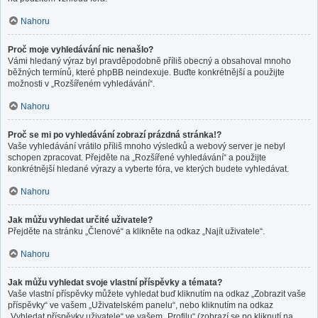
Nahoru
Proč moje vyhledávání nic nenašlo?
Vámi hledaný výraz byl pravděpodobně příliš obecný a obsahoval mnoho
běžných termínů, které phpBB neindexuje. Buďte konkrétnější a použijte
možnosti v „Rozšířeném vyhledávání“.
Nahoru
Proč se mi po vyhledávání zobrazí prázdná stránka!?
Vaše vyhledávání vrátilo příliš mnoho výsledků a webový server je nebyl
schopen zpracovat. Přejděte na „Rozšířené vyhledávání“ a použijte
konkrétnější hledané výrazy a vyberte fóra, ve kterých budete vyhledávat.
Nahoru
Jak můžu vyhledat určité uživatele?
Přejděte na stránku „Členové“ a klikněte na odkaz „Najít uživatele“.
Nahoru
Jak můžu vyhledat svoje vlastní příspěvky a témata?
Vaše vlastní příspěvky můžete vyhledat buď kliknutím na odkaz „Zobrazit vaše
příspěvky“ ve vašem „Uživatelském panelu“, nebo kliknutím na odkaz
„Vyhledat příspěvky uživatele“ ve vašem „Profilu“ (zobrazí se po kliknutí na