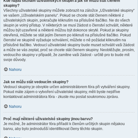
Kde najdu seznam uživatelských skupin a jak se můžu stát členem
skupiny?
Všechny uživatelské skupiny můžete zobrazit na záložce „Uživatelské skupiny“
ve vašem „Uživatelském panelu“. Pokud se chcete stát členem některé z
uživatelských skupin, pokračujte kliknutím na příslušné tlačítko. Ne do všech
skupin je volný přístup. V některých se musí žádost o členství schválit, některé
můžou být uzavřené a některé můžou být dokonce skryté. Pokud je skupiny
otevřená, můžete se stát jejím členem po kliknutí na příslušné tlačítko. Pokud
členství ve skupině vyžaduje schválení, můžete o ně požádat kliknutím na
příslušné tlačítko. Vedoucí uživatelské skupiny bude muset schválit vaši žádost
a může se vás zeptat, proč se chcete stát členem skupiny. Neobtěžujte, prosím,
vedoucího skupiny v případě, že zamítne vaši žádost - určitě pro to bude mít
svoje důvody.
Nahoru
Jak se můžu stát vedoucím skupiny?
Vedoucí skupiny je obvykle určen administrátorem fóra při vytváření skupiny.
Pokud máte zájem o vytvoření uživatelské skupiny, měli byste nejdříve
kontaktovat administrátora fóra - zkuste mu poslat soukromou zprávu.
Nahoru
Proč mají některé uživatelské skupiny jinou barvu?
Je možné, že administrátor fóra přiřadil k členům určitých skupin nějakou
barvu, aby bylo jednodušší identifikovat členy těchto skupin.