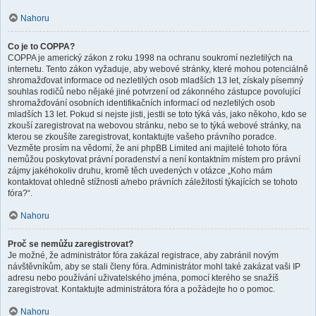
Nahoru
Co je to COPPA?
COPPA je americký zákon z roku 1998 na ochranu soukromí nezletilých na
internetu. Tento zákon vyžaduje, aby webové stránky, které mohou potenciálně
shromažďovat informace od nezletilých osob mladších 13 let, získaly písemný
souhlas rodičů nebo nějaké jiné potvrzení od zákonného zástupce povolující
shromažďování osobních identifikačních informací od nezletilých osob
mladších 13 let. Pokud si nejste jisti, jestli se toto týká vás, jako někoho, kdo se
zkouší zaregistrovat na webovou stránku, nebo se to týká webové stránky, na
kterou se zkoušíte zaregistrovat, kontaktujte vašeho právního poradce.
Vezměte prosím na vědomí, že ani phpBB Limited ani majitelé tohoto fóra
nemůžou poskytovat právní poradenství a není kontaktním místem pro právní
zájmy jakéhokoliv druhu, kromě těch uvedených v otázce „Koho mám
kontaktovat ohledně stížnosti a/nebo právních záležitostí týkajících se tohoto
fóra?“.
Nahoru
Proč se nemůžu zaregistrovat?
Je možné, že administrátor fóra zakázal registrace, aby zabránil novým
návštěvníkům, aby se stali členy fóra. Administrátor mohl také zakázat vaši IP
adresu nebo používání uživatelského jména, pomocí kterého se snažíš
zaregistrovat. Kontaktujte administrátora fóra a požádejte ho o pomoc.
Nahoru