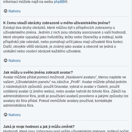
informací můžete najít na webu
phpBB
®.
Nahoru
K čemu slouží obrázky zobrazené u mého uživatelského jména?
Existují dva druhy obrázků, které můžou být v příspěvcích zobrazeny u
uživatelského jména. Jedním z nich jsou obrázky asociované s vaší hodností,
které obvykle vypadají jako hvězdičky, tečky nebo čtverečky a indikují, kolik
příspěvků jste odeslali, nebo pomáhají určit jakou mají uživatelé fóra funkci.
Další, obvykle větší obrázek, je známý jako avatar a obecně se jedná o
unikátní nebo osobní obrázek každého uživatele.
Nahoru
Jak můžu u svého jména zobrazit avatar?
Avatar můžete přidat pomocí možnosti „Nastavení avataru“, kterou najdete ve
vašem „Uživatelském panelu“ na záložce „Profil“. Avatar můžete přidat jedním
z následujících způsobů: použít Gravatar, vybrat si avatar v Galerii, použít
vzdálený avatar (z jiného webu), nebo avatar nahrát do tohoto fóra. Záleží na
administrátorovi fóra, jestli je používání avatarů povoleno a jakými způsoby lze
avatary do fóra přidat. Pokud nemůžete avatary používat, kontaktujte
administrátora fóra.
Nahoru
Jaká je moje hodnost a jak ji můžu změnit?
Hodnosti, které jsou zobrazeny pod vaším uživatelským jménem, indikují počet