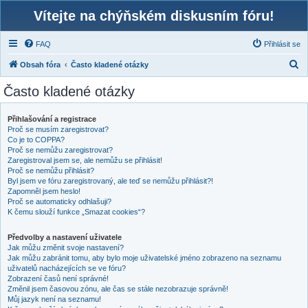
Vítejte na chýňském diskusním fóru!
FAQ
Přihlásit se
H
Obsah fóra
Často kladené otázky
l
Často kladené otázky
e
d
Přihlašování a registrace
Proč se musím zaregistrovat?
a
Co je to COPPA?
t
Proč se nemůžu zaregistrovat?
Zaregistroval jsem se, ale nemůžu se přihlásit!
Proč se nemůžu přihlásit?
Byl jsem ve fóru zaregistrovaný, ale teď se nemůžu přihlásit?!
Zapomněl jsem heslo!
Proč se automaticky odhlašuji?
K čemu slouží funkce „Smazat cookies“?
Předvolby a nastavení uživatele
Jak můžu změnit svoje nastavení?
Jak můžu zabránit tomu, aby bylo moje uživatelské jméno zobrazeno na seznamu
uživatelů nacházejících se ve fóru?
Zobrazení časů není správné!
Změnil jsem časovou zónu, ale čas se stále nezobrazuje správně!
Můj jazyk není na seznamu!