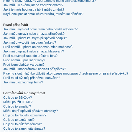
K čemu slouží obrázky zobrazené u mého uživatelského jména?
Jak můžu u svého jména zobrazit avatar?
Jaká je moje hodnost a jak ji můžu změnit?
Když chci poslat email uživateli fóra, musím se přihlásit?
Psaní příspěvků
Jak můžu vytvořit nové téma nebo poslat odpověď?
Jak můžu upravit nebo smazat příspěvek?
Jak můžu přidat ke svým příspěvků podpis?
Jak můžu vytvořit hlasování/anketu?
Proč nemůžu přidat do hlasování více možností?
Jak můžu upravit nebo smazat hlasování?
Proč nemám přístup do určitého fóra?
Proč nemůžu posílat přílohy?
Proč jsem obdržel varování?
Jak můžu moderátorovi nahlásit příspěvek?
K čemu slouží tlačítko „Uložit jako rozepsanou zprávu“ zobrazené při psaní příspěvku?
Proč musí být můj příspěvek schválen?
Jak můžu oživit moje téma?
Formátování a druhy témat
Co jsou to BBKódy?
Můžu použít HTML?
Co jsou to smajlíci?
Můžu do příspěvků přidávat obrázky?
Co jsou to globální oznámení?
Co jsou to oznámení?
Co jsou to důležitá témata?
Co jsou to zamknutá témata?