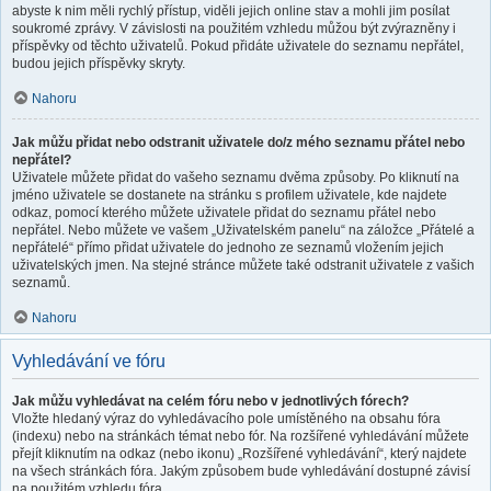
abyste k nim měli rychlý přístup, viděli jejich online stav a mohli jim posílat
soukromé zprávy. V závislosti na použitém vzhledu můžou být zvýrazněny i
příspěvky od těchto uživatelů. Pokud přidáte uživatele do seznamu nepřátel,
budou jejich příspěvky skryty.
Nahoru
Jak můžu přidat nebo odstranit uživatele do/z mého seznamu přátel nebo
nepřátel?
Uživatele můžete přidat do vašeho seznamu dvěma způsoby. Po kliknutí na
jméno uživatele se dostanete na stránku s profilem uživatele, kde najdete
odkaz, pomocí kterého můžete uživatele přidat do seznamu přátel nebo
nepřátel. Nebo můžete ve vašem „Uživatelském panelu“ na záložce „Přátelé a
nepřátelé“ přímo přidat uživatele do jednoho ze seznamů vložením jejich
uživatelských jmen. Na stejné stránce můžete také odstranit uživatele z vašich
seznamů.
Nahoru
Vyhledávání ve fóru
Jak můžu vyhledávat na celém fóru nebo v jednotlivých fórech?
Vložte hledaný výraz do vyhledávacího pole umístěného na obsahu fóra
(indexu) nebo na stránkách témat nebo fór. Na rozšířené vyhledávání můžete
přejít kliknutím na odkaz (nebo ikonu) „Rozšířené vyhledávání“, který najdete
na všech stránkách fóra. Jakým způsobem bude vyhledávání dostupné závisí
na použitém vzhledu fóra.