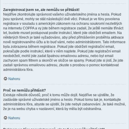
Zaregistroval jsem se, ale nemůžu se přihlásit!
Nejdříve zkontrolujte správnost vašeho uživatelského jména a hesla. Pokud
jsou správné, mohly se stát následující dvě věci. Pokud je ve fóru povolena
registrace v souladu s americkým zákonem na ochranu soukromí nezletilých
na internetu COPPA a vy jste během registrace zadali, že ještě nemáte třináct
let, budete muset postupovat podle instrukcí, které jste obdrželi emailem. Na
některých fórech je také vyžadováno, aby před přihlášením proběhla aktivace
nově registrovaného účtu a to buď vámi, nebo administrátorem. Tato informace
byla zobrazena během registrace. Pokud jste obdrželi registrační email,
pokračujte podle instrukcí, které v něm najdete. Pokud jste registrační email
neobdrželi, mohli jste zadat špatnou emailovou adresu, nebo byl email
zachycen spam filtrem a skončil ve složce se spamy. Pokud jste si jistí, že jste
zadali správnou emailovou adresu, zkuste s prosbou o pomoc kontaktovat
administrátora fóra.
Nahoru
Proč se nemůžu přihlásit?
Existuje několik důvodů, proč k tomu může dojít. Nejdříve se ujistěte, že
zadáváte správné uživatelské jméno a heslo. Pokud tomu tak je, kontaktujte
administrátora fóra, abyste se ujistili, že jste nebyli zabanováni. Je také možné,
že je na webu chyba v nastavení, která by měla být odstraněna.
Nahoru