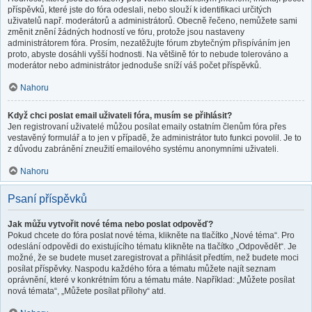
příspěvků, které jste do fóra odeslali, nebo slouží k identifikaci určitých
uživatelů např. moderátorů a administrátorů. Obecně řečeno, nemůžete sami
změnit znění žádných hodností ve fóru, protože jsou nastaveny
administrátorem fóra. Prosím, nezatěžujte fórum zbytečným přispíváním jen
proto, abyste dosáhli vyšší hodnosti. Na většině fór to nebude tolerováno a
moderátor nebo administrátor jednoduše sníží váš počet příspěvků.
Nahoru
Když chci poslat email uživateli fóra, musím se přihlásit?
Jen registrovaní uživatelé můžou posílat emaily ostatním členům fóra přes
vestavěný formulář a to jen v případě, že administrátor tuto funkci povolil. Je to
z důvodu zabránění zneužití emailového systému anonymními uživateli.
Nahoru
Psaní příspěvků
Jak můžu vytvořit nové téma nebo poslat odpověď?
Pokud chcete do fóra poslat nové téma, klikněte na tlačítko „Nové téma“. Pro
odeslání odpovědi do existujícího tématu klikněte na tlačítko „Odpovědět“. Je
možné, že se budete muset zaregistrovat a přihlásit předtím, než budete moci
posílat příspěvky. Naspodu každého fóra a tématu můžete najít seznam
oprávnění, které v konkrétním fóru a tématu máte. Například: „Můžete posílat
nová témata“, „Můžete posílat přílohy“ atd.