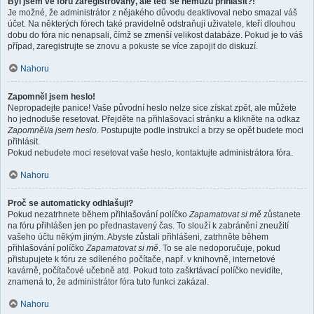
Byl jsem ve fóru zaregistrovaný, ale teď se nemůžu přihlásit?!
Je možné, že administrátor z nějakého důvodu deaktivoval nebo smazal váš
účet. Na některých fórech také pravidelně odstraňují uživatele, kteří dlouhou
dobu do fóra nic nenapsali, čímž se zmenší velikost databáze. Pokud je to váš
případ, zaregistrujte se znovu a pokuste se více zapojit do diskuzí.
Nahoru
Zapomněl jsem heslo!
Nepropadejte panice! Vaše původní heslo nelze sice získat zpět, ale můžete
ho jednoduše resetovat. Přejděte na přihlašovací stránku a klikněte na odkaz
Zapomněl/a jsem heslo
. Postupujte podle instrukcí a brzy se opět budete moci
přihlásit.
Pokud nebudete moci resetovat vaše heslo, kontaktujte administrátora fóra.
Nahoru
Proč se automaticky odhlašuji?
Pokud nezatrhnete během přihlašování políčko
Zapamatovat si mě
zůstanete
na fóru přihlášen jen po přednastavený čas. To slouží k zabránění zneužití
vašeho účtu někým jiným. Abyste zůstali přihlášeni, zatrhněte během
přihlašování políčko
Zapamatovat si mě
. To se ale nedoporučuje, pokud
přistupujete k fóru ze sdíleného počítače, např. v knihovně, internetové
kavárně, počítačové učebně atd. Pokud toto zaškrtávací políčko nevidíte,
znamená to, že administrátor fóra tuto funkci zakázal.
Nahoru