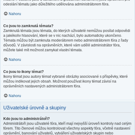
odeslání tématu jako důležitého udělována administrátorem fóra.
Nahoru
Co jsou to zamknutá témata?
Zamknutá témata jsou témata, do kterých uživatelé nemůžou posílat odpovědi
a jakékoliv hlasování, které se v nic nachází, bylo automaticky ukončeno.
Témata můžou být zamknuta moderátorem nebo administrátorem fóra z řady
důvodů. V závislosti na oprávněních, které vám udělil administrátor fóra,
můžete také mít možnost zamykat vlastní témata.
Nahoru
Co jsou to ikony témat?
Ikony témat jsou autory témat vybrané obrázky asociované s příspěvky, které
můžou indikovat jejich obsah. Možnost používat ikony témat závisí na
oprávněních nastavených administrátorem fóra.
Nahoru
Uživatelské úrovně a skupiny
Kdo jsou to administrátoři?
Administrátoři jsou uživatelé fóra, kteří mají nejvyšší úroveň kontroly nad celým
fórem. Tito členové můžou kontrolovat všechny aspekty fóra, včetně nastavení
oprávnění, banování uživatelů, vytváření uživatelských skupin nebo