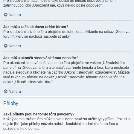
Pro sledování tématu můžete také poslat do tématu odpověď a přitom
zatrhnout políčko „Upozornit mě, když někdo pošle odpověď“.
Nahoru
Jak můžu začít sledovat určité fórum?
Pro sledování určitého fóra přejděte do toho fóra a klikněte na odkaz „Sledovat
fórum“, který se nachází naspodu stránky.
Nahoru
Jak můžu ukončit sledování témat nebo fór?
Pro ukončení sledování tématu nebo fóra přejděte ve vašem „Uživatelském
panelu“ na „Sledovaná fóra a témata“, zatrhněte témata a fóra, která nechcete
nadále sledovat a klikněte na tlačítko „Ukončit sledování označených“. Můžete
také kliknout v tématu na odkaz „Ukončit sledování tématu“ nebo ve fóru na
odkaz „Ukončit sledování fóra“.
Nahoru
Přílohy
Jaké přílohy jsou na tomto fóru povoleny?
Každý administrátor fóra může povolit nebo zakázat určité typy příloh. Pokud si
nejste jisti, jaké přílohy můžete nahrát, kontaktujte administrátora fóra a
požádejte ho o pomoc.