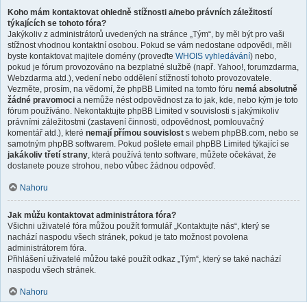
Koho mám kontaktovat ohledně stížnosti a/nebo právních záležitostí
týkajících se tohoto fóra?
Jakýkoliv z administrátorů uvedených na stránce „Tým“, by měl být pro vaši
stížnost vhodnou kontaktní osobou. Pokud se vám nedostane odpovědi, měli
byste kontaktovat majitele domény (proveďte
WHOIS vyhledávání
) nebo,
pokud je fórum provozováno na bezplatné službě (např. Yahoo!, forumzdarma,
Webzdarma atd.), vedení nebo oddělení stížností tohoto provozovatele.
Vezměte, prosím, na vědomí, že phpBB Limited na tomto fóru
nemá absolutně
žádné pravomoci
a nemůže nést odpovědnost za to jak, kde, nebo kým je toto
fórum používáno. Nekontaktujte phpBB Limited v souvislosti s jakýmikoliv
právními záležitostmi (zastavení činnosti, odpovědnost, pomlouvačný
komentář atd.), které
nemají přímou souvislost
s webem phpBB.com, nebo se
samotným phpBB softwarem. Pokud pošlete email phpBB Limited týkající se
jakákoliv třetí strany
, která používá tento software, můžete očekávat, že
dostanete pouze strohou, nebo vůbec žádnou odpověď.
Nahoru
Jak můžu kontaktovat administrátora fóra?
Všichni uživatelé fóra můžou použít formulář „Kontaktujte nás“, který se
nachází naspodu všech stránek, pokud je tato možnost povolena
administrátorem fóra.
Přihlášení uživatelé můžou také použít odkaz „Tým“, který se také nachází
naspodu všech stránek.
Nahoru