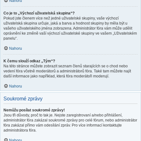
Nahoru
Co je to „Výchozí uživatelská skupina“?
Pokud jste členem více než jedné uživatelské skupiny, vaše výchozí
uživatelská skupina určuje, jaká a barva a hodnost skupiny by měla být u
vašeho uživatelského jména zobrazena. Administrátor fóra vám může udělit
oprávnění ke změně vaší výchozí uživatelské skupiny ve vašem „Uživatelském
panelu“.
Nahoru
K čemu slouží odkaz „Tým“?
Na této stránce můžete zobrazit seznam členů starajících se o chod nebo
vedení fóra včetně moderátorů a administrátorů fóra. Také tam můžete najít
další informace jako například, která fóra moderátoři moderují.
Nahoru
Soukromé zprávy
Nemůžu posílat soukromé zprávy!
Jsou tři důvody, proč to tak je. Nejste zaregistrovaní a/nebo přihlášení,
administrátor fóra zakázal soukromé zprávy pro celé fórum, nebo administrátor
fóra zakázal přímo vám odesílání zpráv. Pro více informací kontaktujte
administrátora fóra.
Nahoru