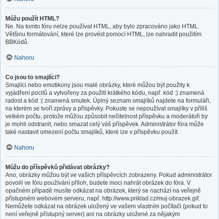
Můžu použít HTML?
Ne. Na tomto fóru nelze používat HTML, aby bylo zpracováno jako HTML.
Většinu formátování, které lze provést pomocí HTML, lze nahradit použitím
BBKódů.
Nahoru
Co jsou to smajlíci?
Smajlíci nebo emotikony jsou malé obrázky, které můžou být použity k
vyjádření pocitů a vytvořeny za použití krátkého kódu, např. kód :) znamená
radost a kód :( znamená smutek. Úplný seznam smajlíků najdete na formuláři,
na kterém se tvoří zprávy a příspěvky. Pokuste se nepoužívat smajlíky v příliš
velkém počtu, protože můžou způsobit nečitelnost příspěvku a moderátoři by
je mohli odstranit, nebo smazat celý váš příspěvek. Administrátor fóra může
také nastavit omezení počtu smajlíků, které lze v příspěvku použít.
Nahoru
Můžu do příspěvků přidávat obrázky?
Ano, obrázky můžou být ve vašich příspěvcích zobrazeny. Pokud administrátor
povolil ve fóru používání příloh, budete moci nahrát obrázek do fóra. V
opačném případě musíte odkázat na obrázek, který se nachází na veřejně
přístupném webovém serveru, např. http://www.priklad.cz/muj-obrazek.gif.
Nemůžete odkázat na obrázek uložený ve vašem vlastním počítači (pokud to
není veřejně přístupný server) ani na obrázky uložené za nějakým