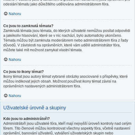
odeslání tématu jako důležitého udělována administrátorem fóra.
Nahoru
Co jsou to zamknutá témata?
Zamknutá témata jsou témata, do kterých uživatelé nemůžou posílat odpovědi
a jakékoliv hlasování, které se v nic nachází, bylo automaticky ukončeno.
Témata můžou být zamknuta moderátorem nebo administrátorem fóra z řady
důvodů. V závislosti na oprávněních, které vám udělil administrátor fóra,
můžete také mít možnost zamykat vlastní témata.
Nahoru
Co jsou to ikony témat?
Ikony témat jsou autory témat vybrané obrázky asociované s příspěvky, které
můžou indikovat jejich obsah. Možnost používat ikony témat závisí na
oprávněních nastavených administrátorem fóra.
Nahoru
Uživatelské úrovně a skupiny
Kdo jsou to administrátoři?
Administrátoři jsou uživatelé fóra, kteří mají nejvyšší úroveň kontroly nad celým
fórem. Tito členové můžou kontrolovat všechny aspekty fóra, včetně nastavení
oprávnění, banování uživatelů, vytváření uživatelských skupin nebo