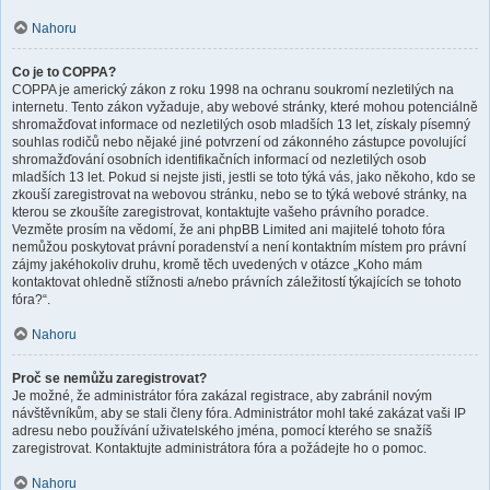
Nahoru
Co je to COPPA?
COPPA je americký zákon z roku 1998 na ochranu soukromí nezletilých na
internetu. Tento zákon vyžaduje, aby webové stránky, které mohou potenciálně
shromažďovat informace od nezletilých osob mladších 13 let, získaly písemný
souhlas rodičů nebo nějaké jiné potvrzení od zákonného zástupce povolující
shromažďování osobních identifikačních informací od nezletilých osob
mladších 13 let. Pokud si nejste jisti, jestli se toto týká vás, jako někoho, kdo se
zkouší zaregistrovat na webovou stránku, nebo se to týká webové stránky, na
kterou se zkoušíte zaregistrovat, kontaktujte vašeho právního poradce.
Vezměte prosím na vědomí, že ani phpBB Limited ani majitelé tohoto fóra
nemůžou poskytovat právní poradenství a není kontaktním místem pro právní
zájmy jakéhokoliv druhu, kromě těch uvedených v otázce „Koho mám
kontaktovat ohledně stížnosti a/nebo právních záležitostí týkajících se tohoto
fóra?“.
Nahoru
Proč se nemůžu zaregistrovat?
Je možné, že administrátor fóra zakázal registrace, aby zabránil novým
návštěvníkům, aby se stali členy fóra. Administrátor mohl také zakázat vaši IP
adresu nebo používání uživatelského jména, pomocí kterého se snažíš
zaregistrovat. Kontaktujte administrátora fóra a požádejte ho o pomoc.
Nahoru