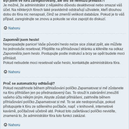
Byl jsem ve fóru zaregistrovaný, ale teď se nemůžu přihlásit?!
Je možné, že administrátor z nějakého důvodu deaktivoval nebo smazal váš
účet. Na některých fórech také pravidelně odstraňují uživatele, kteří dlouhou
dobu do fóra nic nenapsali, čímž se zmenší velikost databáze. Pokud je to váš
případ, zaregistrujte se znovu a pokuste se více zapojit do diskuzí.
Nahoru
Zapomněl jsem heslo!
Nepropadejte panice! Vaše původní heslo nelze sice získat zpět, ale můžete
ho jednoduše resetovat. Přejděte na přihlašovací stránku a klikněte na odkaz
Zapomněl/a jsem heslo
. Postupujte podle instrukcí a brzy se opět budete moci
přihlásit.
Pokud nebudete moci resetovat vaše heslo, kontaktujte administrátora fóra.
Nahoru
Proč se automaticky odhlašuji?
Pokud nezatrhnete během přihlašování políčko
Zapamatovat si mě
zůstanete
na fóru přihlášen jen po přednastavený čas. To slouží k zabránění zneužití
vašeho účtu někým jiným. Abyste zůstali přihlášeni, zatrhněte během
přihlašování políčko
Zapamatovat si mě
. To se ale nedoporučuje, pokud
přistupujete k fóru ze sdíleného počítače, např. v knihovně, internetové
kavárně, počítačové učebně atd. Pokud toto zaškrtávací políčko nevidíte,
znamená to, že administrátor fóra tuto funkci zakázal.
Nahoru