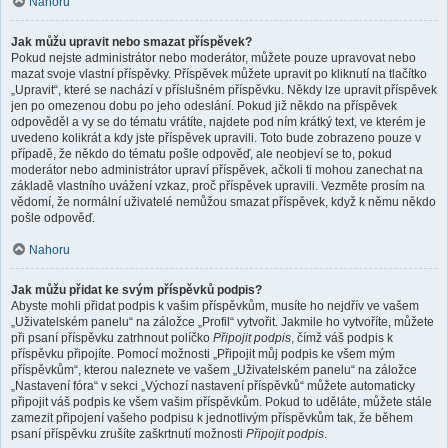
Nahoru
Jak můžu upravit nebo smazat příspěvek?
Pokud nejste administrátor nebo moderátor, můžete pouze upravovat nebo
mazat svoje vlastní příspěvky. Příspěvek můžete upravit po kliknutí na tlačítko
„Upravit“, které se nachází v příslušném příspěvku. Někdy lze upravit příspěvek
jen po omezenou dobu po jeho odeslání. Pokud již někdo na příspěvek
odpověděl a vy se do tématu vrátíte, najdete pod ním krátký text, ve kterém je
uvedeno kolikrát a kdy jste příspěvek upravili. Toto bude zobrazeno pouze v
případě, že někdo do tématu pošle odpověď, ale neobjeví se to, pokud
moderátor nebo administrátor upraví příspěvek, ačkoli ti mohou zanechat na
základě vlastního uvážení vzkaz, proč příspěvek upravili. Vezměte prosím na
vědomí, že normální uživatelé nemůžou smazat příspěvek, když k němu někdo
pošle odpověď.
Nahoru
Jak můžu přidat ke svým příspěvků podpis?
Abyste mohli přidat podpis k vašim příspěvkům, musíte ho nejdřív ve vašem
„Uživatelském panelu“ na záložce „Profil“ vytvořit. Jakmile ho vytvoříte, můžete
při psaní příspěvku zatrhnout políčko
Připojit podpis
, čímž váš podpis k
příspěvku připojíte. Pomocí možnosti „Připojit můj podpis ke všem mým
příspěvkům“, kterou naleznete ve vašem „Uživatelském panelu“ na záložce
„Nastavení fóra“ v sekci „Výchozí nastavení příspěvků“ můžete automaticky
připojit váš podpis ke všem vašim příspěvkům. Pokud to uděláte, můžete stále
zamezit připojení vašeho podpisu k jednotlivým příspěvkům tak, že během
psaní příspěvku zrušíte zaškrtnutí možnosti
Připojit podpis
.