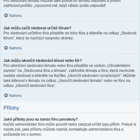
Pro sledování tématu můžete také poslat do tématu odpověď a přitom
zatrhnout políčko „Upozornit mě, když někdo pošle odpověď“.
Nahoru
Jak můžu začít sledovat určité fórum?
Pro sledování určitého fóra přejděte do toho fóra a klikněte na odkaz „Sledovat
fórum“, který se nachází naspodu stránky.
Nahoru
Jak můžu ukončit sledování témat nebo fór?
Pro ukončení sledování tématu nebo fóra přejděte ve vašem „Uživatelském
panelu“ na „Sledovaná fóra a témata“, zatrhněte témata a fóra, která nechcete
nadále sledovat a klikněte na tlačítko „Ukončit sledování označených“. Můžete
také kliknout v tématu na odkaz „Ukončit sledování tématu“ nebo ve fóru na
odkaz „Ukončit sledování fóra“.
Nahoru
Přílohy
Jaké přílohy jsou na tomto fóru povoleny?
Každý administrátor fóra může povolit nebo zakázat určité typy příloh. Pokud si
nejste jisti, jaké přílohy můžete nahrát, kontaktujte administrátora fóra a
požádejte ho o pomoc.