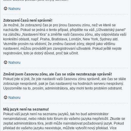
Nahoru
Zobrazení časů není správné!
Je možné, že zobrazený čas je pro jinou časovou zónu, než ve které se
nacházíte. Pokud se jedná o tento případ, přejděte na váš „Uživatelský panel“
na záložku „Nastavení fóra“ a změňte vaši časovou zónu, aby odpovídala vaší
konkrétní oblasti, např. Praha, Bratislava, Londýn, New York, Sydney atd.
Vezměte prosím na vědomí, že změnu časové zóny, stejně jako většinu
nastavení, můžou provádět jen zaregistrovaní uživatelé. Pokud ještě nejste
registrováni, toto je dobrý důvod, proč tak učinit.
Nahoru
Změnil jsem časovou zónu, ale čas se stále nezobrazuje správně!
Pokud jste si jisti, že jste nastavili vaši časovou zónu správně, ale čas se stále
zobrazuje nesprávně, pak je čas nastavený na hodinách serveru nesprávný.
Upozorněte na to, prosím, administrátora, aby mohl tento problém odstranit.
Nahoru
Můj jazyk není na seznamu!
Pokud váš jazyk není na seznamu jazyků, tak ho buď administrátor
nenainstaloval, nebo nikdo toto fórum do vašeho jazyka nepřeložil. Zkuste se
zeptat administrátora fóra, jestli může nainstalovat požadovaný jazyk. Pokud
překlad do vašeho jazyku neexistuje, můžete vytvořit nový překlad. Více