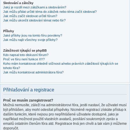
Sledování a záložky
Jaký je rozdíl mezi záložkami a sledováním?
Jak můžu přidat určité téma do záložek nebo téma začít sledovat?
Jak můžu začít sledovat určité fórum?
Jak můžu ukončit sledování témat nebo fór?
Přílohy
Jaké přílohy jsou na tomto fóru povoleny?
Jak můžu najít všechny svoje přílohy?
Záležitosti týkající se phpBB
Kdo napsal toto diskusní fórum?
Proč ve fóru není funkce XY?
Koho mám kontaktovat ohledně stížnosti a/nebo právních záležitostí týkajících se
tohoto fóra?
Jak můžu kontaktovat administrátora fóra?
Přihlašování a registrace
Proč se musím zaregistrovat?
Možná nemusíte, záleží na administrátorovi fóra, jestli nastaví, že uživatel musí
být přihlášen, aby mohl odesílat příspěvky. Nicméně registrací získáte přístup k
dalším funkcím, které nejsou pro nepřihlášené uživatele dostupné, jako je
například možnost použití vlastních avatarů, posílání soukromých zpráv a
emailů ostatním členům fóra atd. Registrace trvá jen chvíli a tak vám ji můžeme
doporučit.