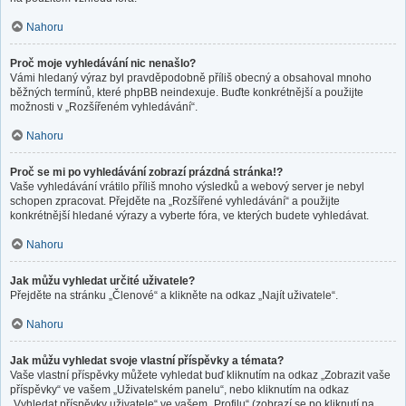
Nahoru
Proč moje vyhledávání nic nenašlo?
Vámi hledaný výraz byl pravděpodobně příliš obecný a obsahoval mnoho
běžných termínů, které phpBB neindexuje. Buďte konkrétnější a použijte
možnosti v „Rozšířeném vyhledávání“.
Nahoru
Proč se mi po vyhledávání zobrazí prázdná stránka!?
Vaše vyhledávání vrátilo příliš mnoho výsledků a webový server je nebyl
schopen zpracovat. Přejděte na „Rozšířené vyhledávání“ a použijte
konkrétnější hledané výrazy a vyberte fóra, ve kterých budete vyhledávat.
Nahoru
Jak můžu vyhledat určité uživatele?
Přejděte na stránku „Členové“ a klikněte na odkaz „Najít uživatele“.
Nahoru
Jak můžu vyhledat svoje vlastní příspěvky a témata?
Vaše vlastní příspěvky můžete vyhledat buď kliknutím na odkaz „Zobrazit vaše
příspěvky“ ve vašem „Uživatelském panelu“, nebo kliknutím na odkaz
„Vyhledat příspěvky uživatele“ ve vašem „Profilu“ (zobrazí se po kliknutí na