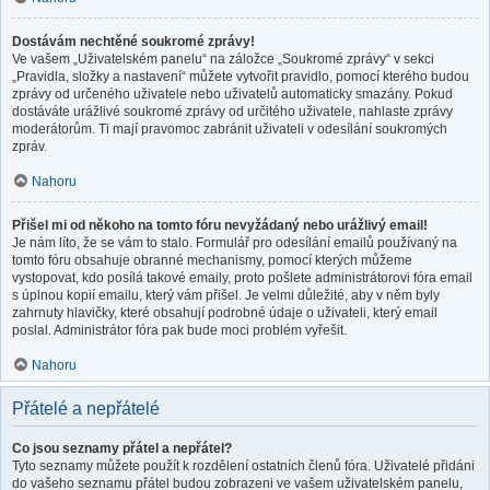
Dostávám nechtěné soukromé zprávy!
Ve vašem „Uživatelském panelu“ na záložce „Soukromé zprávy“ v sekci
„Pravidla, složky a nastavení“ můžete vytvořit pravidlo, pomocí kterého budou
zprávy od určeného uživatele nebo uživatelů automaticky smazány. Pokud
dostáváte urážlivé soukromé zprávy od určitého uživatele, nahlaste zprávy
moderátorům. Ti mají pravomoc zabránit uživateli v odesílání soukromých
zpráv.
Nahoru
Přišel mi od někoho na tomto fóru nevyžádaný nebo urážlivý email!
Je nám líto, že se vám to stalo. Formulář pro odesílání emailů používaný na
tomto fóru obsahuje obranné mechanismy, pomocí kterých můžeme
vystopovat, kdo posílá takové emaily, proto pošlete administrátorovi fóra email
s úplnou kopií emailu, který vám přišel. Je velmi důležité, aby v něm byly
zahrnuty hlavičky, které obsahují podrobné údaje o uživateli, který email
poslal. Administrátor fóra pak bude moci problém vyřešit.
Nahoru
Přátelé a nepřátelé
Co jsou seznamy přátel a nepřátel?
Tyto seznamy můžete použít k rozdělení ostatních členů fóra. Uživatelé přidáni
do vašeho seznamu přátel budou zobrazeni ve vašem uživatelském panelu,