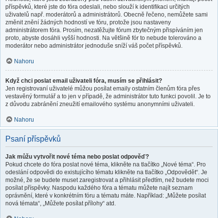
příspěvků, které jste do fóra odeslali, nebo slouží k identifikaci určitých
uživatelů např. moderátorů a administrátorů. Obecně řečeno, nemůžete sami
změnit znění žádných hodností ve fóru, protože jsou nastaveny
administrátorem fóra. Prosím, nezatěžujte fórum zbytečným přispíváním jen
proto, abyste dosáhli vyšší hodnosti. Na většině fór to nebude tolerováno a
moderátor nebo administrátor jednoduše sníží váš počet příspěvků.
Nahoru
Když chci poslat email uživateli fóra, musím se přihlásit?
Jen registrovaní uživatelé můžou posílat emaily ostatním členům fóra přes
vestavěný formulář a to jen v případě, že administrátor tuto funkci povolil. Je to
z důvodu zabránění zneužití emailového systému anonymními uživateli.
Nahoru
Psaní příspěvků
Jak můžu vytvořit nové téma nebo poslat odpověď?
Pokud chcete do fóra poslat nové téma, klikněte na tlačítko „Nové téma“. Pro
odeslání odpovědi do existujícího tématu klikněte na tlačítko „Odpovědět“. Je
možné, že se budete muset zaregistrovat a přihlásit předtím, než budete moci
posílat příspěvky. Naspodu každého fóra a tématu můžete najít seznam
oprávnění, které v konkrétním fóru a tématu máte. Například: „Můžete posílat
nová témata“, „Můžete posílat přílohy“ atd.