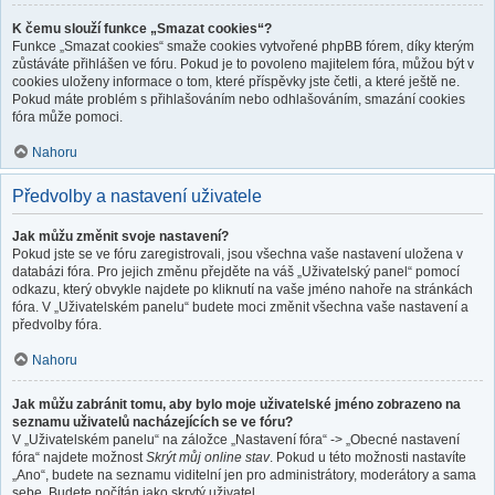
K čemu slouží funkce „Smazat cookies“?
Funkce „Smazat cookies“ smaže cookies vytvořené phpBB fórem, díky kterým
zůstáváte přihlášen ve fóru. Pokud je to povoleno majitelem fóra, můžou být v
cookies uloženy informace o tom, které příspěvky jste četli, a které ještě ne.
Pokud máte problém s přihlašováním nebo odhlašováním, smazání cookies
fóra může pomoci.
Nahoru
Předvolby a nastavení uživatele
Jak můžu změnit svoje nastavení?
Pokud jste se ve fóru zaregistrovali, jsou všechna vaše nastavení uložena v
databázi fóra. Pro jejich změnu přejděte na váš „Uživatelský panel“ pomocí
odkazu, který obvykle najdete po kliknutí na vaše jméno nahoře na stránkách
fóra. V „Uživatelském panelu“ budete moci změnit všechna vaše nastavení a
předvolby fóra.
Nahoru
Jak můžu zabránit tomu, aby bylo moje uživatelské jméno zobrazeno na
seznamu uživatelů nacházejících se ve fóru?
V „Uživatelském panelu“ na záložce „Nastavení fóra“ -> „Obecné nastavení
fóra“ najdete možnost
Skrýt můj online stav
. Pokud u této možnosti nastavíte
„Ano“, budete na seznamu viditelní jen pro administrátory, moderátory a sama
sebe. Budete počítán jako skrytý uživatel.