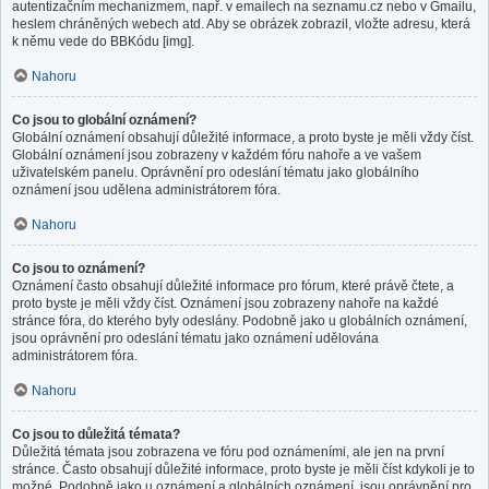
autentizačním mechanizmem, např. v emailech na seznamu.cz nebo v Gmailu,
heslem chráněných webech atd. Aby se obrázek zobrazil, vložte adresu, která
k němu vede do BBKódu [img].
Nahoru
Co jsou to globální oznámení?
Globální oznámení obsahují důležité informace, a proto byste je měli vždy číst.
Globální oznámení jsou zobrazeny v každém fóru nahoře a ve vašem
uživatelském panelu. Oprávnění pro odeslání tématu jako globálního
oznámení jsou udělena administrátorem fóra.
Nahoru
Co jsou to oznámení?
Oznámení často obsahují důležité informace pro fórum, které právě čtete, a
proto byste je měli vždy číst. Oznámení jsou zobrazeny nahoře na každé
stránce fóra, do kterého byly odeslány. Podobně jako u globálních oznámení,
jsou oprávnění pro odeslání tématu jako oznámení udělována
administrátorem fóra.
Nahoru
Co jsou to důležitá témata?
Důležitá témata jsou zobrazena ve fóru pod oznámeními, ale jen na první
stránce. Často obsahují důležité informace, proto byste je měli číst kdykoli je to
možné. Podobně jako u oznámení a globálních oznámení, jsou oprávnění pro