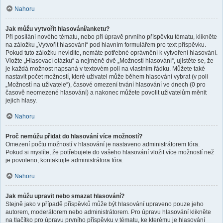
Nahoru
Jak můžu vytvořit hlasování/anketu?
Při posílání nového tématu, nebo při úpravě prvního příspěvku tématu, klikněte
na záložku „Vytvořit hlasování“ pod hlavním formulářem pro text příspěvku.
Pokud tuto záložku nevidíte, nemáte potřebné oprávnění k vytvoření hlasování.
Vložte „Hlasovací otázku“ a nejméně dvě „Možnosti hlasování“, ujistěte se, že
je každá možnost napsaná v textovém poli na vlastním řádku. Můžete také
nastavit počet možností, které uživatel může během hlasování vybrat (v poli
„Možností na uživatele“), časové omezení trvání hlasování ve dnech (0 pro
časově neomezené hlasování) a nakonec můžete povolit uživatelům měnit
jejich hlasy.
Nahoru
Proč nemůžu přidat do hlasování více možností?
Omezení počtu možností v hlasování je nastaveno administrátorem fóra.
Pokud si myslíte, že potřebujete do vašeho hlasování vložit více možností než
je povoleno, kontaktujte administrátora fóra.
Nahoru
Jak můžu upravit nebo smazat hlasování?
Stejně jako v případě příspěvků může být hlasování upraveno pouze jeho
autorem, moderátorem nebo administrátorem. Pro úpravu hlasování klikněte
na tlačítko pro úpravu prvního příspěvku v tématu, ke kterému je hlasování