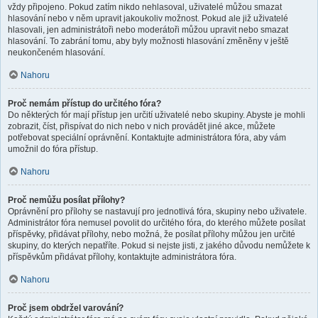
vždy připojeno. Pokud zatím nikdo nehlasoval, uživatelé můžou smazat
hlasování nebo v něm upravit jakoukoliv možnost. Pokud ale již uživatelé
hlasovali, jen administrátoři nebo moderátoři můžou upravit nebo smazat
hlasování. To zabrání tomu, aby byly možnosti hlasování změněny v ještě
neukončeném hlasování.
Nahoru
Proč nemám přístup do určitého fóra?
Do některých fór mají přístup jen určití uživatelé nebo skupiny. Abyste je mohli
zobrazit, číst, přispívat do nich nebo v nich provádět jiné akce, můžete
potřebovat speciální oprávnění. Kontaktujte administrátora fóra, aby vám
umožnil do fóra přístup.
Nahoru
Proč nemůžu posílat přílohy?
Oprávnění pro přílohy se nastavují pro jednotlivá fóra, skupiny nebo uživatele.
Administrátor fóra nemusel povolit do určitého fóra, do kterého můžete posílat
příspěvky, přidávat přílohy, nebo možná, že posílat přílohy můžou jen určité
skupiny, do kterých nepatříte. Pokud si nejste jisti, z jakého důvodu nemůžete k
příspěvkům přidávat přílohy, kontaktujte administrátora fóra.
Nahoru
Proč jsem obdržel varování?