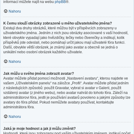
informací můžete najít na webu
phpBB
®.
Nahoru
K čemu slouží obrázky zobrazené u mého uživatelského jména?
Existují dva druhy obrázků, které můžou být v příspěvcích zobrazeny u
uživatelského jména. Jedním z nich jsou obrázky asociované s vaší hodností,
které obvykle vypadají jako hvězdičky, tečky nebo čtverečky a indikují, kolik
příspěvků jste odeslali, nebo pomáhají určit jakou mají uživatelé fóra funkci.
Další, obvykle větší obrázek, je známý jako avatar a obecně se jedná o
unikátní nebo osobní obrázek každého uživatele.
Nahoru
Jak můžu u svého jména zobrazit avatar?
Avatar můžete přidat pomocí možnosti „Nastavení avataru“, kterou najdete ve
vašem „Uživatelském panelu“ na záložce „Profil“. Avatar můžete přidat jedním
z následujících způsobů: použít Gravatar, vybrat si avatar v Galerii, použít
vzdálený avatar (z jiného webu), nebo avatar nahrát do tohoto fóra. Záleží na
administrátorovi fóra, jestli je používání avatarů povoleno a jakými způsoby lze
avatary do fóra přidat. Pokud nemůžete avatary používat, kontaktujte
administrátora fóra.
Nahoru
Jaká je moje hodnost a jak ji můžu změnit?
Hodnosti, které jsou zobrazeny pod vaším uživatelským jménem, indikují počet