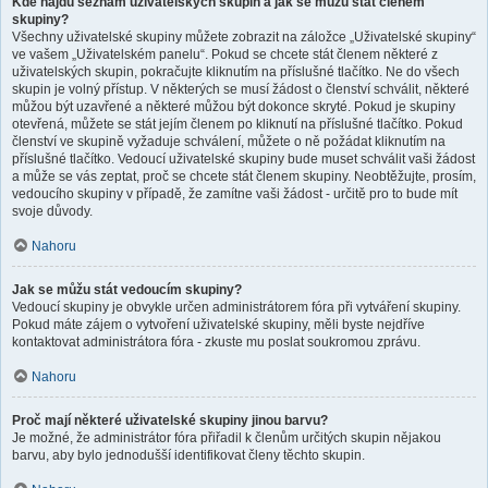
Kde najdu seznam uživatelských skupin a jak se můžu stát členem
skupiny?
Všechny uživatelské skupiny můžete zobrazit na záložce „Uživatelské skupiny“
ve vašem „Uživatelském panelu“. Pokud se chcete stát členem některé z
uživatelských skupin, pokračujte kliknutím na příslušné tlačítko. Ne do všech
skupin je volný přístup. V některých se musí žádost o členství schválit, některé
můžou být uzavřené a některé můžou být dokonce skryté. Pokud je skupiny
otevřená, můžete se stát jejím členem po kliknutí na příslušné tlačítko. Pokud
členství ve skupině vyžaduje schválení, můžete o ně požádat kliknutím na
příslušné tlačítko. Vedoucí uživatelské skupiny bude muset schválit vaši žádost
a může se vás zeptat, proč se chcete stát členem skupiny. Neobtěžujte, prosím,
vedoucího skupiny v případě, že zamítne vaši žádost - určitě pro to bude mít
svoje důvody.
Nahoru
Jak se můžu stát vedoucím skupiny?
Vedoucí skupiny je obvykle určen administrátorem fóra při vytváření skupiny.
Pokud máte zájem o vytvoření uživatelské skupiny, měli byste nejdříve
kontaktovat administrátora fóra - zkuste mu poslat soukromou zprávu.
Nahoru
Proč mají některé uživatelské skupiny jinou barvu?
Je možné, že administrátor fóra přiřadil k členům určitých skupin nějakou
barvu, aby bylo jednodušší identifikovat členy těchto skupin.