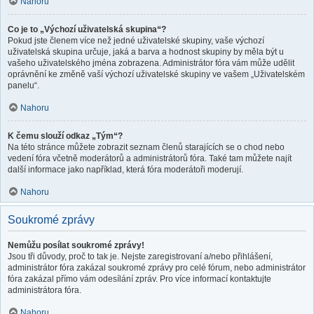
Nahoru
Co je to „Výchozí uživatelská skupina“?
Pokud jste členem více než jedné uživatelské skupiny, vaše výchozí
uživatelská skupina určuje, jaká a barva a hodnost skupiny by měla být u
vašeho uživatelského jména zobrazena. Administrátor fóra vám může udělit
oprávnění ke změně vaší výchozí uživatelské skupiny ve vašem „Uživatelském
panelu“.
Nahoru
K čemu slouží odkaz „Tým“?
Na této stránce můžete zobrazit seznam členů starajících se o chod nebo
vedení fóra včetně moderátorů a administrátorů fóra. Také tam můžete najít
další informace jako například, která fóra moderátoři moderují.
Nahoru
Soukromé zprávy
Nemůžu posílat soukromé zprávy!
Jsou tři důvody, proč to tak je. Nejste zaregistrovaní a/nebo přihlášení,
administrátor fóra zakázal soukromé zprávy pro celé fórum, nebo administrátor
fóra zakázal přímo vám odesílání zpráv. Pro více informací kontaktujte
administrátora fóra.
Nahoru