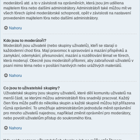
moderátorů atd. a to v závislosti na oprávněních, která jsou jim udělena
majitelem fóra nebo dalšími administrátory. Administrátoři také můžou mít ve
všech fórech úplné moderátorské schopnosti, opět v závislosti na nastavení
provedeném majitelem fóra nebo dalšími administrátory.
Nahoru
Kdo jsou to moderátoři?
Moderátoři jsou uživatelé (nebo skupiny uživatelů), kteří se starají o
každodenní chod fóra. Mají pravomoc k upravování a mazání příspěvků a
zamykání, odemykání, přesunování, mazání a rozdělování témat ve fórech,
která moderují. Obecně jsou moderátoři přítomni, aby zabraňovali uživatelů v
psaní mimo téma nebo v posílání hanlivých nebo urážlivých materiálů.
Nahoru
Co jsou to uživatelské skupiny?
Uživatelské skupiny jsou skupiny uživatelů, které dělí komunitu uživatelů na
menší části, se kterými můžou administrátoři fóra snadněji pracovat. Každý
člen fóra může patřit do několika skupin a každé skupině můžou být přiřazena
různá oprávnění. To umožňuje administrátorům jednoduše měnit oprávnění
pro mnoho uživatelů najednou, například změnit oprávnění pro moderátory,
nebo povolit uživatelům přístup do soukromého fóra.
Nahoru