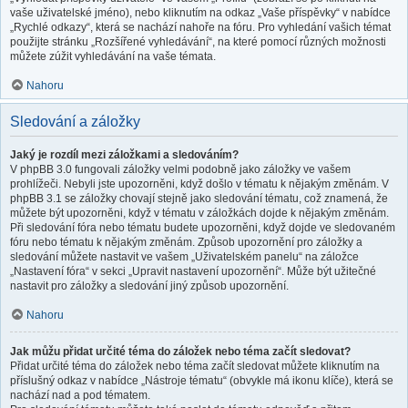
vaše uživatelské jméno), nebo kliknutím na odkaz „Vaše příspěvky“ v nabídce
„Rychlé odkazy“, která se nachází nahoře na fóru. Pro vyhledání vašich témat
použijte stránku „Rozšířené vyhledávání“, na které pomocí různých možnosti
můžete zúžit vyhledávání na vaše témata.
Nahoru
Sledování a záložky
Jaký je rozdíl mezi záložkami a sledováním?
V phpBB 3.0 fungovali záložky velmi podobně jako záložky ve vašem
prohlížeči. Nebyli jste upozorněni, když došlo v tématu k nějakým změnám. V
phpBB 3.1 se záložky chovají stejně jako sledování tématu, což znamená, že
můžete být upozorněni, když v tématu v záložkách dojde k nějakým změnám.
Při sledování fóra nebo tématu budete upozorněni, když dojde ve sledovaném
fóru nebo tématu k nějakým změnám. Způsob upozornění pro záložky a
sledování můžete nastavit ve vašem „Uživatelském panelu“ na záložce
„Nastavení fóra“ v sekci „Upravit nastavení upozornění“. Může být užitečné
nastavit pro záložky a sledování jiný způsob upozornění.
Nahoru
Jak můžu přidat určité téma do záložek nebo téma začít sledovat?
Přidat určité téma do záložek nebo téma začít sledovat můžete kliknutím na
příslušný odkaz v nabídce „Nástroje tématu“ (obvykle má ikonu klíče), která se
nachází nad a pod tématem.