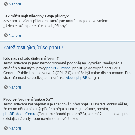
Nahoru
Jak můžu najít všechny svoje přílohy?
Seznam se všemi přílohami, které jste nahráli, najdete ve vašem
„Uživatelském panelu“ v sekci „Přílohy“.
Nahoru
Záležitosti týkající se phpBB
Kdo napsal toto diskusní fórum?
Tento software (v jeho nemodifikované podobě) byl vytvořen, zveřejněn a
chráněn autorskými právy
phpBB Limited
. phpBB je dostupné pod GNU
General Public License verze 2 (GPL-2.0) a může být volně distribuováno. Pro
více informací se podívejte na stránku
About phpBB
(angl.).
Nahoru
Proč ve fóru není funkce XY?
Tento software byl napsán a je licencován přes phpBB Limited. Pokud věříte,
že by do něho měla být přidána nějaká funkce, navštivte, prosím,
phpBB Ideas Centre
(Centrum nápadů pro phpBB), kde můžete hlasovat pro
existující nápady nebo navrhnout nové funkce.
Nahoru