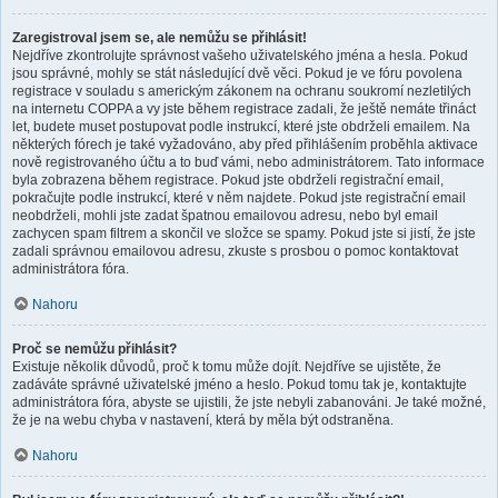
Zaregistroval jsem se, ale nemůžu se přihlásit!
Nejdříve zkontrolujte správnost vašeho uživatelského jména a hesla. Pokud
jsou správné, mohly se stát následující dvě věci. Pokud je ve fóru povolena
registrace v souladu s americkým zákonem na ochranu soukromí nezletilých
na internetu COPPA a vy jste během registrace zadali, že ještě nemáte třináct
let, budete muset postupovat podle instrukcí, které jste obdrželi emailem. Na
některých fórech je také vyžadováno, aby před přihlášením proběhla aktivace
nově registrovaného účtu a to buď vámi, nebo administrátorem. Tato informace
byla zobrazena během registrace. Pokud jste obdrželi registrační email,
pokračujte podle instrukcí, které v něm najdete. Pokud jste registrační email
neobdrželi, mohli jste zadat špatnou emailovou adresu, nebo byl email
zachycen spam filtrem a skončil ve složce se spamy. Pokud jste si jistí, že jste
zadali správnou emailovou adresu, zkuste s prosbou o pomoc kontaktovat
administrátora fóra.
Nahoru
Proč se nemůžu přihlásit?
Existuje několik důvodů, proč k tomu může dojít. Nejdříve se ujistěte, že
zadáváte správné uživatelské jméno a heslo. Pokud tomu tak je, kontaktujte
administrátora fóra, abyste se ujistili, že jste nebyli zabanováni. Je také možné,
že je na webu chyba v nastavení, která by měla být odstraněna.
Nahoru