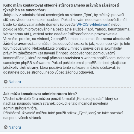
Koho mám kontaktovat ohledně stížnosti a/nebo právních záležitostí
týkajících se tohoto fóra?
Jakýkoliv z administrátorů uvedených na stránce „Tým“, by měl být pro vaši
stížnost vhodnou kontaktní osobou. Pokud se vám nedostane odpovědi, měli
byste kontaktovat majitele domény (proveďte
WHOIS vyhledávání
) nebo,
pokud je fórum provozováno na bezplatné službě (např. Yahoo!, forumzdarma,
Webzdarma atd.), vedení nebo oddělení stížností tohoto provozovatele.
Vezměte, prosím, na vědomí, že phpBB Limited na tomto fóru
nemá absolutně
žádné pravomoci
a nemůže nést odpovědnost za to jak, kde, nebo kým je toto
fórum používáno. Nekontaktujte phpBB Limited v souvislosti s jakýmikoliv
právními záležitostmi (zastavení činnosti, odpovědnost, pomlouvačný
komentář atd.), které
nemají přímou souvislost
s webem phpBB.com, nebo se
samotným phpBB softwarem. Pokud pošlete email phpBB Limited týkající se
jakákoliv třetí strany
, která používá tento software, můžete očekávat, že
dostanete pouze strohou, nebo vůbec žádnou odpověď.
Nahoru
Jak můžu kontaktovat administrátora fóra?
Všichni uživatelé fóra můžou použít formulář „Kontaktujte nás“, který se
nachází naspodu všech stránek, pokud je tato možnost povolena
administrátorem fóra.
Přihlášení uživatelé můžou také použít odkaz „Tým“, který se také nachází
naspodu všech stránek.
Nahoru