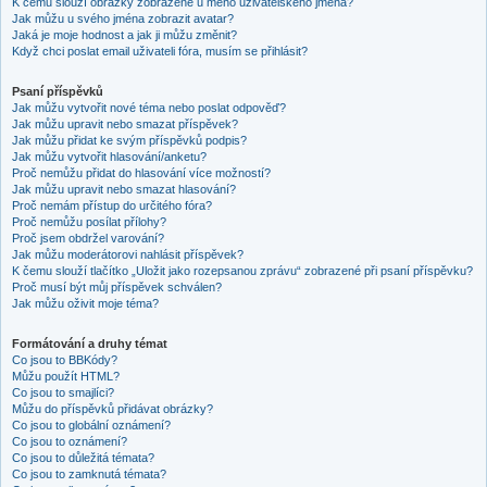
K čemu slouží obrázky zobrazené u mého uživatelského jména?
Jak můžu u svého jména zobrazit avatar?
Jaká je moje hodnost a jak ji můžu změnit?
Když chci poslat email uživateli fóra, musím se přihlásit?
Psaní příspěvků
Jak můžu vytvořit nové téma nebo poslat odpověď?
Jak můžu upravit nebo smazat příspěvek?
Jak můžu přidat ke svým příspěvků podpis?
Jak můžu vytvořit hlasování/anketu?
Proč nemůžu přidat do hlasování více možností?
Jak můžu upravit nebo smazat hlasování?
Proč nemám přístup do určitého fóra?
Proč nemůžu posílat přílohy?
Proč jsem obdržel varování?
Jak můžu moderátorovi nahlásit příspěvek?
K čemu slouží tlačítko „Uložit jako rozepsanou zprávu“ zobrazené při psaní příspěvku?
Proč musí být můj příspěvek schválen?
Jak můžu oživit moje téma?
Formátování a druhy témat
Co jsou to BBKódy?
Můžu použít HTML?
Co jsou to smajlíci?
Můžu do příspěvků přidávat obrázky?
Co jsou to globální oznámení?
Co jsou to oznámení?
Co jsou to důležitá témata?
Co jsou to zamknutá témata?