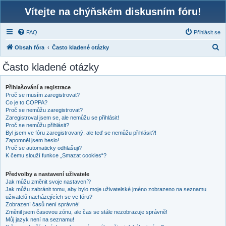
Vítejte na chýňském diskusním fóru!
FAQ
Přihlásit se
H
Obsah fóra
Často kladené otázky
l
Často kladené otázky
e
d
Přihlašování a registrace
Proč se musím zaregistrovat?
a
Co je to COPPA?
t
Proč se nemůžu zaregistrovat?
Zaregistroval jsem se, ale nemůžu se přihlásit!
Proč se nemůžu přihlásit?
Byl jsem ve fóru zaregistrovaný, ale teď se nemůžu přihlásit?!
Zapomněl jsem heslo!
Proč se automaticky odhlašuji?
K čemu slouží funkce „Smazat cookies“?
Předvolby a nastavení uživatele
Jak můžu změnit svoje nastavení?
Jak můžu zabránit tomu, aby bylo moje uživatelské jméno zobrazeno na seznamu
uživatelů nacházejících se ve fóru?
Zobrazení časů není správné!
Změnil jsem časovou zónu, ale čas se stále nezobrazuje správně!
Můj jazyk není na seznamu!