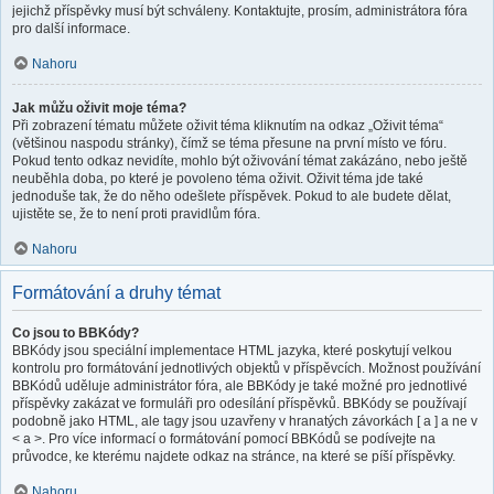
jejichž příspěvky musí být schváleny. Kontaktujte, prosím, administrátora fóra
pro další informace.
Nahoru
Jak můžu oživit moje téma?
Při zobrazení tématu můžete oživit téma kliknutím na odkaz „Oživit téma“
(většinou naspodu stránky), čímž se téma přesune na první místo ve fóru.
Pokud tento odkaz nevidíte, mohlo být oživování témat zakázáno, nebo ještě
neuběhla doba, po které je povoleno téma oživit. Oživit téma jde také
jednoduše tak, že do něho odešlete příspěvek. Pokud to ale budete dělat,
ujistěte se, že to není proti pravidlům fóra.
Nahoru
Formátování a druhy témat
Co jsou to BBKódy?
BBKódy jsou speciální implementace HTML jazyka, které poskytují velkou
kontrolu pro formátování jednotlivých objektů v příspěvcích. Možnost používání
BBKódů uděluje administrátor fóra, ale BBKódy je také možné pro jednotlivé
příspěvky zakázat ve formuláři pro odesílání příspěvků. BBKódy se používají
podobně jako HTML, ale tagy jsou uzavřeny v hranatých závorkách [ a ] a ne v
< a >. Pro více informací o formátování pomocí BBKódů se podívejte na
průvodce, ke kterému najdete odkaz na stránce, na které se píší příspěvky.
Nahoru