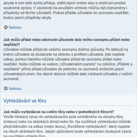
abyste k nim měli rychlý přístup, viděli jejich online stav a mohli jim posílat
soukromé zprávy. V závislosti na použitém vzhledu můžou být zvýrazněny i
příspěvky od těchto uživatelů. Pokud přidáte uživatele do seznamu nepřátel,
budou jejich příspěvky skryty.
Nahoru
Jak můžu přidat nebo odstranit uživatele do/z mého seznamu přátel nebo
nepřátel?
Uživatele můžete přidat do vašeho seznamu dvěma způsoby. Po kliknutí na
jméno uživatele se dostanete na stránku s profilem uživatele, kde najdete
odkaz, pomocí kterého můžete uživatele přidat do seznamu přátel nebo
nepřátel. Nebo můžete ve vašem „Uživatelském panelu“ na záložce „Přátelé a
nepřátelé“ přímo přidat uživatele do jednoho ze seznamů vložením jejich
uživatelských jmen. Na stejné stránce můžete také odstranit uživatele z vašich
seznamů.
Nahoru
Vyhledávání ve fóru
Jak můžu vyhledávat na celém fóru nebo v jednotlivých fórech?
Vložte hledaný výraz do vyhledávacího pole umístěného na obsahu fóra
(indexu) nebo na stránkách témat nebo fór. Na rozšířené vyhledávání můžete
přejít kliknutím na odkaz (nebo ikonu) „Rozšířené vyhledávání“, který najdete
na všech stránkách fóra. Jakým způsobem bude vyhledávání dostupné závisí
na použitém vzhledu fóra.