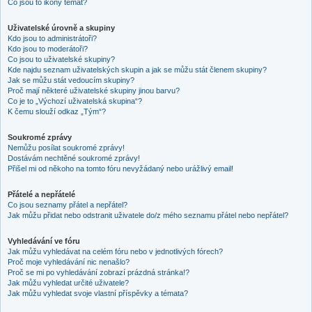
Co jsou to ikony témat?
Uživatelské úrovně a skupiny
Kdo jsou to administrátoři?
Kdo jsou to moderátoři?
Co jsou to uživatelské skupiny?
Kde najdu seznam uživatelských skupin a jak se můžu stát členem skupiny?
Jak se můžu stát vedoucím skupiny?
Proč mají některé uživatelské skupiny jinou barvu?
Co je to „Výchozí uživatelská skupina“?
K čemu slouží odkaz „Tým“?
Soukromé zprávy
Nemůžu posílat soukromé zprávy!
Dostávám nechtěné soukromé zprávy!
Přišel mi od někoho na tomto fóru nevyžádaný nebo urážlivý email!
Přátelé a nepřátelé
Co jsou seznamy přátel a nepřátel?
Jak můžu přidat nebo odstranit uživatele do/z mého seznamu přátel nebo nepřátel?
Vyhledávání ve fóru
Jak můžu vyhledávat na celém fóru nebo v jednotlivých fórech?
Proč moje vyhledávání nic nenašlo?
Proč se mi po vyhledávání zobrazí prázdná stránka!?
Jak můžu vyhledat určité uživatele?
Jak můžu vyhledat svoje vlastní příspěvky a témata?