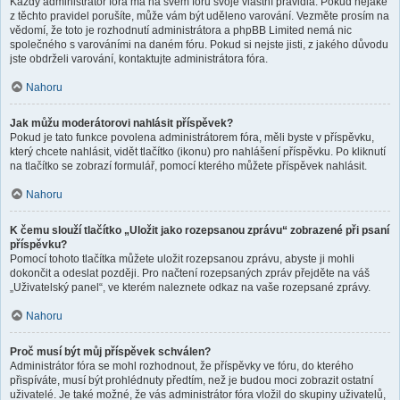
Každý administrátor fóra má na svém fóru svoje vlastní pravidla. Pokud nějaké
z těchto pravidel porušíte, může vám být uděleno varování. Vezměte prosím na
vědomí, že toto je rozhodnutí administrátora a phpBB Limited nemá nic
společného s varováními na daném fóru. Pokud si nejste jisti, z jakého důvodu
jste obdrželi varování, kontaktujte administrátora fóra.
Nahoru
Jak můžu moderátorovi nahlásit příspěvek?
Pokud je tato funkce povolena administrátorem fóra, měli byste v příspěvku,
který chcete nahlásit, vidět tlačítko (ikonu) pro nahlášení příspěvku. Po kliknutí
na tlačítko se zobrazí formulář, pomocí kterého můžete příspěvek nahlásit.
Nahoru
K čemu slouží tlačítko „Uložit jako rozepsanou zprávu“ zobrazené při psaní
příspěvku?
Pomocí tohoto tlačítka můžete uložit rozepsanou zprávu, abyste ji mohli
dokončit a odeslat později. Pro načtení rozepsaných zpráv přejděte na váš
„Uživatelský panel“, ve kterém naleznete odkaz na vaše rozepsané zprávy.
Nahoru
Proč musí být můj příspěvek schválen?
Administrátor fóra se mohl rozhodnout, že příspěvky ve fóru, do kterého
přispíváte, musí být prohlédnuty předtím, než je budou moci zobrazit ostatní
uživatelé. Je také možné, že vás administrátor fóra vložil do skupiny uživatelů,