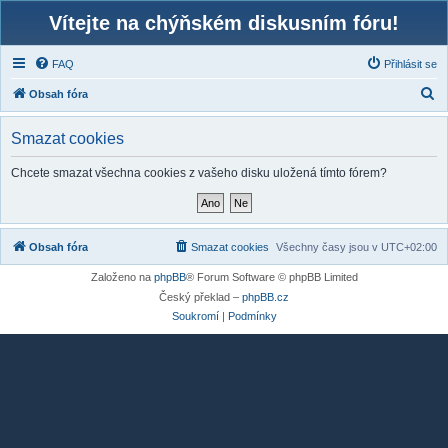
Vítejte na chýňském diskusním fóru!
FAQ
Přihlásit se
H
Obsah fóra
l
Smazat cookies
e
d
Chcete smazat všechna cookies z vašeho disku uložená tímto fórem?
a
t
Obsah fóra
Smazat cookies
Všechny časy jsou v
UTC+02:00
Založeno na
phpBB
® Forum Software © phpBB Limited
Český překlad –
phpBB.cz
Soukromí
|
Podmínky