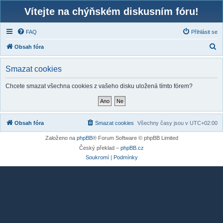
Vítejte na chýňském diskusním fóru!
FAQ
Přihlásit se
H
Obsah fóra
l
Smazat cookies
e
d
Chcete smazat všechna cookies z vašeho disku uložená tímto fórem?
a
t
Obsah fóra
Smazat cookies
Všechny časy jsou v
UTC+02:00
Založeno na
phpBB
® Forum Software © phpBB Limited
Český překlad –
phpBB.cz
Soukromí
|
Podmínky