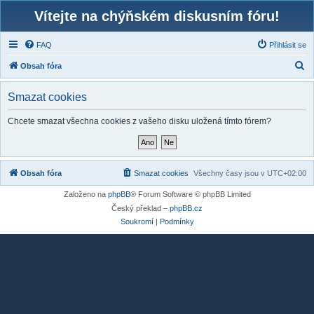
Vítejte na chýňském diskusním fóru!
FAQ
Přihlásit se
H
Obsah fóra
l
Smazat cookies
e
d
Chcete smazat všechna cookies z vašeho disku uložená tímto fórem?
a
t
Obsah fóra
Smazat cookies
Všechny časy jsou v
UTC+02:00
Založeno na
phpBB
® Forum Software © phpBB Limited
Český překlad –
phpBB.cz
Soukromí
|
Podmínky