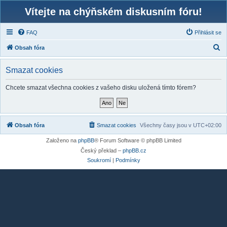
Vítejte na chýňském diskusním fóru!
FAQ
Přihlásit se
H
Obsah fóra
l
Smazat cookies
e
d
Chcete smazat všechna cookies z vašeho disku uložená tímto fórem?
a
t
Obsah fóra
Smazat cookies
Všechny časy jsou v
UTC+02:00
Založeno na
phpBB
® Forum Software © phpBB Limited
Český překlad –
phpBB.cz
Soukromí
|
Podmínky