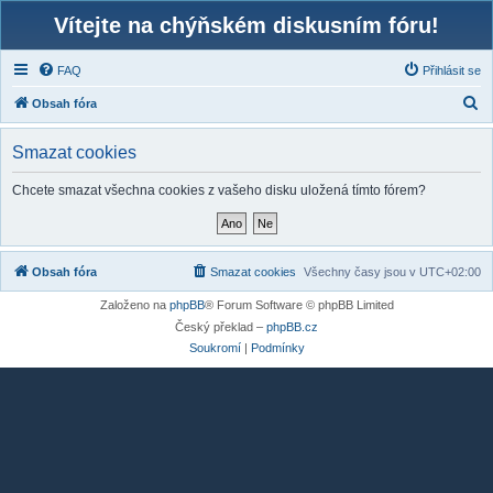
Vítejte na chýňském diskusním fóru!
FAQ
Přihlásit se
H
Obsah fóra
l
Smazat cookies
e
d
Chcete smazat všechna cookies z vašeho disku uložená tímto fórem?
a
t
Obsah fóra
Smazat cookies
Všechny časy jsou v
UTC+02:00
Založeno na
phpBB
® Forum Software © phpBB Limited
Český překlad –
phpBB.cz
Soukromí
|
Podmínky