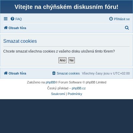
Vítejte na chýňském diskusním fóru!
FAQ
Přihlásit se
H
Obsah fóra
l
Smazat cookies
e
d
Chcete smazat všechna cookies z vašeho disku uložená tímto fórem?
a
t
Obsah fóra
Smazat cookies
Všechny časy jsou v
UTC+02:00
Založeno na
phpBB
® Forum Software © phpBB Limited
Český překlad –
phpBB.cz
Soukromí
|
Podmínky