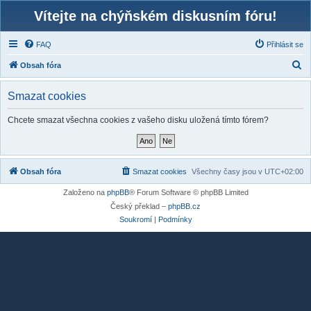
Vítejte na chýňském diskusním fóru!
FAQ
Přihlásit se
H
Obsah fóra
l
Smazat cookies
e
d
Chcete smazat všechna cookies z vašeho disku uložená tímto fórem?
a
t
Obsah fóra
Smazat cookies
Všechny časy jsou v
UTC+02:00
Založeno na
phpBB
® Forum Software © phpBB Limited
Český překlad –
phpBB.cz
Soukromí
|
Podmínky