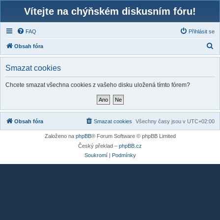
Vítejte na chýňském diskusním fóru!
FAQ
Přihlásit se
H
Obsah fóra
l
Smazat cookies
e
d
Chcete smazat všechna cookies z vašeho disku uložená tímto fórem?
a
t
Obsah fóra
Smazat cookies
Všechny časy jsou v
UTC+02:00
Založeno na
phpBB
® Forum Software © phpBB Limited
Český překlad –
phpBB.cz
Soukromí
|
Podmínky