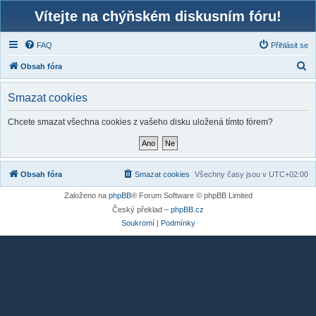
Vítejte na chýňském diskusním fóru!
FAQ
Přihlásit se
H
Obsah fóra
l
Smazat cookies
e
d
Chcete smazat všechna cookies z vašeho disku uložená tímto fórem?
a
t
Obsah fóra
Smazat cookies
Všechny časy jsou v
UTC+02:00
Založeno na
phpBB
® Forum Software © phpBB Limited
Český překlad –
phpBB.cz
Soukromí
|
Podmínky