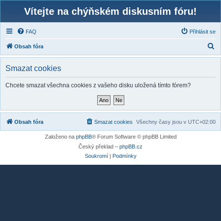
Vítejte na chýňském diskusním fóru!
FAQ
Přihlásit se
H
Obsah fóra
l
Smazat cookies
e
d
Chcete smazat všechna cookies z vašeho disku uložená tímto fórem?
a
t
Obsah fóra
Smazat cookies
Všechny časy jsou v
UTC+02:00
Založeno na
phpBB
® Forum Software © phpBB Limited
Český překlad –
phpBB.cz
Soukromí
|
Podmínky