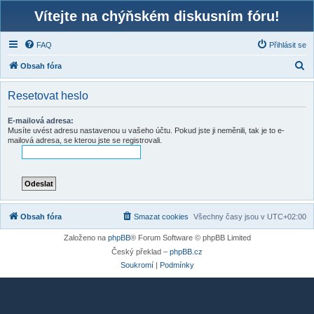
Vítejte na chýňském diskusním fóru!
FAQ
Přihlásit se
H
Obsah fóra
l
Resetovat heslo
e
d
E-mailová adresa:
Musíte uvést adresu nastavenou u vašeho účtu. Pokud jste ji neměnili, tak je to e-
a
mailová adresa, se kterou jste se registrovali.
t
Obsah fóra
Smazat cookies
Všechny časy jsou v
UTC+02:00
Založeno na
phpBB
® Forum Software © phpBB Limited
Český překlad –
phpBB.cz
Soukromí
|
Podmínky