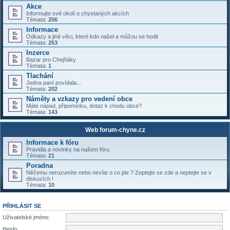
Akce
Informujte své okolí o chystaných akcích
Témata:
256
Informace
Odkazy a jiné věci, které kdo našel a můžou se hodit
Témata:
253
Inzerce
Bazar pro Chejňáky
Témata:
1
Tlachání
Jedna paní povídala...
Témata:
202
Náměty a vzkazy pro vedení obce
Máte nápad, připomínku, dotaz k chodu obce?
Témata:
143
Web forum-chyne.cz
Informace k fóru
Pravidla a novinky na našem fóru
Témata:
21
Poradna
Něčemu nerozumíte nebo nevíte o co jde ? Zeptejte se zde a neptejte se v
diskuzích !
Témata:
10
PŘIHLÁSIT SE
Uživatelské jméno:
Heslo: