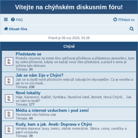
Vítejte na chýňském diskusním fóru!
FAQ
Přihlásit se
H
Obsah fóra
l
Právě je 09 srp 2026, 03:28
e
Chýně
d
Představte se
Protože chceme na tomto fóru udržovat přívětivou a přátelskou atmosféru, bylo
a
by velmi přínosné, kdyby se každý nový člen představil, a právě k tomu je
určena tato diskuse.
t
Témata:
34
Jak se nám žije v Chýni?
Jak se tu bydlí nově příchozím nebo již stávajícím obyvatelům. Co je nového a
jak to ve vsi chodí...
Témata:
236
Nové lokality
Háje, Kamenice, Kaliště, Vyhlídka, Slunečné údolí, Bemett, Nová Chýně... Jak
se nám tu bydli?
Témata:
177
Média a internet vzduchem i pod zemí
Technické věci řešíme zde
Témata:
44
Kudy, kam a jak. Aneb: Doprava v Chýni
Veřejná doprava: busy, metro, vláček motoráček. Silnice, cesty, cestičky a
jejich výstavba
Témata:
39