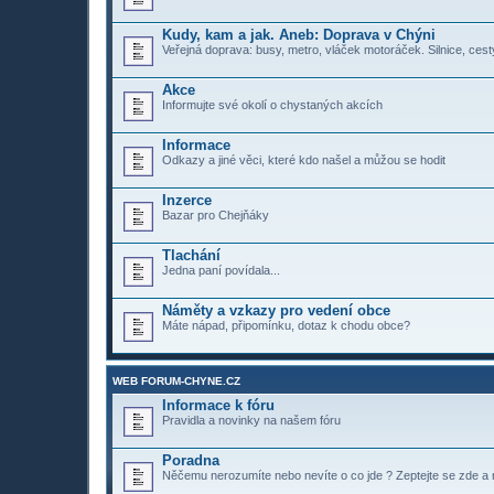
Kudy, kam a jak. Aneb: Doprava v Chýni
Veřejná doprava: busy, metro, vláček motoráček. Silnice, cesty
Akce
Informujte své okolí o chystaných akcích
Informace
Odkazy a jiné věci, které kdo našel a můžou se hodit
Inzerce
Bazar pro Chejňáky
Tlachání
Jedna paní povídala...
Náměty a vzkazy pro vedení obce
Máte nápad, připomínku, dotaz k chodu obce?
WEB FORUM-CHYNE.CZ
Informace k fóru
Pravidla a novinky na našem fóru
Poradna
Něčemu nerozumíte nebo nevíte o co jde ? Zeptejte se zde a n