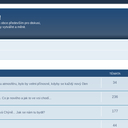
!
 obce především pro diskusi,
y vytvářet a měnit.
TÉMATA
34
ou atmosféru, bylo by velmi přínosné, kdyby se každý nový člen
236
 Co je nového a jak to ve vsi chodí...
177
vá Chýně... Jak se nám tu bydli?
44