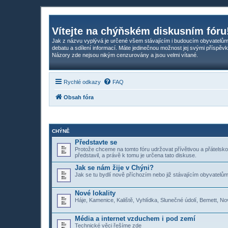
Vítejte na chýňském diskusním fóru
Jak z názvu vyplývá je určené všem stávajícím i budoucím obyvatelům
debatu a sdílení informací. Máte jedinečnou možnost jej svými příspěvk
Názory zde nejsou nikým cenzurovány a jsou velmi vítané.
Rychlé odkazy
FAQ
Obsah fóra
CHÝNĚ
Představte se
Protože chceme na tomto fóru udržovat přívětivou a přátelsk
představil, a právě k tomu je určena tato diskuse.
Jak se nám žije v Chýni?
Jak se tu bydlí nově příchozím nebo již stávajícím obyvatelům.
Nové lokality
Háje, Kamenice, Kaliště, Vyhlídka, Slunečné údolí, Bemett, No
Média a internet vzduchem i pod zemí
Technické věci řešíme zde