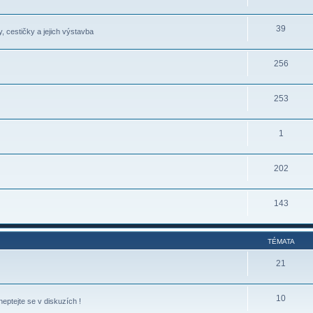
39
, cestičky a jejich výstavba
256
253
1
202
143
TÉMATA
21
10
eptejte se v diskuzích !