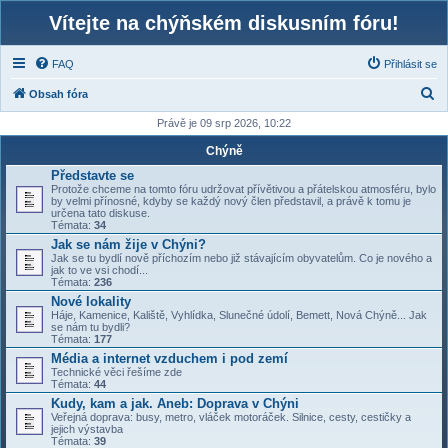
Vítejte na chýňském diskusním fóru!
FAQ
Přihlásit se
H
Obsah fóra
l
Právě je 09 srp 2026, 10:22
e
Chýně
d
Představte se
Protože chceme na tomto fóru udržovat přívětivou a přátelskou atmosféru, bylo
a
by velmi přínosné, kdyby se každý nový člen představil, a právě k tomu je
určena tato diskuse.
t
Témata:
34
Jak se nám žije v Chýni?
Jak se tu bydlí nově příchozím nebo již stávajícím obyvatelům. Co je nového a
jak to ve vsi chodí...
Témata:
236
Nové lokality
Háje, Kamenice, Kaliště, Vyhlídka, Slunečné údolí, Bemett, Nová Chýně... Jak
se nám tu bydli?
Témata:
177
Média a internet vzduchem i pod zemí
Technické věci řešíme zde
Témata:
44
Kudy, kam a jak. Aneb: Doprava v Chýni
Veřejná doprava: busy, metro, vláček motoráček. Silnice, cesty, cestičky a
jejich výstavba
Témata:
39