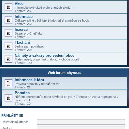
Akce
Informujte své okolí o chystaných akcích
Témata:
256
Informace
Odkazy a jiné věci, které kdo našel a můžou se hodit
Témata:
253
Inzerce
Bazar pro Chejňáky
Témata:
1
Tlachání
Jedna paní povídala...
Témata:
202
Náměty a vzkazy pro vedení obce
Máte nápad, připomínku, dotaz k chodu obce?
Témata:
143
Web forum-chyne.cz
Informace k fóru
Pravidla a novinky na našem fóru
Témata:
21
Poradna
Něčemu nerozumíte nebo nevíte o co jde ? Zeptejte se zde a neptejte se v
diskuzích !
Témata:
10
PŘIHLÁSIT SE
Uživatelské jméno:
Heslo: