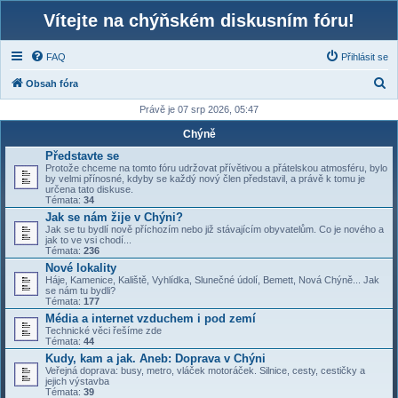
Vítejte na chýňském diskusním fóru!
FAQ
Přihlásit se
H
Obsah fóra
l
Právě je 07 srp 2026, 05:47
e
Chýně
d
Představte se
Protože chceme na tomto fóru udržovat přívětivou a přátelskou atmosféru, bylo
a
by velmi přínosné, kdyby se každý nový člen představil, a právě k tomu je
určena tato diskuse.
t
Témata:
34
Jak se nám žije v Chýni?
Jak se tu bydlí nově příchozím nebo již stávajícím obyvatelům. Co je nového a
jak to ve vsi chodí...
Témata:
236
Nové lokality
Háje, Kamenice, Kaliště, Vyhlídka, Slunečné údolí, Bemett, Nová Chýně... Jak
se nám tu bydli?
Témata:
177
Média a internet vzduchem i pod zemí
Technické věci řešíme zde
Témata:
44
Kudy, kam a jak. Aneb: Doprava v Chýni
Veřejná doprava: busy, metro, vláček motoráček. Silnice, cesty, cestičky a
jejich výstavba
Témata:
39