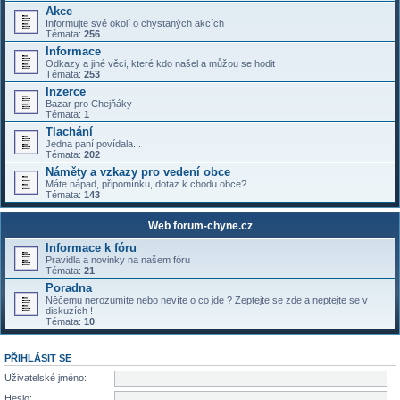
Akce
Informujte své okolí o chystaných akcích
Témata:
256
Informace
Odkazy a jiné věci, které kdo našel a můžou se hodit
Témata:
253
Inzerce
Bazar pro Chejňáky
Témata:
1
Tlachání
Jedna paní povídala...
Témata:
202
Náměty a vzkazy pro vedení obce
Máte nápad, připomínku, dotaz k chodu obce?
Témata:
143
Web forum-chyne.cz
Informace k fóru
Pravidla a novinky na našem fóru
Témata:
21
Poradna
Něčemu nerozumíte nebo nevíte o co jde ? Zeptejte se zde a neptejte se v
diskuzích !
Témata:
10
PŘIHLÁSIT SE
Uživatelské jméno:
Heslo: