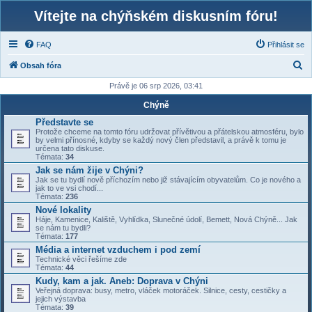
Vítejte na chýňském diskusním fóru!
FAQ
Přihlásit se
H
Obsah fóra
l
Právě je 06 srp 2026, 03:41
e
Chýně
d
Představte se
Protože chceme na tomto fóru udržovat přívětivou a přátelskou atmosféru, bylo
a
by velmi přínosné, kdyby se každý nový člen představil, a právě k tomu je
určena tato diskuse.
t
Témata:
34
Jak se nám žije v Chýni?
Jak se tu bydlí nově příchozím nebo již stávajícím obyvatelům. Co je nového a
jak to ve vsi chodí...
Témata:
236
Nové lokality
Háje, Kamenice, Kaliště, Vyhlídka, Slunečné údolí, Bemett, Nová Chýně... Jak
se nám tu bydli?
Témata:
177
Média a internet vzduchem i pod zemí
Technické věci řešíme zde
Témata:
44
Kudy, kam a jak. Aneb: Doprava v Chýni
Veřejná doprava: busy, metro, vláček motoráček. Silnice, cesty, cestičky a
jejich výstavba
Témata:
39