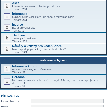
Akce
Informujte své okolí o chystaných akcích
Témata:
256
Informace
Odkazy a jiné věci, které kdo našel a můžou se hodit
Témata:
253
Inzerce
Bazar pro Chejňáky
Témata:
1
Tlachání
Jedna paní povídala...
Témata:
202
Náměty a vzkazy pro vedení obce
Máte nápad, připomínku, dotaz k chodu obce?
Témata:
143
Web forum-chyne.cz
Informace k fóru
Pravidla a novinky na našem fóru
Témata:
21
Poradna
Něčemu nerozumíte nebo nevíte o co jde ? Zeptejte se zde a neptejte se v
diskuzích !
Témata:
10
PŘIHLÁSIT SE
Uživatelské jméno:
Heslo: