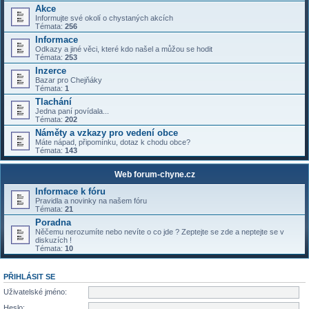
Akce
Informujte své okolí o chystaných akcích
Témata:
256
Informace
Odkazy a jiné věci, které kdo našel a můžou se hodit
Témata:
253
Inzerce
Bazar pro Chejňáky
Témata:
1
Tlachání
Jedna paní povídala...
Témata:
202
Náměty a vzkazy pro vedení obce
Máte nápad, připomínku, dotaz k chodu obce?
Témata:
143
Web forum-chyne.cz
Informace k fóru
Pravidla a novinky na našem fóru
Témata:
21
Poradna
Něčemu nerozumíte nebo nevíte o co jde ? Zeptejte se zde a neptejte se v
diskuzích !
Témata:
10
PŘIHLÁSIT SE
Uživatelské jméno:
Heslo: