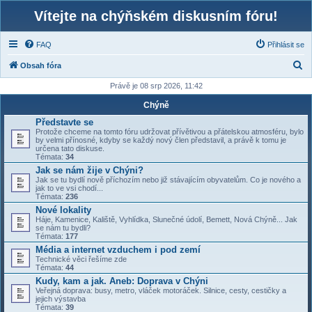
Vítejte na chýňském diskusním fóru!
FAQ
Přihlásit se
H
Obsah fóra
l
Právě je 08 srp 2026, 11:42
e
Chýně
d
Představte se
Protože chceme na tomto fóru udržovat přívětivou a přátelskou atmosféru, bylo
a
by velmi přínosné, kdyby se každý nový člen představil, a právě k tomu je
určena tato diskuse.
t
Témata:
34
Jak se nám žije v Chýni?
Jak se tu bydlí nově příchozím nebo již stávajícím obyvatelům. Co je nového a
jak to ve vsi chodí...
Témata:
236
Nové lokality
Háje, Kamenice, Kaliště, Vyhlídka, Slunečné údolí, Bemett, Nová Chýně... Jak
se nám tu bydli?
Témata:
177
Média a internet vzduchem i pod zemí
Technické věci řešíme zde
Témata:
44
Kudy, kam a jak. Aneb: Doprava v Chýni
Veřejná doprava: busy, metro, vláček motoráček. Silnice, cesty, cestičky a
jejich výstavba
Témata:
39