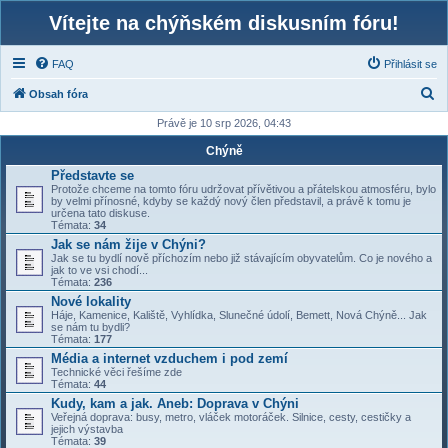
Vítejte na chýňském diskusním fóru!
FAQ
Přihlásit se
H
Obsah fóra
l
Právě je 10 srp 2026, 04:43
e
Chýně
d
Představte se
Protože chceme na tomto fóru udržovat přívětivou a přátelskou atmosféru, bylo
a
by velmi přínosné, kdyby se každý nový člen představil, a právě k tomu je
určena tato diskuse.
t
Témata:
34
Jak se nám žije v Chýni?
Jak se tu bydlí nově příchozím nebo již stávajícím obyvatelům. Co je nového a
jak to ve vsi chodí...
Témata:
236
Nové lokality
Háje, Kamenice, Kaliště, Vyhlídka, Slunečné údolí, Bemett, Nová Chýně... Jak
se nám tu bydli?
Témata:
177
Média a internet vzduchem i pod zemí
Technické věci řešíme zde
Témata:
44
Kudy, kam a jak. Aneb: Doprava v Chýni
Veřejná doprava: busy, metro, vláček motoráček. Silnice, cesty, cestičky a
jejich výstavba
Témata:
39