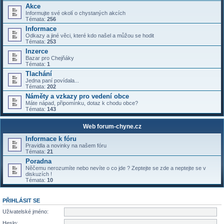
Akce
Informujte své okolí o chystaných akcích
Témata:
256
Informace
Odkazy a jiné věci, které kdo našel a můžou se hodit
Témata:
253
Inzerce
Bazar pro Chejňáky
Témata:
1
Tlachání
Jedna paní povídala...
Témata:
202
Náměty a vzkazy pro vedení obce
Máte nápad, připomínku, dotaz k chodu obce?
Témata:
143
Web forum-chyne.cz
Informace k fóru
Pravidla a novinky na našem fóru
Témata:
21
Poradna
Něčemu nerozumíte nebo nevíte o co jde ? Zeptejte se zde a neptejte se v
diskuzích !
Témata:
10
PŘIHLÁSIT SE
Uživatelské jméno:
Heslo: