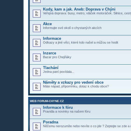
Kudy, kam a jak. Aneb: Doprava v Chýni
Veřejná doprava: busy, metro, vláček motoráček. Silnice, cesty
Akce
Informujte své okolí o chystaných akcích
Informace
Odkazy a jiné věci, které kdo našel a můžou se hodit
Inzerce
Bazar pro Chejňáky
Tlachání
Jedna paní povídala...
Náměty a vzkazy pro vedení obce
Máte nápad, připomínku, dotaz k chodu obce?
WEB FORUM-CHYNE.CZ
Informace k fóru
Pravidla a novinky na našem fóru
Poradna
Něčemu nerozumíte nebo nevíte o co jde ? Zeptejte se zde a n