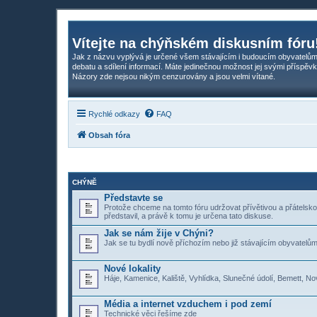
Vítejte na chýňském diskusním fóru
Jak z názvu vyplývá je určené všem stávajícím i budoucím obyvatelům
debatu a sdílení informací. Máte jedinečnou možnost jej svými příspěvk
Názory zde nejsou nikým cenzurovány a jsou velmi vítané.
Rychlé odkazy
FAQ
Obsah fóra
CHÝNĚ
Představte se
Protože chceme na tomto fóru udržovat přívětivou a přátelsk
představil, a právě k tomu je určena tato diskuse.
Jak se nám žije v Chýni?
Jak se tu bydlí nově příchozím nebo již stávajícím obyvatelům.
Nové lokality
Háje, Kamenice, Kaliště, Vyhlídka, Slunečné údolí, Bemett, No
Média a internet vzduchem i pod zemí
Technické věci řešíme zde