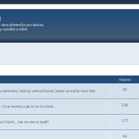
!
 obce především pro diskusi,
y vytvářet a měnit.
TÉMATA
34
ou atmosféru, bylo by velmi přínosné, kdyby se každý nový člen
236
 Co je nového a jak to ve vsi chodí...
177
vá Chýně... Jak se nám tu bydli?
44