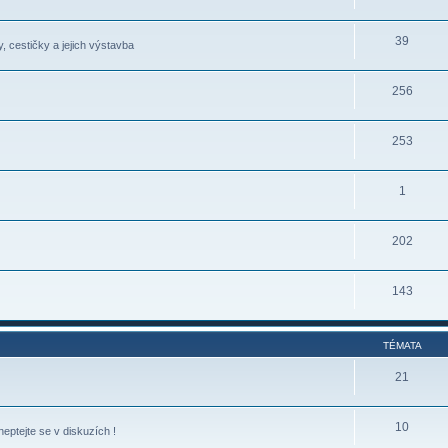
39
, cestičky a jejich výstavba
256
253
1
202
143
TÉMATA
21
10
eptejte se v diskuzích !