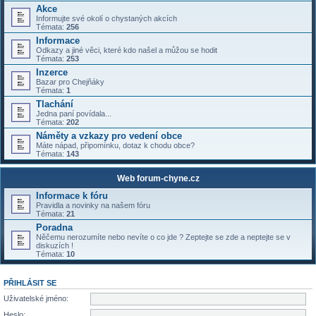
Akce
Informujte své okolí o chystaných akcích
Témata:
256
Informace
Odkazy a jiné věci, které kdo našel a můžou se hodit
Témata:
253
Inzerce
Bazar pro Chejňáky
Témata:
1
Tlachání
Jedna paní povídala...
Témata:
202
Náměty a vzkazy pro vedení obce
Máte nápad, připomínku, dotaz k chodu obce?
Témata:
143
Web forum-chyne.cz
Informace k fóru
Pravidla a novinky na našem fóru
Témata:
21
Poradna
Něčemu nerozumíte nebo nevíte o co jde ? Zeptejte se zde a neptejte se v
diskuzích !
Témata:
10
PŘIHLÁSIT SE
Uživatelské jméno:
Heslo: