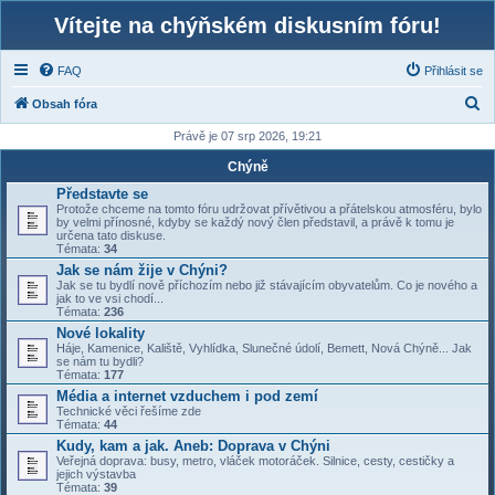
Vítejte na chýňském diskusním fóru!
FAQ
Přihlásit se
H
Obsah fóra
l
Právě je 07 srp 2026, 19:21
e
Chýně
d
Představte se
Protože chceme na tomto fóru udržovat přívětivou a přátelskou atmosféru, bylo
a
by velmi přínosné, kdyby se každý nový člen představil, a právě k tomu je
určena tato diskuse.
t
Témata:
34
Jak se nám žije v Chýni?
Jak se tu bydlí nově příchozím nebo již stávajícím obyvatelům. Co je nového a
jak to ve vsi chodí...
Témata:
236
Nové lokality
Háje, Kamenice, Kaliště, Vyhlídka, Slunečné údolí, Bemett, Nová Chýně... Jak
se nám tu bydli?
Témata:
177
Média a internet vzduchem i pod zemí
Technické věci řešíme zde
Témata:
44
Kudy, kam a jak. Aneb: Doprava v Chýni
Veřejná doprava: busy, metro, vláček motoráček. Silnice, cesty, cestičky a
jejich výstavba
Témata:
39