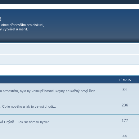
!
 obce především pro diskusi,
y vytvářet a měnit.
TÉMATA
34
ou atmosféru, bylo by velmi přínosné, kdyby se každý nový člen
236
 Co je nového a jak to ve vsi chodí...
177
vá Chýně... Jak se nám tu bydli?
44