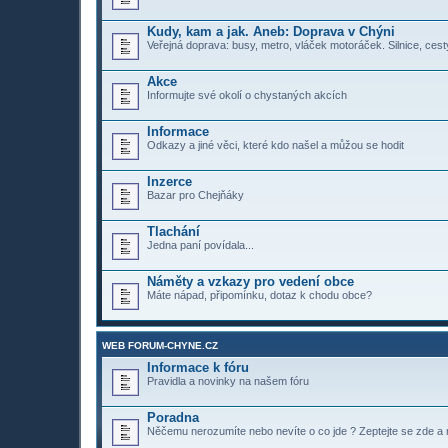
Kudy, kam a jak. Aneb: Doprava v Chýni
Veřejná doprava: busy, metro, vláček motoráček. Silnice, cesty
Akce
Informujte své okolí o chystaných akcích
Informace
Odkazy a jiné věci, které kdo našel a můžou se hodit
Inzerce
Bazar pro Chejňáky
Tlachání
Jedna paní povídala...
Náměty a vzkazy pro vedení obce
Máte nápad, připomínku, dotaz k chodu obce?
WEB FORUM-CHYNE.CZ
Informace k fóru
Pravidla a novinky na našem fóru
Poradna
Něčemu nerozumíte nebo nevíte o co jde ? Zeptejte se zde a n