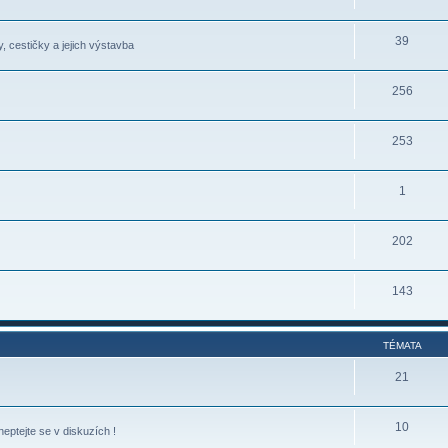
39
, cestičky a jejich výstavba
256
253
1
202
143
TÉMATA
21
10
eptejte se v diskuzích !