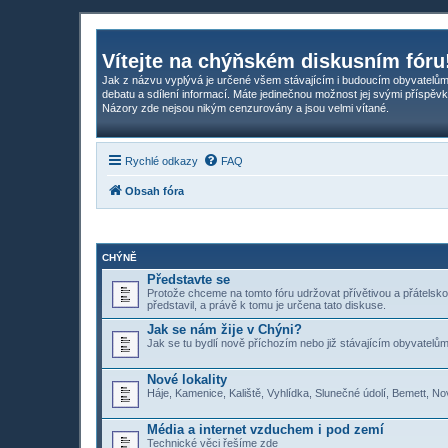
Vítejte na chýňském diskusním fóru
Jak z názvu vyplývá je určené všem stávajícím i budoucím obyvatelům
debatu a sdílení informací. Máte jedinečnou možnost jej svými příspěvk
Názory zde nejsou nikým cenzurovány a jsou velmi vítané.
Rychlé odkazy
FAQ
Obsah fóra
CHÝNĚ
Představte se
Protože chceme na tomto fóru udržovat přívětivou a přátelsk
představil, a právě k tomu je určena tato diskuse.
Jak se nám žije v Chýni?
Jak se tu bydlí nově příchozím nebo již stávajícím obyvatelům.
Nové lokality
Háje, Kamenice, Kaliště, Vyhlídka, Slunečné údolí, Bemett, No
Média a internet vzduchem i pod zemí
Technické věci řešíme zde