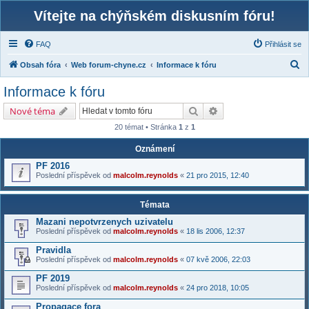
Vítejte na chýňském diskusním fóru!
FAQ
Přihlásit se
H
Obsah fóra
Web forum-chyne.cz
Informace k fóru
l
Informace k fóru
e
Hledat
Pokročilé hledání
Nové téma
d
20 témat • Stránka
1
z
1
a
t
Oznámení
PF 2016
Poslední příspěvek od
malcolm.reynolds
«
21 pro 2015, 12:40
Témata
Mazani nepotvrzenych uzivatelu
Poslední příspěvek od
malcolm.reynolds
«
18 lis 2006, 12:37
Pravidla
Poslední příspěvek od
malcolm.reynolds
«
07 kvě 2006, 22:03
PF 2019
Poslední příspěvek od
malcolm.reynolds
«
24 pro 2018, 10:05
Propagace fora