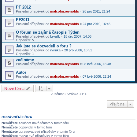
PF 2012
Poslední příspěvek od
malcolm.reynolds
«
26 pro 2011, 21:24
PF2011
Poslední příspěvek od
malcolm.reynolds
«
24 pro 2010, 16:46
O fórum se zajímá časopis Týden
Poslední příspěvek od
kryglik
«
18 črc 2007, 14:06
Odpovědi:
5
Jak jste se dozvedeli o foru ?
Poslední příspěvek od
irwinka
«
20 pro 2006, 16:51
Odpovědi:
1
začínáme
Poslední příspěvek od
malcolm.reynolds
«
08 kvě 2006, 18:48
Autor
Poslední příspěvek od
malcolm.reynolds
«
07 kvě 2006, 22:24
Nové téma
20 témat • Stránka
1
z
1
Přejít na
OPRÁVNĚNÍ FÓRA
Nemůžete
zakládat nová témata v tomto fóru
Nemůžete
odpovídat v tomto fóru
Nemůžete
upravovat své příspěvky v tomto fóru
Nemůžete
mazat své příspěvky v tomto fóru