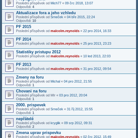
Poslední příspěvek od
Mich77
«
09 črc 2018, 13:07
Odpovědi:
4
Aktualizace fora a jeho vzhledu
Poslední příspěvek od
Srneček
«
04 bře 2015, 22:24
Odpovědi:
10
PF 2015
Poslední příspěvek od
malcolm.reynolds
«
22 pro 2014, 16:33
PF 2014
Poslední příspěvek od
malcolm.reynolds
«
25 pro 2013, 23:23
Statistiky pristupu 2012
Poslední příspěvek od
malcolm.reynolds
«
10 led 2013, 22:03
PF 2013
Poslední příspěvek od
malcolm.reynolds
«
31 pro 2012, 09:54
Zmeny na foru
Poslední příspěvek od
Michal
«
04 pro 2012, 21:55
Odpovědi:
1
Chovani na foru
Poslední příspěvek od
MIr
«
03 pro 2012, 20:04
Odpovědi:
1
2000. prispevek
Poslední příspěvek od
Srneček
«
31 říj 2012, 15:55
Odpovědi:
1
nepřátelé
Poslední příspěvek od
kryglik
«
09 srp 2012, 09:31
Odpovědi:
2
Zmena uprav prispevku
Poslední příspěvek od
malcolm.reynolds
«
02 črc 2012, 15:49