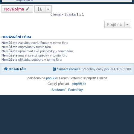
Nové téma
0 témat • Stránka
1
z
1
Přejít na
OPRÁVNĚNÍ FÓRA
Nemůžete
zakládat nová témata v tomto fóru
Nemůžete
odpovídat v tomto fóru
Nemůžete
upravovat své příspěvky v tomto fóru
Nemůžete
mazat své příspěvky v tomto fóru
Nemůžete
přikládat soubory v tomto fóru
Obsah fóra
Smazat cookies
Všechny časy jsou v
UTC+02:00
Založeno na
phpBB
® Forum Software © phpBB Limited
Český překlad –
phpBB.cz
Soukromí
|
Podmínky