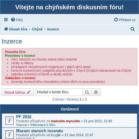
Vítejte na chýňském diskusním fóru!
FAQ
Přihlásit se
H
Obsah fóra
Chýně
Inzerce
l
Inzerce
e
d
Pravidla fóra
Povoleno v inzerci
a
věci, kterých se chcete zbavit nebo sháníte
ztráty a nálezy
t
propagace neziskových organizací / jejich akcí apod.
inzerce komerčních subjektů působících v Chýni (či jejich návazností na Chýni)
nabídka místních (Chýně a okolí) služeb
Zakázáno v inzerci
inzeráty komerčního charakteru (mimo těch co jsou povoleny)
Hledat
Pokročilé hledání
Nové téma
0 témat • Stránka
1
z
1
Oznámení
PF 2016
Poslední příspěvek od
malcolm.reynolds
«
21 pro 2015, 12:40
Napsal v
Informace k fóru
Mazani starsich inzeratu
Poslední příspěvek od
kryglik
«
21 úno 2014, 21:47
Odpovědi:
2