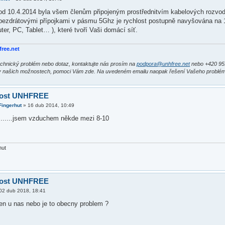
 od 10.4.2014 byla všem členům připojeným prostřednitvím kabelových rozvod
bezdrátovými přípojkami v pásmu 5Ghz je rychlost postupně navyšována na 18
uter, PC, Tablet… ), které tvoří Vaši domácí síť.
free.net
chnický problém nebo dotaz, kontaktujte nás prosím na
podpora@unhfree.net
nebo +420 95
v našich možnostech, pomoci Vám zde. Na uvedeném emailu naopak řešení Vašeho problé
lost UNHFREE
Fingerhut
»
16 dub 2014, 10:49
m......jsem vzduchem někde mezi 8-10
hut
lost UNHFREE
02 dub 2018, 18:41
jen u nas nebo je to obecny problem ?