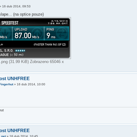
»
16 dub 2014, 09:53
lape... (na optice pouze)
png (31.99 KiB) Zobrazeno 65046 x
lost UNHFREE
Fingerhut
»
16 dub 2014, 10:00
hut
lost UNHFREE
.net
»
16 dub 2014, 10:45