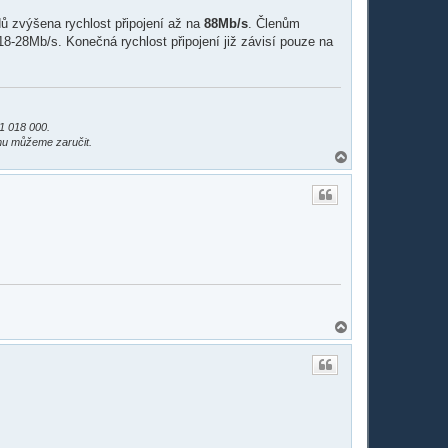
u
ů zvýšena rychlost připojení až na
88Mb/s
. Členům
-28Mb/s. Konečná rychlost připojení již závisí pouze na
1 018 000.
mu můžeme zaručit.
N
a
h
o
r
u
N
a
h
o
r
u