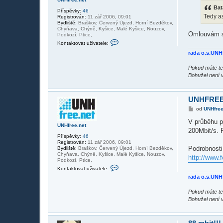
s
Bat
p
Příspěvky:
46
ě
Tedy as
Registrován:
11 zář 2006, 09:01
v
Bydliště:
Braškov, Červený Újezd, Horní Bezděkov,
e
Chyňava, Chýně, Kyšice, Malé Kyšice, Nouzov,
k
Omlouvám se
Podkozí, Ptice,
K
Kontaktovat uživatele:
o
n
rada o.s.UNH
t
a
Pokud máte te
k
Bohužel není 
t
o
v
a
UNHFREE.
t
u
P
od
UNHfree
ž
ř
i
í
V průběhu p
v
UNHfree.net
s
a
200Mbit/s. 
p
t
Příspěvky:
46
ě
e
Registrován:
11 zář 2006, 09:01
v
l
Podrobnosti
Bydliště:
Braškov, Červený Újezd, Horní Bezděkov,
e
e
Chyňava, Chýně, Kyšice, Malé Kyšice, Nouzov,
k
http://www.
U
Podkozí, Ptice,
N
K
Kontaktovat uživatele:
H
o
rada o.s.UNH
f
n
r
t
e
a
Pokud máte te
e
k
Bohužel není 
.
t
n
o
e
v
t
a