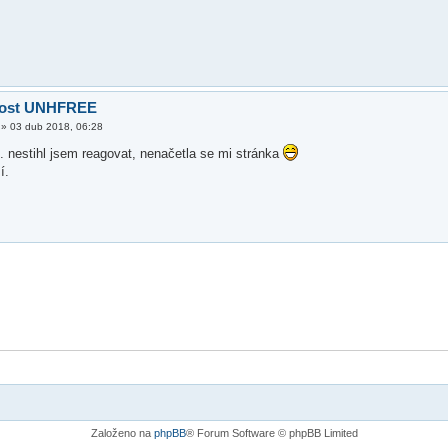
lost UNHFREE
»
03 dub 2018, 06:28
e. nestihl jsem reagovat, nenačetla se mi stránka
í.
Založeno na
phpBB
® Forum Software © phpBB Limited