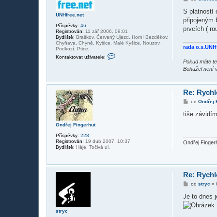
ř
í
S platností
UNHfree.net
s
připojeným 
p
Příspěvky:
46
ě
prvcích ( ro
Registrován:
11 zář 2006, 09:01
v
Bydliště:
Braškov, Červený Újezd, Horní Bezděkov,
e
Chyňava, Chýně, Kyšice, Malé Kyšice, Nouzov,
k
rada o.s.UNH
Podkozí, Ptice,
K
Kontaktovat uživatele:
o
Pokud máte te
n
Bohužel není 
t
a
k
t
Re: Rych
o
v
P
od
Ondřej 
a
ř
t
í
tiše závidí
u
s
ž
p
Ondřej Fingerhut
i
ě
v
Příspěvky:
228
v
a
Registrován:
19 dub 2007, 10:37
e
Ondřej Finger
t
Bydliště:
Háje, Točivá ul.
k
e
l
e
U
Re: Rych
N
H
P
od
stryc
»
f
ř
r
í
Je to dnes 
e
s
e
p
.
stryc
ě
n