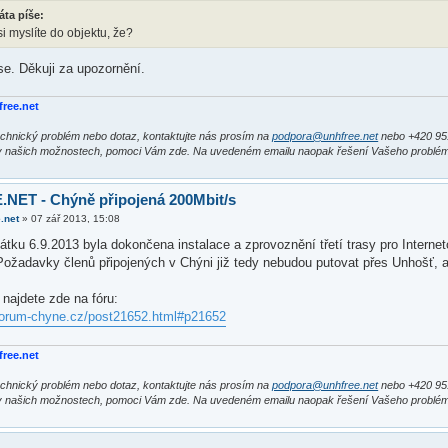
áta píše:
i myslíte do objektu, že?
. Děkuji za upozornění.
free.net
chnický problém nebo dotaz, kontaktujte nás prosím na
podpora@unhfree.net
nebo +420 95
v našich možnostech, pomoci Vám zde. Na uvedeném emailu naopak řešení Vašeho problé
NET - Chýně připojená 200Mbit/s
.net
»
07 zář 2013, 15:08
átku 6.9.2013 byla dokončena instalace a zprovoznění třetí trasy pro Internet
Požadavky členů připojených v Chýni již tedy nebudou putovat přes Unhošť, a
 najdete zde na fóru:
forum-chyne.cz/post21652.html#p21652
free.net
chnický problém nebo dotaz, kontaktujte nás prosím na
podpora@unhfree.net
nebo +420 95
v našich možnostech, pomoci Vám zde. Na uvedeném emailu naopak řešení Vašeho problé