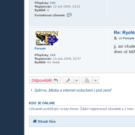
v
Příspěvky:
546
e
e
Registrován:
12 kvě 2006, 23:51
t
k
Bydliště:
0
K
Kontaktovat uživatele:
o
n
t
a
k
Re: Rych
t
P
od
Forsyte
o
ř
v
í
jj, asi všud
a
Forsyte
s
t
dnes už běž
p
u
Příspěvky:
249
ě
ž
Registrován:
13 dub 2008, 20:57
v
i
Bydliště:
Ke Skále
e
v
k
a
t
e
l
Odpovědět
e
s
t
Zpět na „Média a internet vzduchem i pod zemí“
r
y
c
KDO JE ONLINE
Uživatelé prohlížející si toto fórum: Žádní registrovaní uživatelé a 1 host
Obsah fóra