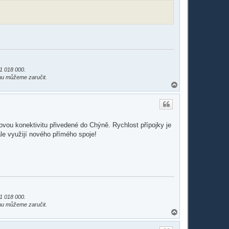
1 018 000.
mu můžeme zaručit.
N
a
h
o
r
u
ovou konektivitu přivedené do Chýně. Rychlost přípojky je
le využijí nového přímého spoje!
1 018 000.
mu můžeme zaručit.
N
a
h