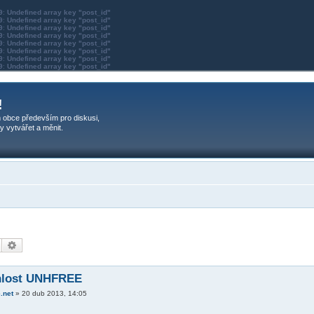
9
:
Undefined array key "post_id"
9
:
Undefined array key "post_id"
9
:
Undefined array key "post_id"
9
:
Undefined array key "post_id"
9
:
Undefined array key "post_id"
9
:
Undefined array key "post_id"
9
:
Undefined array key "post_id"
9
:
Undefined array key "post_id"
!
 obce především pro diskusi,
y vytvářet a měnit.
Hledat
Pokročilé hledání
hlost UNHFREE
.net
»
20 dub 2013, 14:05