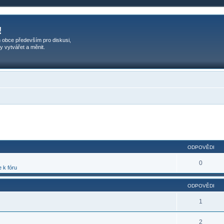
!
 obce především pro diskusi,
y vytvářet a měnit.
ilé hledání
ODPOVĚDI
0
 k fóru
ODPOVĚDI
1
2