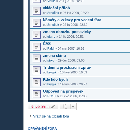
od
Vrtule
»
26 říj 2014, 20:39
vkládání příloh
od
Srneček
»
26 led 2009, 22:20
Náměty a vzkazy pro vedení fóra
od
Srneček
»
02 lis 2008, 22:32
zmena obrazku postavicky
od
clarry
»
14 lis 2006, 20:51
ČAS
od
PaMi
»
04 črc 2007, 16:26
zmena skinu
od
stryc
»
29 čer 2006, 09:00
Trideni a prochazeni zprav
od
kryglik
»
16 kvě 2006, 10:59
Kde kdo bydli
od
kryglik
»
14 kvě 2006, 20:27
Odpoved na prispevek
od
ROST
»
11 kvě 2006, 15:36
Nové téma
Vrátit se na Obsah fóra
OPRÁVNĚNÍ FÓRA