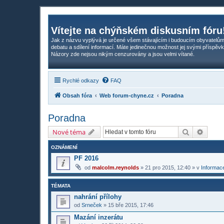
Vítejte na chýňském diskusním fóru
Jak z názvu vyplývá je určené všem stávajícím i budoucím obyvatelům
debatu a sdílení informací. Máte jedinečnou možnost jej svými příspěvk
Názory zde nejsou nikým cenzurovány a jsou velmi vítané.
Rychlé odkazy
FAQ
Obsah fóra
Web forum-chyne.cz
Poradna
Poradna
Hledat
Pokroč
Nové téma
OZNÁMENÍ
PF 2016
od
malcolm.reynolds
»
21 pro 2015, 12:40
» v
Informace
TÉMATA
nahrání přílohy
od
Srneček
»
15 bře 2015, 17:46
Mazání inzerátu