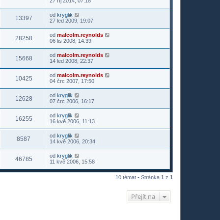
27 říj 2014, 07:18
od
kryglik
13397
27 led 2009, 19:07
od
malcolm.reynolds
28258
06 lis 2008, 14:39
od
malcolm.reynolds
15668
14 led 2008, 22:37
od
malcolm.reynolds
10425
04 črc 2007, 17:50
od
kryglik
12628
07 črc 2006, 16:17
od
kryglik
16255
16 kvě 2006, 11:13
od
kryglik
8587
14 kvě 2006, 20:34
od
kryglik
46785
11 kvě 2006, 15:58
10 témat • Stránka
1
z
1
Přejít na