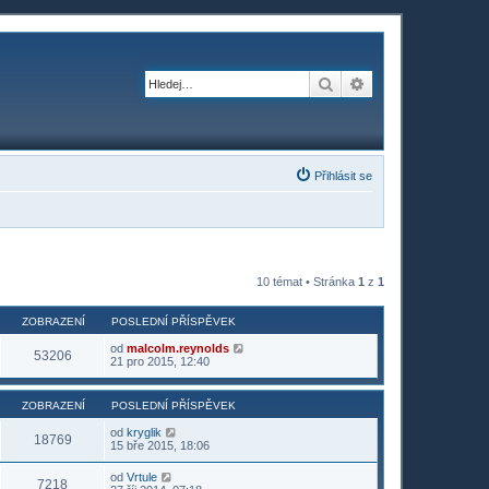
Hledat
Pokročilé hledání
Přihlásit se
10 témat • Stránka
1
z
1
ZOBRAZENÍ
POSLEDNÍ PŘÍSPĚVEK
od
malcolm.reynolds
53206
21 pro 2015, 12:40
ZOBRAZENÍ
POSLEDNÍ PŘÍSPĚVEK
od
kryglik
18769
15 bře 2015, 18:06
od
Vrtule
7218