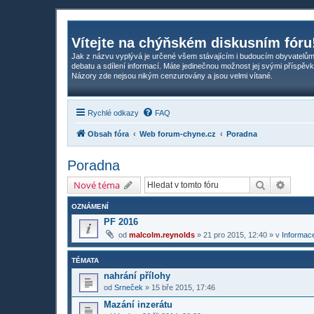
Vítejte na chýňském diskusním fóru
Jak z názvu vyplývá je určené všem stávajícím i budoucím obyvatelům
debatu a sdílení informací. Máte jedinečnou možnost jej svými příspěvk
Názory zde nejsou nikým cenzurovány a jsou velmi vítané.
Rychlé odkazy
FAQ
Obsah fóra
Web forum-chyne.cz
Poradna
Poradna
Hledat
Pokroč
Nové téma
OZNÁMENÍ
PF 2016
od
malcolm.reynolds
»
21 pro 2015, 12:40
» v
Informace
TÉMATA
nahrání přílohy
od
Srneček
»
15 bře 2015, 17:46
Mazání inzerátu