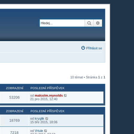
Hledat
Pokročilé hledání
Přihlásit se
10 témat • Stránka
1
z
1
ZOBRAZENÍ
POSLEDNÍ PŘÍSPĚVEK
od
malcolm.reynolds
53206
21 pro 2015, 12:40
ZOBRAZENÍ
POSLEDNÍ PŘÍSPĚVEK
od
kryglik
18769
15 bře 2015, 18:06
od
Vrtule
7218