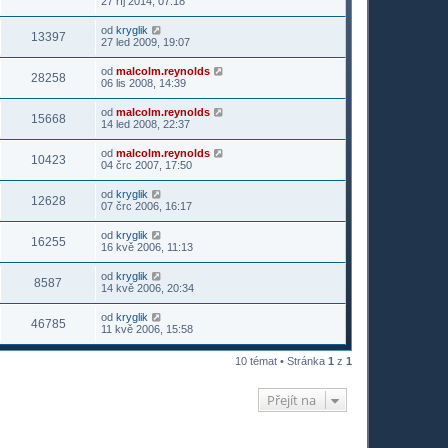
27 říj 2014, 07:18
od
kryglik
13397
27 led 2009, 19:07
od
malcolm.reynolds
28258
06 lis 2008, 14:39
od
malcolm.reynolds
15668
14 led 2008, 22:37
od
malcolm.reynolds
10423
04 črc 2007, 17:50
od
kryglik
12628
07 črc 2006, 16:17
od
kryglik
16255
16 kvě 2006, 11:13
od
kryglik
8587
14 kvě 2006, 20:34
od
kryglik
46785
11 kvě 2006, 15:58
10 témat • Stránka
1
z
1
Přejít na