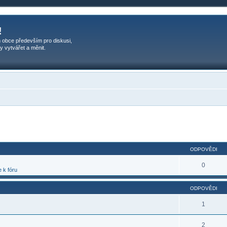
!
 obce především pro diskusi,
y vytvářet a měnit.
ilé hledání
ODPOVĚDI
0
 k fóru
ODPOVĚDI
1
2