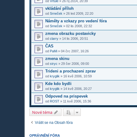
od
Vrtule
»
26 říj 2014, 20:39
vkládání příloh
od
Srneček
»
26 led 2009, 22:20
Náměty a vzkazy pro vedení fóra
od
Srneček
»
02 lis 2008, 22:32
zmena obrazku postavicky
od
clarry
»
14 lis 2006, 20:51
ČAS
od
PaMi
»
04 črc 2007, 16:26
zmena skinu
od
stryc
»
29 čer 2006, 09:00
Trideni a prochazeni zprav
od
kryglik
»
16 kvě 2006, 10:59
Kde kdo bydli
od
kryglik
»
14 kvě 2006, 20:27
Odpoved na prispevek
od
ROST
»
11 kvě 2006, 15:36
Nové téma
Vrátit se na Obsah fóra
OPRÁVNĚNÍ FÓRA