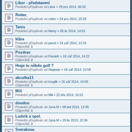
Libor - představení
Poslední příspěvek od
Libor
«
29 pro 2014, 00:02
Rotter.
Poslední příspěvek od
rotter
«
24 pro 2014, 20:28
Tenis
Poslední příspěvek od
Marty
«
05 lis 2014, 14:53
klára
Poslední příspěvek od
pavel
«
24 zář 2014, 13:15
Odpovědi:
1
Pozdrav
Poslední příspěvek od
PetuleK
«
18 zář 2014, 14:22
Odpovědi:
2
Hraje tu někdo golf ?
Poslední příspěvek od
Seppepr
«
18 zář 2014, 10:58
akculka13
Poslední příspěvek od
kryglik
«
16 zář 2014, 14:00
Odpovědi:
1
Mili
Poslední příspěvek od
Mili
«
22 bře 2014, 16:52
doudou
Poslední příspěvek od
Jana M
«
08 led 2014, 13:45
Odpovědi:
1
Ludvik a spol.
Poslední příspěvek od
Jana M
«
20 lis 2013, 15:36
Odpovědi:
2
Sverakova