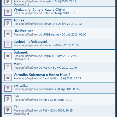
Poslední příspěvek od
kryglik
«
24 říj 2013, 22:12
Odpovědi:
1
Výuka angličtiny s Kate v Chýni
Poslední příspěvek od
KateK
«
26 srp 2013, 19:19
Tomas
Poslední příspěvek od
TomasCh
«
25 črc 2013, 11:22
UNHfree.net
Poslední příspěvek od
UNHfree.net
«
20 dub 2013, 03:00
avebud - představení
Poslední příspěvek od
avebud
«
06 bře 2013, 23:59
Šafránek
Poslední příspěvek od
kryglik
«
19 pro 2012, 23:15
Odpovědi:
1
MarK
Poslední příspěvek od
MarK
«
31 kvě 2012, 11:49
Veronika Kubenová a Honza Hladiš
Poslední příspěvek od
Jan Hladiš
«
17 říj 2011, 13:39
skřítulka
Poslední příspěvek od
skritulka
«
28 srp 2011, 00:52
fofr
Poslední příspěvek od
fofr
«
27 lis 2010, 15:12
Feli
Poslední příspěvek od
Feli
«
01 lis 2009, 20:15
Odpovědi:
6