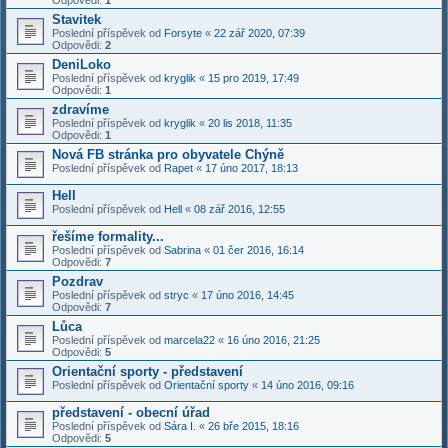
Odpovědi:
1
Stavitek
Poslední příspěvek od
Forsyte
«
22 zář 2020, 07:39
Odpovědi:
2
DeniLoko
Poslední příspěvek od
kryglik
«
15 pro 2019, 17:49
Odpovědi:
1
zdravíme
Poslední příspěvek od
kryglik
«
20 lis 2018, 11:35
Odpovědi:
1
Nová FB stránka pro obyvatele Chýně
Poslední příspěvek od
Rapet
«
17 úno 2017, 18:13
Hell
Poslední příspěvek od
Hell
«
08 zář 2016, 12:55
řešíme formality...
Poslední příspěvek od
Sabrina
«
01 čer 2016, 16:14
Odpovědi:
7
Pozdrav
Poslední příspěvek od
stryc
«
17 úno 2016, 14:45
Odpovědi:
7
Lůca
Poslední příspěvek od
marcela22
«
16 úno 2016, 21:25
Odpovědi:
5
Orientační sporty - představení
Poslední příspěvek od
Orientační sporty
«
14 úno 2016, 09:16
představení - obecní úřad
Poslední příspěvek od
Sára I.
«
26 bře 2015, 18:16
Odpovědi:
5