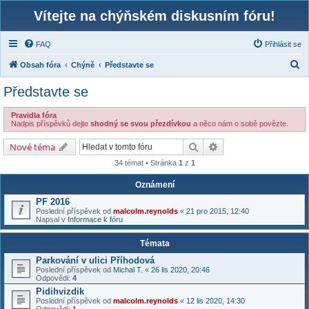
Vítejte na chýňském diskusním fóru!
FAQ
Přihlásit se
H
Obsah fóra
Chýně
Představte se
l
Představte se
e
d
Pravidla fóra
Nadpis příspěvků dejte
shodný se svou přezdívkou
a něco nám o sobě povězte.
a
Hledat
Pokročilé hledání
Nové téma
t
34 témat • Stránka
1
z
1
Oznámení
PF 2016
Poslední příspěvek od
malcolm.reynolds
«
21 pro 2015, 12:40
Napsal v
Informace k fóru
Témata
Parkování v ulici Příhodová
Poslední příspěvek od
Michal T.
«
26 lis 2020, 20:46
Odpovědi:
4
Pidihvizdik
Poslední příspěvek od
malcolm.reynolds
«
12 lis 2020, 14:30