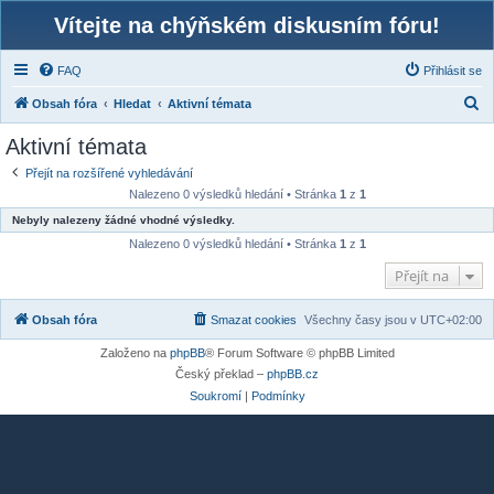
Vítejte na chýňském diskusním fóru!
FAQ
Přihlásit se
H
Obsah fóra
Hledat
Aktivní témata
l
Aktivní témata
e
Přejít na rozšířené vyhledávání
d
Nalezeno 0 výsledků hledání • Stránka
1
z
1
a
Nebyly nalezeny žádné vhodné výsledky.
t
Nalezeno 0 výsledků hledání • Stránka
1
z
1
Přejít na
Obsah fóra
Smazat cookies
Všechny časy jsou v
UTC+02:00
Založeno na
phpBB
® Forum Software © phpBB Limited
Český překlad –
phpBB.cz
Soukromí
|
Podmínky