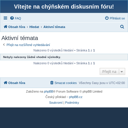
Vítejte na chýňském diskusním fóru!
FAQ
Přihlásit se
H
Obsah fóra
Hledat
Aktivní témata
l
Aktivní témata
e
Přejít na rozšířené vyhledávání
d
Nalezeno 0 výsledků hledání • Stránka
1
z
1
a
Nebyly nalezeny žádné vhodné výsledky.
t
Nalezeno 0 výsledků hledání • Stránka
1
z
1
Přejít na
Obsah fóra
Smazat cookies
Všechny časy jsou v
UTC+02:00
Založeno na
phpBB
® Forum Software © phpBB Limited
Český překlad –
phpBB.cz
Soukromí
|
Podmínky