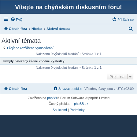
Vítejte na chýňském diskusním fóru!
FAQ
Přihlásit se
H
Obsah fóra
Hledat
Aktivní témata
l
Aktivní témata
e
Přejít na rozšířené vyhledávání
d
Nalezeno 0 výsledků hledání • Stránka
1
z
1
a
Nebyly nalezeny žádné vhodné výsledky.
t
Nalezeno 0 výsledků hledání • Stránka
1
z
1
Přejít na
Obsah fóra
Smazat cookies
Všechny časy jsou v
UTC+02:00
Založeno na
phpBB
® Forum Software © phpBB Limited
Český překlad –
phpBB.cz
Soukromí
|
Podmínky