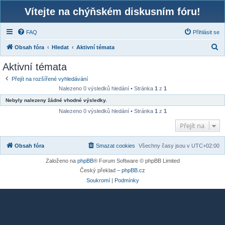
Vítejte na chýňském diskusním fóru!
FAQ
Přihlásit se
H
Obsah fóra
Hledat
Aktivní témata
l
Aktivní témata
e
Přejít na rozšířené vyhledávání
d
Nalezeno 0 výsledků hledání • Stránka
1
z
1
a
Nebyly nalezeny žádné vhodné výsledky.
t
Nalezeno 0 výsledků hledání • Stránka
1
z
1
Přejít na
Obsah fóra
Smazat cookies
Všechny časy jsou v
UTC+02:00
Založeno na
phpBB
® Forum Software © phpBB Limited
Český překlad –
phpBB.cz
Soukromí
|
Podmínky