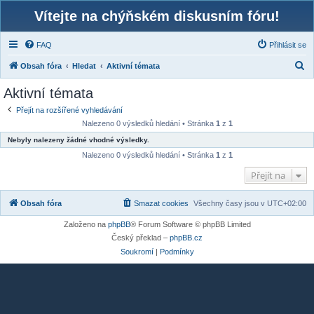
Vítejte na chýňském diskusním fóru!
FAQ
Přihlásit se
H
Obsah fóra
Hledat
Aktivní témata
l
Aktivní témata
e
Přejít na rozšířené vyhledávání
d
Nalezeno 0 výsledků hledání • Stránka
1
z
1
a
Nebyly nalezeny žádné vhodné výsledky.
t
Nalezeno 0 výsledků hledání • Stránka
1
z
1
Přejít na
Obsah fóra
Smazat cookies
Všechny časy jsou v
UTC+02:00
Založeno na
phpBB
® Forum Software © phpBB Limited
Český překlad –
phpBB.cz
Soukromí
|
Podmínky