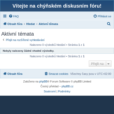
Vítejte na chýňském diskusním fóru!
FAQ
Přihlásit se
H
Obsah fóra
Hledat
Aktivní témata
l
Aktivní témata
e
Přejít na rozšířené vyhledávání
d
Nalezeno 0 výsledků hledání • Stránka
1
z
1
a
Nebyly nalezeny žádné vhodné výsledky.
t
Nalezeno 0 výsledků hledání • Stránka
1
z
1
Přejít na
Obsah fóra
Smazat cookies
Všechny časy jsou v
UTC+02:00
Založeno na
phpBB
® Forum Software © phpBB Limited
Český překlad –
phpBB.cz
Soukromí
|
Podmínky