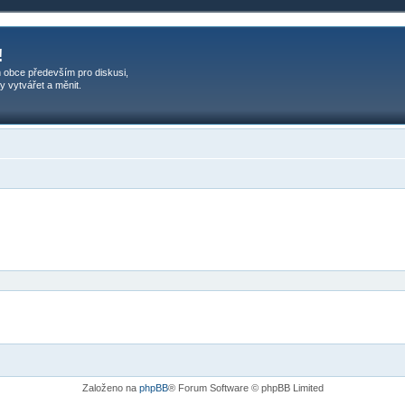
!
 obce především pro diskusi,
y vytvářet a měnit.
Založeno na
phpBB
® Forum Software © phpBB Limited