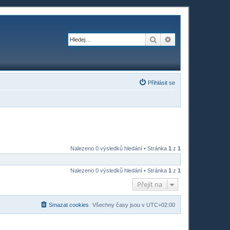
Hledat
Pokročilé hledání
Přihlásit se
Nalezeno 0 výsledků hledání • Stránka
1
z
1
Nalezeno 0 výsledků hledání • Stránka
1
z
1
Přejít na
Smazat cookies
Všechny časy jsou v
UTC+02:00