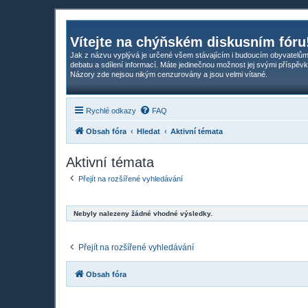
Vítejte na chýňském diskusním fóru
Jak z názvu vyplývá je určené všem stávajícím i budoucím obyvatelům
debatu a sdílení informací. Máte jedinečnou možnost jej svými příspěvk
Názory zde nejsou nikým cenzurovány a jsou velmi vítané.
Rychlé odkazy
FAQ
Obsah fóra
Hledat
Aktivní témata
Aktivní témata
Přejít na rozšířené vyhledávání
Nebyly nalezeny žádné vhodné výsledky.
Přejít na rozšířené vyhledávání
Obsah fóra