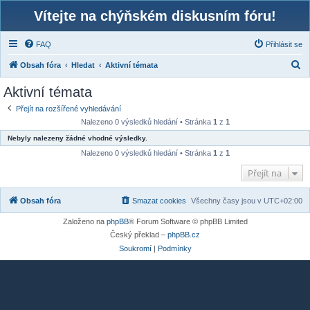
Vítejte na chýňském diskusním fóru!
FAQ
Přihlásit se
H
Obsah fóra
Hledat
Aktivní témata
l
Aktivní témata
e
Přejít na rozšířené vyhledávání
d
Nalezeno 0 výsledků hledání • Stránka
1
z
1
a
Nebyly nalezeny žádné vhodné výsledky.
t
Nalezeno 0 výsledků hledání • Stránka
1
z
1
Přejít na
Obsah fóra
Smazat cookies
Všechny časy jsou v
UTC+02:00
Založeno na
phpBB
® Forum Software © phpBB Limited
Český překlad –
phpBB.cz
Soukromí
|
Podmínky