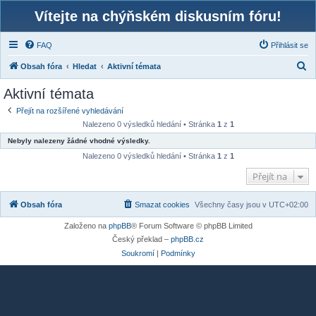
Vítejte na chýňském diskusním fóru!
FAQ
Přihlásit se
H
Obsah fóra
Hledat
Aktivní témata
l
Aktivní témata
e
Přejít na rozšířené vyhledávání
d
Nalezeno 0 výsledků hledání • Stránka
1
z
1
a
Nebyly nalezeny žádné vhodné výsledky.
t
Nalezeno 0 výsledků hledání • Stránka
1
z
1
Přejít na
Obsah fóra
Smazat cookies
Všechny časy jsou v
UTC+02:00
Založeno na
phpBB
® Forum Software © phpBB Limited
Český překlad –
phpBB.cz
Soukromí
|
Podmínky