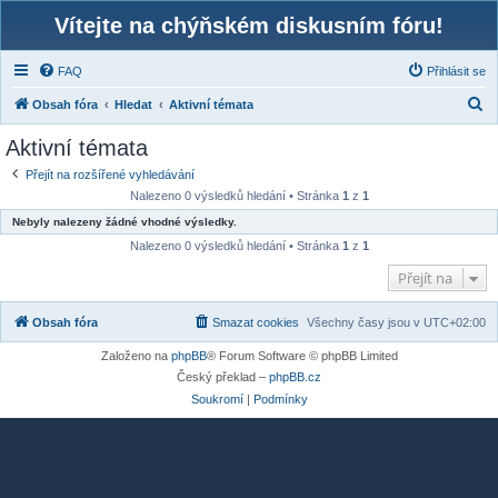
Vítejte na chýňském diskusním fóru!
FAQ
Přihlásit se
H
Obsah fóra
Hledat
Aktivní témata
l
Aktivní témata
e
Přejít na rozšířené vyhledávání
d
Nalezeno 0 výsledků hledání • Stránka
1
z
1
a
Nebyly nalezeny žádné vhodné výsledky.
t
Nalezeno 0 výsledků hledání • Stránka
1
z
1
Přejít na
Obsah fóra
Smazat cookies
Všechny časy jsou v
UTC+02:00
Založeno na
phpBB
® Forum Software © phpBB Limited
Český překlad –
phpBB.cz
Soukromí
|
Podmínky