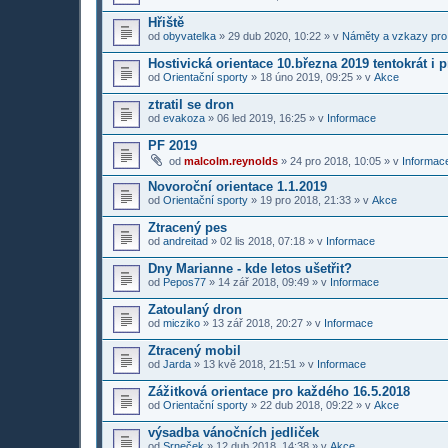
Hřiště
od
obyvatelka
»
29 dub 2020, 10:22
» v
Náměty a vzkazy pro
Hostivická orientace 10.března 2019 tentokrát i 
od
Orientační sporty
»
18 úno 2019, 09:25
» v
Akce
ztratil se dron
od
evakoza
»
06 led 2019, 16:25
» v
Informace
PF 2019
od
malcolm.reynolds
»
24 pro 2018, 10:05
» v
Informace
Novoroční orientace 1.1.2019
od
Orientační sporty
»
19 pro 2018, 21:33
» v
Akce
Ztracený pes
od
andreitad
»
02 lis 2018, 07:18
» v
Informace
Dny Marianne - kde letos ušetřit?
od
Pepos77
»
14 zář 2018, 09:49
» v
Informace
Zatoulaný dron
od
micziko
»
13 zář 2018, 20:27
» v
Informace
Ztracený mobil
od
Jarda
»
13 kvě 2018, 21:51
» v
Informace
Zážitková orientace pro každého 16.5.2018
od
Orientační sporty
»
22 dub 2018, 09:22
» v
Akce
výsadba vánočních jedliček
od
Srneček
»
12 dub 2018, 14:38
» v
Akce