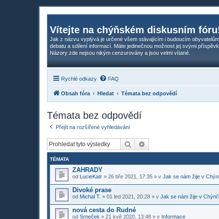
Vítejte na chýňském diskusním fóru
Jak z názvu vyplývá je určené všem stávajícím i budoucím obyvatelům
debatu a sdílení informací. Máte jedinečnou možnost jej svými příspěvk
Názory zde nejsou nikým cenzurovány a jsou velmi vítané.
Rychlé odkazy
FAQ
Obsah fóra
Hledat
Témata bez odpovědí
Témata bez odpovědí
Přejít na rozšířené vyhledávání
Hledat
Pokročilé hledání
TÉMATA
ZAHRADY
od
LucieKatr
»
26 bře 2021, 17:35
» v
Jak se nám žije v Chýn
Divoké prase
od
Michal T.
»
01 led 2021, 20:28
» v
Jak se nám žije v Chýni
nová cesta do Rudné
od
Srneček
»
21 kvě 2020, 13:48
» v
Informace