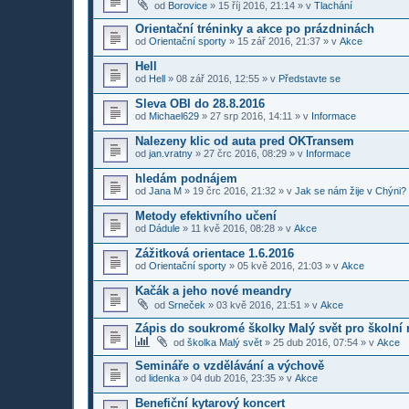
od
Borovice
»
15 říj 2016, 21:14
» v
Tlachání
Orientační tréninky a akce po prázdninách
od
Orientační sporty
»
15 zář 2016, 21:37
» v
Akce
Hell
od
Hell
»
08 zář 2016, 12:55
» v
Představte se
Sleva OBI do 28.8.2016
od
Michael629
»
27 srp 2016, 14:11
» v
Informace
Nalezeny klic od auta pred OKTransem
od
jan.vratny
»
27 črc 2016, 08:29
» v
Informace
hledám podnájem
od
Jana M
»
19 črc 2016, 21:32
» v
Jak se nám žije v Chýni?
Metody efektivního učení
od
Dádule
»
11 kvě 2016, 08:28
» v
Akce
Zážitková orientace 1.6.2016
od
Orientační sporty
»
05 kvě 2016, 21:03
» v
Akce
Kačák a jeho nové meandry
od
Srneček
»
03 kvě 2016, 21:51
» v
Akce
Zápis do soukromé školky Malý svět pro školní 
od
školka Malý svět
»
25 dub 2016, 07:54
» v
Akce
Semináře o vzdělávání a výchově
od
lidenka
»
04 dub 2016, 23:35
» v
Akce
Benefiční kytarový koncert