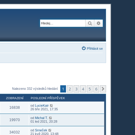
Hledat
Pokročilé hledání
Přihlásit se
1
2
3
4
5
6
Další
Nalezeno 332 výsledků hledání
ZOBRAZENÍ
POSLEDNÍ PŘÍSPĚVEK
od
LucieKatr
16838
26 bře 2021, 17:35
od
Michal T.
19970
01 led 2021, 20:28
od
Srneček
34032
21 kvě 2020, 13:48