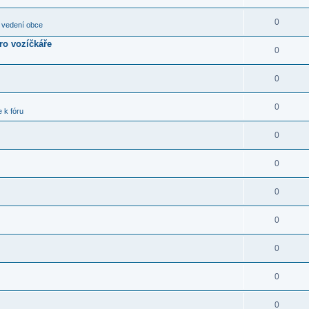
0
 vedení obce
pro vozíčkáře
0
0
0
 k fóru
0
0
0
0
0
0
0