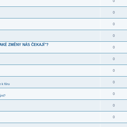
0
0
0
0
JAKÉ ZMĚNY NÁS ČEKAJÍ"?
0
0
0
0
 k fóru
0
ýni?
0
0