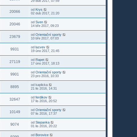
29 dub 2017, 07:59
od
Krys
20066
02 dub 2017, 21:20
od
Sven
20046
14 bře 2017, 09:23
od
Orientační sporty
23679
10 bře 2017, 07:03
od
lucvev
9931
19 úno 2017, 21:45
od
Rapet
27119
17 úno 2017, 18:13
od
Orientační sporty
9901
23 pro 2016, 10:33
od
kaplicka
8895
21 lis 2016, 14:31
od
ferdikov
32647
17 lis 2016, 20:52
od
Orientační sporty
10149
07 lis 2016, 17:37
od
Stepanka
9074
01 lis 2016, 20:22
od
Borovice