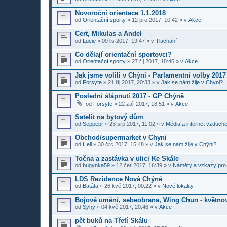
Novoroční orientace 1.1.2018
od
Orientační sporty
»
12 pro 2017, 10:42
» v
Akce
Cert, Mikulas a Andel
od
Lucie
»
09 lis 2017, 19:47
» v
Tlachání
Co dělají orientační sportovci?
od
Orientační sporty
»
27 říj 2017, 18:46
» v
Akce
Jak jsme volili v Chýni - Parlamentní volby 2017
od
Forsyte
»
21 říj 2017, 20:33
» v
Jak se nám žije v Chýni?
Poslední šlápnutí 2017 - GP Chýně
od
Forsyte
»
22 zář 2017, 18:51
» v
Akce
Satelit na bytový dům
od
Seppepr
»
23 srp 2017, 11:02
» v
Média a internet vzduch
Obchod/supermarket v Chyni
od
Hell
»
30 črc 2017, 15:48
» v
Jak se nám žije v Chýni?
Točna a zastávka v ulici Ke Skále
od
bugynka59
»
12 čer 2017, 16:39
» v
Náměty a vzkazy pro
LDS Rezidence Nová Chýně
od
Batáta
»
26 kvě 2017, 00:22
» v
Nové lokality
Bojové umění, sebeobrana, Wing Chun - květno
od
Syhy
»
04 kvě 2017, 20:46
» v
Akce
pět buků na Třetí Skálu