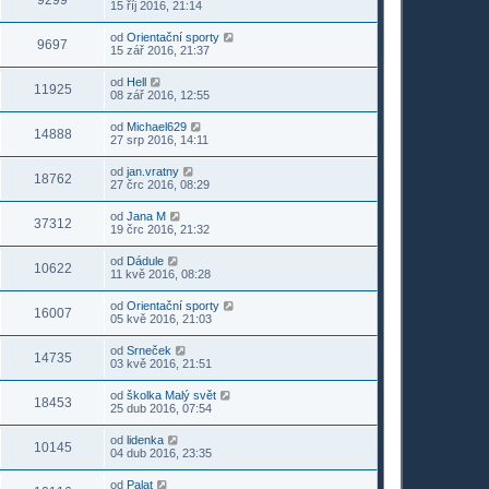
9299
15 říj 2016, 21:14
od
Orientační sporty
9697
15 zář 2016, 21:37
od
Hell
11925
08 zář 2016, 12:55
od
Michael629
14888
27 srp 2016, 14:11
od
jan.vratny
18762
27 črc 2016, 08:29
od
Jana M
37312
19 črc 2016, 21:32
od
Dádule
10622
11 kvě 2016, 08:28
od
Orientační sporty
16007
05 kvě 2016, 21:03
od
Srneček
14735
03 kvě 2016, 21:51
od
školka Malý svět
18453
25 dub 2016, 07:54
od
lidenka
10145
04 dub 2016, 23:35
od
Palat