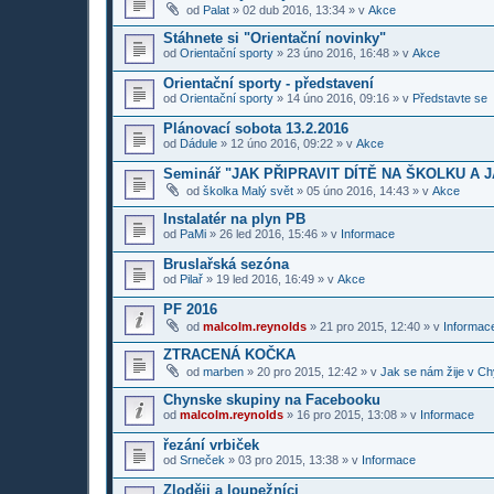
od
Palat
»
02 dub 2016, 13:34
» v
Akce
Stáhnete si "Orientační novinky"
od
Orientační sporty
»
23 úno 2016, 16:48
» v
Akce
Orientační sporty - představení
od
Orientační sporty
»
14 úno 2016, 09:16
» v
Představte se
Plánovací sobota 13.2.2016
od
Dádule
»
12 úno 2016, 09:22
» v
Akce
Seminář "JAK PŘIPRAVIT DÍTĚ NA ŠKOLKU A 
od
školka Malý svět
»
05 úno 2016, 14:43
» v
Akce
Instalatér na plyn PB
od
PaMi
»
26 led 2016, 15:46
» v
Informace
Bruslařská sezóna
od
Pilař
»
19 led 2016, 16:49
» v
Akce
PF 2016
od
malcolm.reynolds
»
21 pro 2015, 12:40
» v
Informace
ZTRACENÁ KOČKA
od
marben
»
20 pro 2015, 12:42
» v
Jak se nám žije v Ch
Chynske skupiny na Facebooku
od
malcolm.reynolds
»
16 pro 2015, 13:08
» v
Informace
řezání vrbiček
od
Srneček
»
03 pro 2015, 13:38
» v
Informace
Zloději a loupežníci