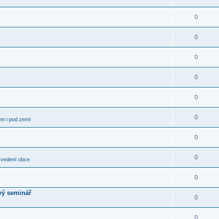
0
0
0
0
0
0
em i pod zemí
0
0
 vedení obce
0
vý seminář
0
0