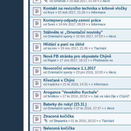
od
Srneček
»
29 dub 2017, 07:59
» v
Akce
Kontakt na revizního technika u krbové vložky
od
Krys
»
02 dub 2017, 21:20
» v
Informace
Kontejnery-odpady-zemní práce
od
Sven
»
14 bře 2017, 09:23
» v
Informace
Stáhněte si „Orientační novinky”
od
Orientační sporty
»
10 bře 2017, 07:03
» v
Akce
Hlídání a paní na úklid
od
lucvev
»
19 úno 2017, 21:45
» v
Tlachání
Nová FB stránka pro obyvatele Chýně
od
Rapet
»
17 úno 2017, 18:13
» v
Představte se
Novoroční orientace 1.1.2017
od
Orientační sporty
»
23 pro 2016, 10:33
» v
Akce
Křesťané v Chýni
od
kaplicka
»
21 lis 2016, 14:31
» v
Informace
Arogance "Vesekého Kuchaře"
od
ferdikov
»
17 lis 2016, 20:52
» v
Jak se nám žije v Chýni?
Baterky do ruky! (15.11.)
od
Orientační sporty
»
07 lis 2016, 17:37
» v
Akce
Ztracená kočička
od
Stepanka
»
01 lis 2016, 20:22
» v
Tlachání
Nalezená kočička