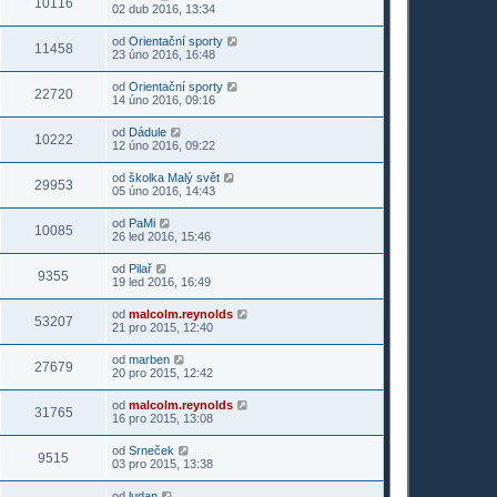
10116
02 dub 2016, 13:34
od
Orientační sporty
11458
23 úno 2016, 16:48
od
Orientační sporty
22720
14 úno 2016, 09:16
od
Dádule
10222
12 úno 2016, 09:22
od
školka Malý svět
29953
05 úno 2016, 14:43
od
PaMi
10085
26 led 2016, 15:46
od
Pilař
9355
19 led 2016, 16:49
od
malcolm.reynolds
53207
21 pro 2015, 12:40
od
marben
27679
20 pro 2015, 12:42
od
malcolm.reynolds
31765
16 pro 2015, 13:08
od
Srneček
9515
03 pro 2015, 13:38
od
ludan