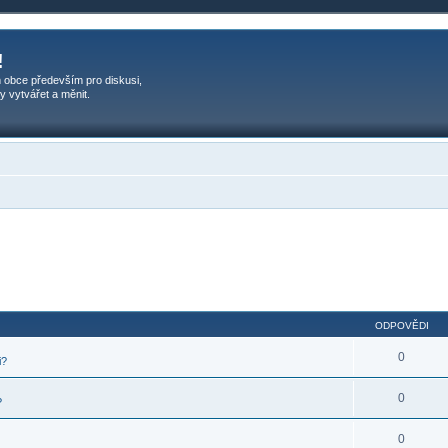
!
 obce především pro diskusi,
y vytvářet a měnit.
ODPOVĚDI
0
i?
0
?
0