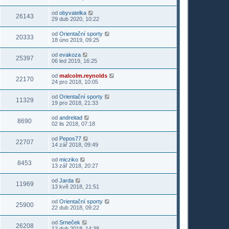
od
obyvatelka
26143
29 dub 2020, 10:22
od
Orientační sporty
20333
18 úno 2019, 09:25
od
evakoza
25397
06 led 2019, 16:25
od
malcolm.reynolds
22170
24 pro 2018, 10:05
od
Orientační sporty
11329
19 pro 2018, 21:33
od
andreitad
8690
02 lis 2018, 07:18
od
Pepos77
22707
14 zář 2018, 09:49
od
micziko
8453
13 zář 2018, 20:27
od
Jarda
11969
13 kvě 2018, 21:51
od
Orientační sporty
25900
22 dub 2018, 09:22
od
Srneček
26208
12 dub 2018, 14:38