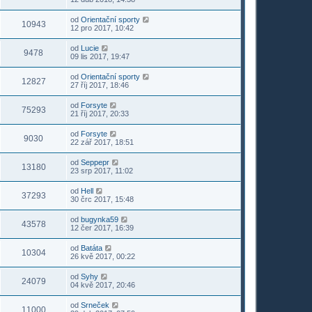
od
Orientační sporty
10943
12 pro 2017, 10:42
od
Lucie
9478
09 lis 2017, 19:47
od
Orientační sporty
12827
27 říj 2017, 18:46
od
Forsyte
75293
21 říj 2017, 20:33
od
Forsyte
9030
22 zář 2017, 18:51
od
Seppepr
13180
23 srp 2017, 11:02
od
Hell
37293
30 črc 2017, 15:48
od
bugynka59
43578
12 čer 2017, 16:39
od
Batáta
10304
26 kvě 2017, 00:22
od
Syhy
24079
04 kvě 2017, 20:46
od
Srneček
11000