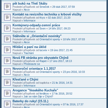
pět buků na Třetí Skálu
Poslední příspěvek od
Srneček
«
29 dub 2017, 07:59
Napsal v
Akce
Kontakt na revizního technika u krbové vložky
Poslední příspěvek od
Krys
«
02 dub 2017, 21:20
Napsal v
Informace
Kontejnery-odpady-zemní práce
Poslední příspěvek od
Sven
«
14 bře 2017, 09:23
Napsal v
Informace
Stáhněte si „Orientační novinky”
Poslední příspěvek od
Orientační sporty
«
10 bře 2017, 07:03
Napsal v
Akce
Hlídání a paní na úklid
Poslední příspěvek od
lucvev
«
19 úno 2017, 21:45
Napsal v
Tlachání
Nová FB stránka pro obyvatele Chýně
Poslední příspěvek od
Rapet
«
17 úno 2017, 18:13
Napsal v
Představte se
Novoroční orientace 1.1.2017
Poslední příspěvek od
Orientační sporty
«
23 pro 2016, 10:33
Napsal v
Akce
Křesťané v Chýni
Poslední příspěvek od
kaplicka
«
21 lis 2016, 14:31
Napsal v
Informace
Arogance "Vesekého Kuchaře"
Poslední příspěvek od
ferdikov
«
17 lis 2016, 20:52
Napsal v
Jak se nám žije v Chýni?
Baterky do ruky! (15.11.)
Poslední příspěvek od
Orientační sporty
«
07 lis 2016, 17:37
Napsal v
Akce