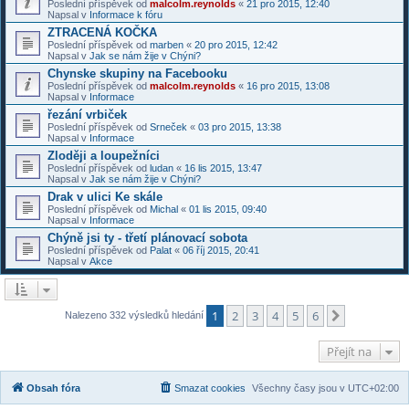
Poslední příspěvek od
malcolm.reynolds
«
21 pro 2015, 12:40
Napsal v
Informace k fóru
ZTRACENÁ KOČKA
Poslední příspěvek od
marben
«
20 pro 2015, 12:42
Napsal v
Jak se nám žije v Chýni?
Chynske skupiny na Facebooku
Poslední příspěvek od
malcolm.reynolds
«
16 pro 2015, 13:08
Napsal v
Informace
řezání vrbiček
Poslední příspěvek od
Srneček
«
03 pro 2015, 13:38
Napsal v
Informace
Zloději a loupežníci
Poslední příspěvek od
ludan
«
16 lis 2015, 13:47
Napsal v
Jak se nám žije v Chýni?
Drak v ulici Ke skále
Poslední příspěvek od
Michal
«
01 lis 2015, 09:40
Napsal v
Informace
Chýně jsi ty - třetí plánovací sobota
Poslední příspěvek od
Palat
«
06 říj 2015, 20:41
Napsal v
Akce
1
2
3
4
5
6
Další
Nalezeno 332 výsledků hledání
Přejít na
Obsah fóra
Smazat cookies
Všechny časy jsou v
UTC+02:00