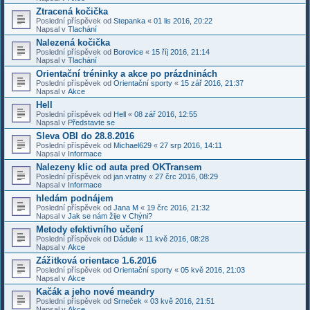
Ztracená kočička
Poslední příspěvek od
Stepanka
«
01 lis 2016, 20:22
Napsal v
Tlachání
Nalezená kočička
Poslední příspěvek od
Borovice
«
15 říj 2016, 21:14
Napsal v
Tlachání
Orientační tréninky a akce po prázdninách
Poslední příspěvek od
Orientační sporty
«
15 zář 2016, 21:37
Napsal v
Akce
Hell
Poslední příspěvek od
Hell
«
08 zář 2016, 12:55
Napsal v
Představte se
Sleva OBI do 28.8.2016
Poslední příspěvek od
Michael629
«
27 srp 2016, 14:11
Napsal v
Informace
Nalezeny klic od auta pred OKTransem
Poslední příspěvek od
jan.vratny
«
27 črc 2016, 08:29
Napsal v
Informace
hledám podnájem
Poslední příspěvek od
Jana M
«
19 črc 2016, 21:32
Napsal v
Jak se nám žije v Chýni?
Metody efektivního učení
Poslední příspěvek od
Dádule
«
11 kvě 2016, 08:28
Napsal v
Akce
Zážitková orientace 1.6.2016
Poslední příspěvek od
Orientační sporty
«
05 kvě 2016, 21:03
Napsal v
Akce
Kačák a jeho nové meandry
Poslední příspěvek od
Srneček
«
03 kvě 2016, 21:51
Napsal v
Akce