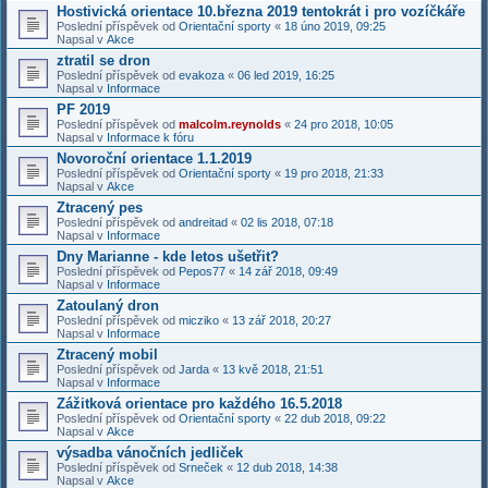
Hostivická orientace 10.března 2019 tentokrát i pro vozíčkáře
Poslední příspěvek od
Orientační sporty
«
18 úno 2019, 09:25
Napsal v
Akce
ztratil se dron
Poslední příspěvek od
evakoza
«
06 led 2019, 16:25
Napsal v
Informace
PF 2019
Poslední příspěvek od
malcolm.reynolds
«
24 pro 2018, 10:05
Napsal v
Informace k fóru
Novoroční orientace 1.1.2019
Poslední příspěvek od
Orientační sporty
«
19 pro 2018, 21:33
Napsal v
Akce
Ztracený pes
Poslední příspěvek od
andreitad
«
02 lis 2018, 07:18
Napsal v
Informace
Dny Marianne - kde letos ušetřit?
Poslední příspěvek od
Pepos77
«
14 zář 2018, 09:49
Napsal v
Informace
Zatoulaný dron
Poslední příspěvek od
micziko
«
13 zář 2018, 20:27
Napsal v
Informace
Ztracený mobil
Poslední příspěvek od
Jarda
«
13 kvě 2018, 21:51
Napsal v
Informace
Zážitková orientace pro každého 16.5.2018
Poslední příspěvek od
Orientační sporty
«
22 dub 2018, 09:22
Napsal v
Akce
výsadba vánočních jedliček
Poslední příspěvek od
Srneček
«
12 dub 2018, 14:38
Napsal v
Akce