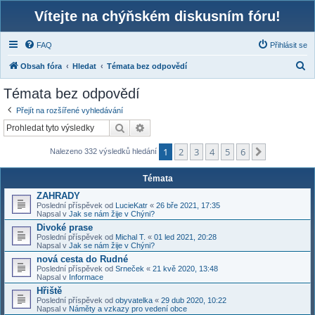
Vítejte na chýňském diskusním fóru!
FAQ
Přihlásit se
H
Obsah fóra
Hledat
Témata bez odpovědí
l
Témata bez odpovědí
e
Přejít na rozšířené vyhledávání
d
Hledat
Pokročilé hledání
a
1
2
3
4
5
6
t
Další
Nalezeno 332 výsledků hledání
Témata
ZAHRADY
Poslední příspěvek od
LucieKatr
«
26 bře 2021, 17:35
Napsal v
Jak se nám žije v Chýni?
Divoké prase
Poslední příspěvek od
Michal T.
«
01 led 2021, 20:28
Napsal v
Jak se nám žije v Chýni?
nová cesta do Rudné
Poslední příspěvek od
Srneček
«
21 kvě 2020, 13:48
Napsal v
Informace
Hřiště
Poslední příspěvek od
obyvatelka
«
29 dub 2020, 10:22
Napsal v
Náměty a vzkazy pro vedení obce