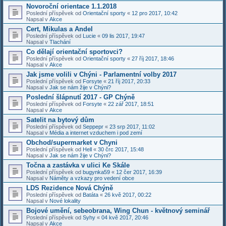
Novoroční orientace 1.1.2018
Poslední příspěvek od
Orientační sporty
«
12 pro 2017, 10:42
Napsal v
Akce
Cert, Mikulas a Andel
Poslední příspěvek od
Lucie
«
09 lis 2017, 19:47
Napsal v
Tlachání
Co dělají orientační sportovci?
Poslední příspěvek od
Orientační sporty
«
27 říj 2017, 18:46
Napsal v
Akce
Jak jsme volili v Chýni - Parlamentní volby 2017
Poslední příspěvek od
Forsyte
«
21 říj 2017, 20:33
Napsal v
Jak se nám žije v Chýni?
Poslední šlápnutí 2017 - GP Chýně
Poslední příspěvek od
Forsyte
«
22 zář 2017, 18:51
Napsal v
Akce
Satelit na bytový dům
Poslední příspěvek od
Seppepr
«
23 srp 2017, 11:02
Napsal v
Média a internet vzduchem i pod zemí
Obchod/supermarket v Chyni
Poslední příspěvek od
Hell
«
30 črc 2017, 15:48
Napsal v
Jak se nám žije v Chýni?
Točna a zastávka v ulici Ke Skále
Poslední příspěvek od
bugynka59
«
12 čer 2017, 16:39
Napsal v
Náměty a vzkazy pro vedení obce
LDS Rezidence Nová Chýně
Poslední příspěvek od
Batáta
«
26 kvě 2017, 00:22
Napsal v
Nové lokality
Bojové umění, sebeobrana, Wing Chun - květnový seminář
Poslední příspěvek od
Syhy
«
04 kvě 2017, 20:46
Napsal v
Akce