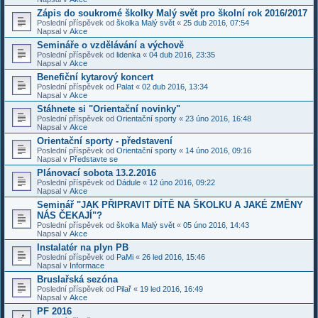
Zápis do soukromé školky Malý svět pro školní rok 2016/2017
Poslední příspěvek od
školka Malý svět
«
25 dub 2016, 07:54
Napsal v
Akce
Semináře o vzdělávání a výchově
Poslední příspěvek od
lidenka
«
04 dub 2016, 23:35
Napsal v
Akce
Benefiční kytarový koncert
Poslední příspěvek od
Palat
«
02 dub 2016, 13:34
Napsal v
Akce
Stáhnete si "Orientační novinky"
Poslední příspěvek od
Orientační sporty
«
23 úno 2016, 16:48
Napsal v
Akce
Orientační sporty - představení
Poslední příspěvek od
Orientační sporty
«
14 úno 2016, 09:16
Napsal v
Představte se
Plánovací sobota 13.2.2016
Poslední příspěvek od
Dádule
«
12 úno 2016, 09:22
Napsal v
Akce
Seminář "JAK PŘIPRAVIT DÍTĚ NA ŠKOLKU A JAKÉ ZMĚNY
NÁS ČEKAJÍ"?
Poslední příspěvek od
školka Malý svět
«
05 úno 2016, 14:43
Napsal v
Akce
Instalatér na plyn PB
Poslední příspěvek od
PaMi
«
26 led 2016, 15:46
Napsal v
Informace
Bruslařská sezóna
Poslední příspěvek od
Pilař
«
19 led 2016, 16:49
Napsal v
Akce
PF 2016