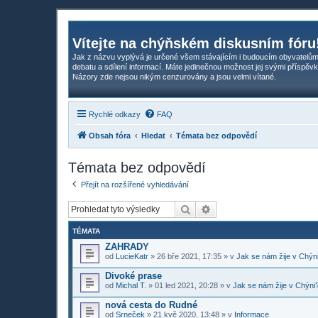
Vítejte na chýňském diskusním fóru
Jak z názvu vyplývá je určené všem stávajícím i budoucím obyvatelům
debatu a sdílení informací. Máte jedinečnou možnost jej svými příspěvk
Názory zde nejsou nikým cenzurovány a jsou velmi vítané.
Rychlé odkazy
FAQ
Obsah fóra
Hledat
Témata bez odpovědí
Témata bez odpovědí
Přejít na rozšířené vyhledávání
Hledat
Pokročilé hledání
TÉMATA
ZAHRADY
od
LucieKatr
»
26 bře 2021, 17:35
» v
Jak se nám žije v Chýn
Divoké prase
od
Michal T.
»
01 led 2021, 20:28
» v
Jak se nám žije v Chýni
nová cesta do Rudné
od
Srneček
»
21 kvě 2020, 13:48
» v
Informace