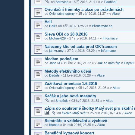
od
Borovice
»
15 říj 2016, 21:14
» v
Tlachání
Orientační tréninky a akce po prázdninách
od
Orientační sporty
»
15 zář 2016, 21:37
» v
Akce
Hell
od
Hell
»
08 zář 2016, 12:55
» v
Představte se
Sleva OBI do 28.8.2016
od
Michael629
»
27 srp 2016, 14:11
» v
Informace
Nalezeny klic od auta pred OKTransem
od
jan.vratny
»
27 črc 2016, 08:29
» v
Informace
hledám podnájem
od
Jana M
»
19 črc 2016, 21:32
» v
Jak se nám žije v Chýni?
Metody efektivního učení
od
Dádule
»
11 kvě 2016, 08:28
» v
Akce
Zážitková orientace 1.6.2016
od
Orientační sporty
»
05 kvě 2016, 21:03
» v
Akce
Kačák a jeho nové meandry
od
Srneček
»
03 kvě 2016, 21:51
» v
Akce
Zápis do soukromé školky Malý svět pro školní 
od
školka Malý svět
»
25 dub 2016, 07:54
» v
Akce
Semináře o vzdělávání a výchově
od
lidenka
»
04 dub 2016, 23:35
» v
Akce
Benefiční kytarový koncert