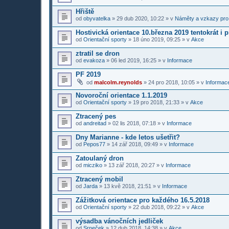
Hřiště
od
obyvatelka
»
29 dub 2020, 10:22
» v
Náměty a vzkazy pro
Hostivická orientace 10.března 2019 tentokrát i 
od
Orientační sporty
»
18 úno 2019, 09:25
» v
Akce
ztratil se dron
od
evakoza
»
06 led 2019, 16:25
» v
Informace
PF 2019
od
malcolm.reynolds
»
24 pro 2018, 10:05
» v
Informace
Novoroční orientace 1.1.2019
od
Orientační sporty
»
19 pro 2018, 21:33
» v
Akce
Ztracený pes
od
andreitad
»
02 lis 2018, 07:18
» v
Informace
Dny Marianne - kde letos ušetřit?
od
Pepos77
»
14 zář 2018, 09:49
» v
Informace
Zatoulaný dron
od
micziko
»
13 zář 2018, 20:27
» v
Informace
Ztracený mobil
od
Jarda
»
13 kvě 2018, 21:51
» v
Informace
Zážitková orientace pro každého 16.5.2018
od
Orientační sporty
»
22 dub 2018, 09:22
» v
Akce
výsadba vánočních jedliček
od
Srneček
»
12 dub 2018, 14:38
» v
Akce