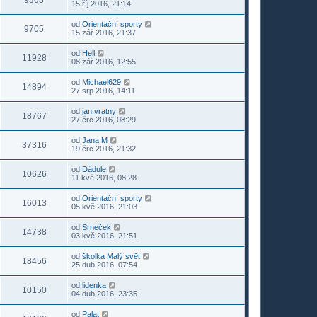
9303
15 říj 2016, 21:14
od
Orientační sporty
9705
15 zář 2016, 21:37
od
Hell
11928
08 zář 2016, 12:55
od
Michael629
14894
27 srp 2016, 14:11
od
jan.vratny
18767
27 črc 2016, 08:29
od
Jana M
37316
19 črc 2016, 21:32
od
Dádule
10626
11 kvě 2016, 08:28
od
Orientační sporty
16013
05 kvě 2016, 21:03
od
Srneček
14738
03 kvě 2016, 21:51
od
školka Malý svět
18456
25 dub 2016, 07:54
od
lidenka
10150
04 dub 2016, 23:35
od
Palat