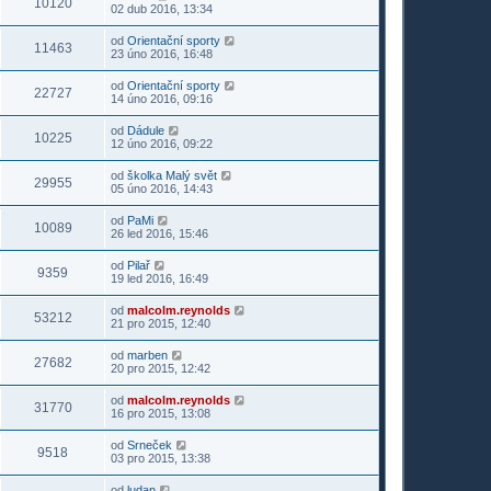
10120
02 dub 2016, 13:34
od
Orientační sporty
11463
23 úno 2016, 16:48
od
Orientační sporty
22727
14 úno 2016, 09:16
od
Dádule
10225
12 úno 2016, 09:22
od
školka Malý svět
29955
05 úno 2016, 14:43
od
PaMi
10089
26 led 2016, 15:46
od
Pilař
9359
19 led 2016, 16:49
od
malcolm.reynolds
53212
21 pro 2015, 12:40
od
marben
27682
20 pro 2015, 12:42
od
malcolm.reynolds
31770
16 pro 2015, 13:08
od
Srneček
9518
03 pro 2015, 13:38
od
ludan