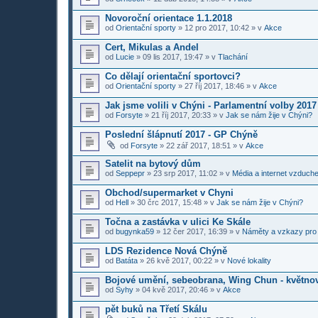
Novoroční orientace 1.1.2018
od
Orientační sporty
»
12 pro 2017, 10:42
» v
Akce
Cert, Mikulas a Andel
od
Lucie
»
09 lis 2017, 19:47
» v
Tlachání
Co dělají orientační sportovci?
od
Orientační sporty
»
27 říj 2017, 18:46
» v
Akce
Jak jsme volili v Chýni - Parlamentní volby 2017
od
Forsyte
»
21 říj 2017, 20:33
» v
Jak se nám žije v Chýni?
Poslední šlápnutí 2017 - GP Chýně
od
Forsyte
»
22 zář 2017, 18:51
» v
Akce
Satelit na bytový dům
od
Seppepr
»
23 srp 2017, 11:02
» v
Média a internet vzduch
Obchod/supermarket v Chyni
od
Hell
»
30 črc 2017, 15:48
» v
Jak se nám žije v Chýni?
Točna a zastávka v ulici Ke Skále
od
bugynka59
»
12 čer 2017, 16:39
» v
Náměty a vzkazy pro
LDS Rezidence Nová Chýně
od
Batáta
»
26 kvě 2017, 00:22
» v
Nové lokality
Bojové umění, sebeobrana, Wing Chun - květno
od
Syhy
»
04 kvě 2017, 20:46
» v
Akce
pět buků na Třetí Skálu