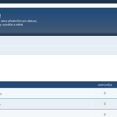
!
 obce především pro diskusi,
y vytvářet a měnit.
ODPOVĚDI
0
i?
0
?
0