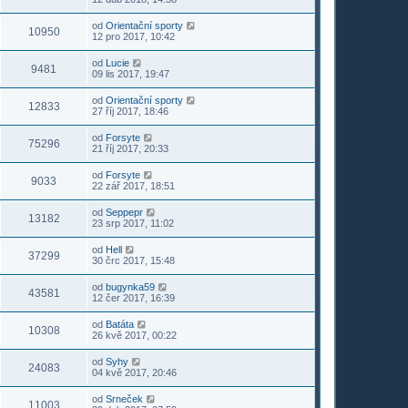
od
Orientační sporty
10950
12 pro 2017, 10:42
od
Lucie
9481
09 lis 2017, 19:47
od
Orientační sporty
12833
27 říj 2017, 18:46
od
Forsyte
75296
21 říj 2017, 20:33
od
Forsyte
9033
22 zář 2017, 18:51
od
Seppepr
13182
23 srp 2017, 11:02
od
Hell
37299
30 črc 2017, 15:48
od
bugynka59
43581
12 čer 2017, 16:39
od
Batáta
10308
26 kvě 2017, 00:22
od
Syhy
24083
04 kvě 2017, 20:46
od
Srneček
11003