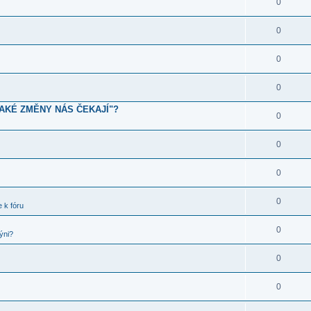
0
0
0
0
JAKÉ ZMĚNY NÁS ČEKAJÍ"?
0
0
0
0
 k fóru
0
ýni?
0
0