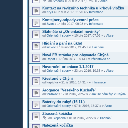
od
Srneček
»
29 dub 2017, 07:59
» v
Akce
Kontakt na revizního technika u krbové vložky
od
Krys
»
02 dub 2017, 21:20
» v
Informace
Kontejnery-odpady-zemní práce
od
Sven
»
14 bře 2017, 09:23
» v
Informace
Stáhněte si „Orientační novinky”
od
Orientační sporty
»
10 bře 2017, 07:03
» v
Akce
Hlídání a paní na úklid
od
lucvev
»
19 úno 2017, 21:45
» v
Tlachání
Nová FB stránka pro obyvatele Chýně
od
Rapet
»
17 úno 2017, 18:13
» v
Představte se
Novoroční orientace 1.1.2017
od
Orientační sporty
»
23 pro 2016, 10:33
» v
Akce
Křesťané v Chýni
od
kaplicka
»
21 lis 2016, 14:31
» v
Informace
Arogance "Vesekého Kuchaře"
od
ferdikov
»
17 lis 2016, 20:52
» v
Jak se nám žije v Chýni?
Baterky do ruky! (15.11.)
od
Orientační sporty
»
07 lis 2016, 17:37
» v
Akce
Ztracená kočička
od
Stepanka
»
01 lis 2016, 20:22
» v
Tlachání
Nalezená kočička