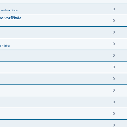
0
 vedení obce
pro vozíčkáře
0
0
0
 k fóru
0
0
0
0
0
0
0