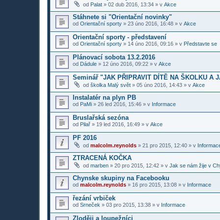
od
Palat
»
02 dub 2016, 13:34
» v
Akce
Stáhnete si "Orientační novinky"
od
Orientační sporty
»
23 úno 2016, 16:48
» v
Akce
Orientační sporty - představení
od
Orientační sporty
»
14 úno 2016, 09:16
» v
Představte se
Plánovací sobota 13.2.2016
od
Dádule
»
12 úno 2016, 09:22
» v
Akce
Seminář "JAK PŘIPRAVIT DÍTĚ NA ŠKOLKU A 
od
školka Malý svět
»
05 úno 2016, 14:43
» v
Akce
Instalatér na plyn PB
od
PaMi
»
26 led 2016, 15:46
» v
Informace
Bruslařská sezóna
od
Pilař
»
19 led 2016, 16:49
» v
Akce
PF 2016
od
malcolm.reynolds
»
21 pro 2015, 12:40
» v
Informace
ZTRACENÁ KOČKA
od
marben
»
20 pro 2015, 12:42
» v
Jak se nám žije v Ch
Chynske skupiny na Facebooku
od
malcolm.reynolds
»
16 pro 2015, 13:08
» v
Informace
řezání vrbiček
od
Srneček
»
03 pro 2015, 13:38
» v
Informace
Zloději a loupežníci