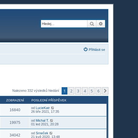
Hledat
Pokročilé hledání
Přihlásit se
1
2
3
4
5
6
Další
Nalezeno 332 výsledků hledání
ZOBRAZENÍ
POSLEDNÍ PŘÍSPĚVEK
od
LucieKatr
16840
26 bře 2021, 17:35
od
Michal T.
19975
01 led 2021, 20:28
od
Srneček
34042
21 kvě 2020, 13:48