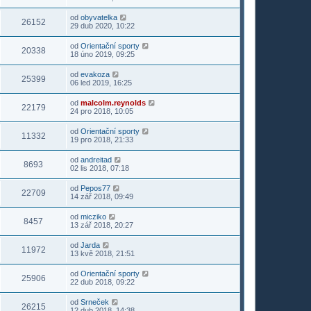
od
obyvatelka
26152
29 dub 2020, 10:22
od
Orientační sporty
20338
18 úno 2019, 09:25
od
evakoza
25399
06 led 2019, 16:25
od
malcolm.reynolds
22179
24 pro 2018, 10:05
od
Orientační sporty
11332
19 pro 2018, 21:33
od
andreitad
8693
02 lis 2018, 07:18
od
Pepos77
22709
14 zář 2018, 09:49
od
micziko
8457
13 zář 2018, 20:27
od
Jarda
11972
13 kvě 2018, 21:51
od
Orientační sporty
25906
22 dub 2018, 09:22
od
Srneček
26215
12 dub 2018, 14:38