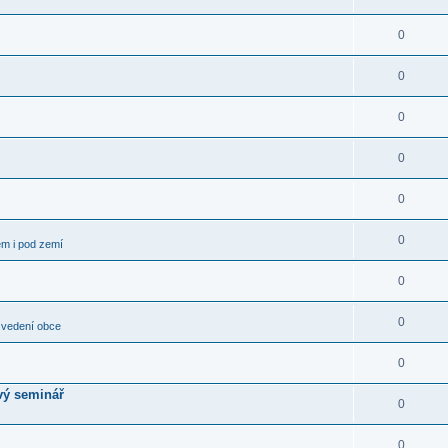
0
0
0
0
0
0
em i pod zemí
0
0
 vedení obce
0
vý seminář
0
0