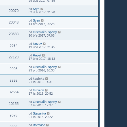
29 dub 2017, 07:59
od
Krys
20070
02 dub 2017, 21:20
od
Sven
20048
14 bře 2017, 09:23
od
Orientační sporty
23683
10 bře 2017, 07:03
od
lucvev
9934
19 úno 2017, 21:45
od
Rapet
27123
17 úno 2017, 18:13
od
Orientační sporty
9905
23 pro 2016, 10:33
od
kaplicka
8898
21 lis 2016, 14:31
od
ferdikov
32654
17 lis 2016, 20:52
od
Orientační sporty
10155
07 lis 2016, 17:37
od
Stepanka
9078
01 lis 2016, 20:22
od
Borovice