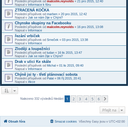
Poslední příspěvek od
malcolm.reynolds
«
21 pro 2015, 12:40
Napsal v
Informace k fóru
ZTRACENÁ KOČKA
Poslední příspěvek od
marben
«
20 pro 2015, 12:42
Napsal v
Jak se nám žije v Chýni?
Chynske skupiny na Facebooku
Poslední příspěvek od
malcolm.reynolds
«
16 pro 2015, 13:08
Napsal v
Informace
řezání vrbiček
Poslední příspěvek od
Srneček
«
03 pro 2015, 13:38
Napsal v
Informace
Zloději a loupežníci
Poslední příspěvek od
ludan
«
16 lis 2015, 13:47
Napsal v
Jak se nám žije v Chýni?
Drak v ulici Ke skále
Poslední příspěvek od
Michal
«
01 lis 2015, 09:40
Napsal v
Informace
Chýně jsi ty - třetí plánovací sobota
Poslední příspěvek od
Palat
«
06 říj 2015, 20:41
Napsal v
Akce
1
2
3
4
5
6
Další
Nalezeno 332 výsledků hledání
Přejít na
Obsah fóra
Smazat cookies
Všechny časy jsou v
UTC+02:00