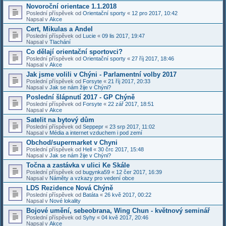
Novoroční orientace 1.1.2018
Poslední příspěvek od
Orientační sporty
«
12 pro 2017, 10:42
Napsal v
Akce
Cert, Mikulas a Andel
Poslední příspěvek od
Lucie
«
09 lis 2017, 19:47
Napsal v
Tlachání
Co dělají orientační sportovci?
Poslední příspěvek od
Orientační sporty
«
27 říj 2017, 18:46
Napsal v
Akce
Jak jsme volili v Chýni - Parlamentní volby 2017
Poslední příspěvek od
Forsyte
«
21 říj 2017, 20:33
Napsal v
Jak se nám žije v Chýni?
Poslední šlápnutí 2017 - GP Chýně
Poslední příspěvek od
Forsyte
«
22 zář 2017, 18:51
Napsal v
Akce
Satelit na bytový dům
Poslední příspěvek od
Seppepr
«
23 srp 2017, 11:02
Napsal v
Média a internet vzduchem i pod zemí
Obchod/supermarket v Chyni
Poslední příspěvek od
Hell
«
30 črc 2017, 15:48
Napsal v
Jak se nám žije v Chýni?
Točna a zastávka v ulici Ke Skále
Poslední příspěvek od
bugynka59
«
12 čer 2017, 16:39
Napsal v
Náměty a vzkazy pro vedení obce
LDS Rezidence Nová Chýně
Poslední příspěvek od
Batáta
«
26 kvě 2017, 00:22
Napsal v
Nové lokality
Bojové umění, sebeobrana, Wing Chun - květnový seminář
Poslední příspěvek od
Syhy
«
04 kvě 2017, 20:46
Napsal v
Akce