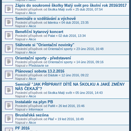
Zápis do soukromé školky Malý svět pro školní rok 2016/2017
Poslední příspěvek od
školka Malý svět
«
25 dub 2016, 07:54
Napsal v
Akce
Semináře o vzdělávání a výchově
Poslední příspěvek od
lidenka
«
04 dub 2016, 23:35
Napsal v
Akce
Benefiční kytarový koncert
Poslední příspěvek od
Palat
«
02 dub 2016, 13:34
Napsal v
Akce
Stáhnete si "Orientační novinky"
Poslední příspěvek od
Orientační sporty
«
23 úno 2016, 16:48
Napsal v
Akce
Orientační sporty - představení
Poslední příspěvek od
Orientační sporty
«
14 úno 2016, 09:16
Napsal v
Představte se
Plánovací sobota 13.2.2016
Poslední příspěvek od
Dádule
«
12 úno 2016, 09:22
Napsal v
Akce
Seminář "JAK PŘIPRAVIT DÍTĚ NA ŠKOLKU A JAKÉ ZMĚNY
NÁS ČEKAJÍ"?
Poslední příspěvek od
školka Malý svět
«
05 úno 2016, 14:43
Napsal v
Akce
Instalatér na plyn PB
Poslední příspěvek od
PaMi
«
26 led 2016, 15:46
Napsal v
Informace
Bruslařská sezóna
Poslední příspěvek od
Pilař
«
19 led 2016, 16:49
Napsal v
Akce
PF 2016