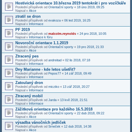
Hostivická orientace 10.března 2019 tentokrát i pro vozíčkáře
Poslední příspěvek od
Orientační sporty
«
18 úno 2019, 09:25
Napsal v
Akce
ztratil se dron
Poslední příspěvek od
evakoza
«
06 led 2019, 16:25
Napsal v
Informace
PF 2019
Poslední příspěvek od
malcolm.reynolds
«
24 pro 2018, 10:05
Napsal v
Informace k fóru
Novoroční orientace 1.1.2019
Poslední příspěvek od
Orientační sporty
«
19 pro 2018, 21:33
Napsal v
Akce
Ztracený pes
Poslední příspěvek od
andreitad
«
02 lis 2018, 07:18
Napsal v
Informace
Dny Marianne - kde letos ušetřit?
Poslední příspěvek od
Pepos77
«
14 zář 2018, 09:49
Napsal v
Informace
Zatoulaný dron
Poslední příspěvek od
micziko
«
13 zář 2018, 20:27
Napsal v
Informace
Ztracený mobil
Poslední příspěvek od
Jarda
«
13 kvě 2018, 21:51
Napsal v
Informace
Zážitková orientace pro každého 16.5.2018
Poslední příspěvek od
Orientační sporty
«
22 dub 2018, 09:22
Napsal v
Akce
výsadba vánočních jedliček
Poslední příspěvek od
Srneček
«
12 dub 2018, 14:38
Napsal v
Akce