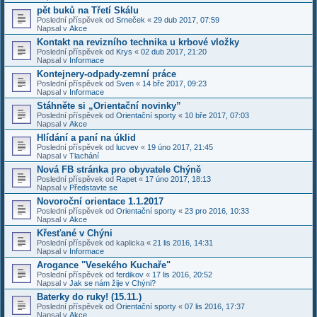
pět buků na Třetí Skálu
Poslední příspěvek od
Srneček
«
29 dub 2017, 07:59
Napsal v
Akce
Kontakt na revizního technika u krbové vložky
Poslední příspěvek od
Krys
«
02 dub 2017, 21:20
Napsal v
Informace
Kontejnery-odpady-zemní práce
Poslední příspěvek od
Sven
«
14 bře 2017, 09:23
Napsal v
Informace
Stáhněte si „Orientační novinky”
Poslední příspěvek od
Orientační sporty
«
10 bře 2017, 07:03
Napsal v
Akce
Hlídání a paní na úklid
Poslední příspěvek od
lucvev
«
19 úno 2017, 21:45
Napsal v
Tlachání
Nová FB stránka pro obyvatele Chýně
Poslední příspěvek od
Rapet
«
17 úno 2017, 18:13
Napsal v
Představte se
Novoroční orientace 1.1.2017
Poslední příspěvek od
Orientační sporty
«
23 pro 2016, 10:33
Napsal v
Akce
Křesťané v Chýni
Poslední příspěvek od
kaplicka
«
21 lis 2016, 14:31
Napsal v
Informace
Arogance "Vesekého Kuchaře"
Poslední příspěvek od
ferdikov
«
17 lis 2016, 20:52
Napsal v
Jak se nám žije v Chýni?
Baterky do ruky! (15.11.)
Poslední příspěvek od
Orientační sporty
«
07 lis 2016, 17:37
Napsal v
Akce