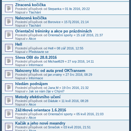
Ztracená kočička
Poslední příspěvek od
Stepanka
«
01 lis 2016, 20:22
Napsal v
Tlachání
Nalezená kočička
Poslední příspěvek od
Borovice
«
15 říj 2016, 21:14
Napsal v
Tlachání
Orientační tréninky a akce po prázdninách
Poslední příspěvek od
Orientační sporty
«
15 zář 2016, 21:37
Napsal v
Akce
Hell
Poslední příspěvek od
Hell
«
08 zář 2016, 12:55
Napsal v
Představte se
Sleva OBI do 28.8.2016
Poslední příspěvek od
Michael629
«
27 srp 2016, 14:11
Napsal v
Informace
Nalezeny klic od auta pred OKTransem
Poslední příspěvek od
jan.vratny
«
27 črc 2016, 08:29
Napsal v
Informace
hledám podnájem
Poslední příspěvek od
Jana M
«
19 črc 2016, 21:32
Napsal v
Jak se nám žije v Chýni?
Metody efektivního učení
Poslední příspěvek od
Dádule
«
11 kvě 2016, 08:28
Napsal v
Akce
Zážitková orientace 1.6.2016
Poslední příspěvek od
Orientační sporty
«
05 kvě 2016, 21:03
Napsal v
Akce
Kačák a jeho nové meandry
Poslední příspěvek od
Srneček
«
03 kvě 2016, 21:51
Napsal v
Akce