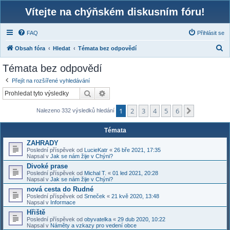
Vítejte na chýňském diskusním fóru!
FAQ
Přihlásit se
H
Obsah fóra
Hledat
Témata bez odpovědí
l
Témata bez odpovědí
e
Přejít na rozšířené vyhledávání
d
Hledat
Pokročilé hledání
a
1
2
3
4
5
6
t
Další
Nalezeno 332 výsledků hledání
Témata
ZAHRADY
Poslední příspěvek od
LucieKatr
«
26 bře 2021, 17:35
Napsal v
Jak se nám žije v Chýni?
Divoké prase
Poslední příspěvek od
Michal T.
«
01 led 2021, 20:28
Napsal v
Jak se nám žije v Chýni?
nová cesta do Rudné
Poslední příspěvek od
Srneček
«
21 kvě 2020, 13:48
Napsal v
Informace
Hřiště
Poslední příspěvek od
obyvatelka
«
29 dub 2020, 10:22
Napsal v
Náměty a vzkazy pro vedení obce