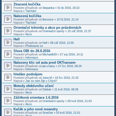
Ztracená kočička
Poslední příspěvek od
Stepanka
«
01 lis 2016, 20:22
Napsal v
Tlachání
Nalezená kočička
Poslední příspěvek od
Borovice
«
15 říj 2016, 21:14
Napsal v
Tlachání
Orientační tréninky a akce po prázdninách
Poslední příspěvek od
Orientační sporty
«
15 zář 2016, 21:37
Napsal v
Akce
Hell
Poslední příspěvek od
Hell
«
08 zář 2016, 12:55
Napsal v
Představte se
Sleva OBI do 28.8.2016
Poslední příspěvek od
Michael629
«
27 srp 2016, 14:11
Napsal v
Informace
Nalezeny klic od auta pred OKTransem
Poslední příspěvek od
jan.vratny
«
27 črc 2016, 08:29
Napsal v
Informace
hledám podnájem
Poslední příspěvek od
Jana M
«
19 črc 2016, 21:32
Napsal v
Jak se nám žije v Chýni?
Metody efektivního učení
Poslední příspěvek od
Dádule
«
11 kvě 2016, 08:28
Napsal v
Akce
Zážitková orientace 1.6.2016
Poslední příspěvek od
Orientační sporty
«
05 kvě 2016, 21:03
Napsal v
Akce
Kačák a jeho nové meandry
Poslední příspěvek od
Srneček
«
03 kvě 2016, 21:51
Napsal v
Akce