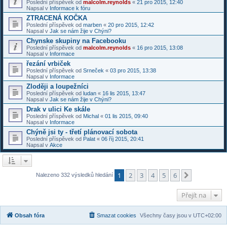
Poslední příspěvek od
malcolm.reynolds
«
21 pro 2015, 12:40
Napsal v
Informace k fóru
ZTRACENÁ KOČKA
Poslední příspěvek od
marben
«
20 pro 2015, 12:42
Napsal v
Jak se nám žije v Chýni?
Chynske skupiny na Facebooku
Poslední příspěvek od
malcolm.reynolds
«
16 pro 2015, 13:08
Napsal v
Informace
řezání vrbiček
Poslední příspěvek od
Srneček
«
03 pro 2015, 13:38
Napsal v
Informace
Zloději a loupežníci
Poslední příspěvek od
ludan
«
16 lis 2015, 13:47
Napsal v
Jak se nám žije v Chýni?
Drak v ulici Ke skále
Poslední příspěvek od
Michal
«
01 lis 2015, 09:40
Napsal v
Informace
Chýně jsi ty - třetí plánovací sobota
Poslední příspěvek od
Palat
«
06 říj 2015, 20:41
Napsal v
Akce
1
2
3
4
5
6
Další
Nalezeno 332 výsledků hledání
Přejít na
Obsah fóra
Smazat cookies
Všechny časy jsou v
UTC+02:00