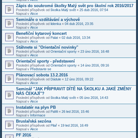
Zápis do soukromé školky Malý svět pro školní rok 2016/2017
Poslední příspěvek od
školka Malý svět
«
25 dub 2016, 07:54
Napsal v
Akce
Semináře o vzdělávání a výchově
Poslední příspěvek od
lidenka
«
04 dub 2016, 23:35
Napsal v
Akce
Benefiční kytarový koncert
Poslední příspěvek od
Palat
«
02 dub 2016, 13:34
Napsal v
Akce
Stáhnete si "Orientační novinky"
Poslední příspěvek od
Orientační sporty
«
23 úno 2016, 16:48
Napsal v
Akce
Orientační sporty - představení
Poslední příspěvek od
Orientační sporty
«
14 úno 2016, 09:16
Napsal v
Představte se
Plánovací sobota 13.2.2016
Poslední příspěvek od
Dádule
«
12 úno 2016, 09:22
Napsal v
Akce
Seminář "JAK PŘIPRAVIT DÍTĚ NA ŠKOLKU A JAKÉ ZMĚNY
NÁS ČEKAJÍ"?
Poslední příspěvek od
školka Malý svět
«
05 úno 2016, 14:43
Napsal v
Akce
Instalatér na plyn PB
Poslední příspěvek od
PaMi
«
26 led 2016, 15:46
Napsal v
Informace
Bruslařská sezóna
Poslední příspěvek od
Pilař
«
19 led 2016, 16:49
Napsal v
Akce
PF 2016