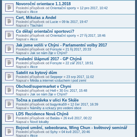
Novoroční orientace 1.1.2018
Poslední příspěvek od
Orientační sporty
«
12 pro 2017, 10:42
Napsal v
Akce
Cert, Mikulas a Andel
Poslední příspěvek od
Lucie
«
09 lis 2017, 19:47
Napsal v
Tlachání
Co dělají orientační sportovci?
Poslední příspěvek od
Orientační sporty
«
27 říj 2017, 18:46
Napsal v
Akce
Jak jsme volili v Chýni - Parlamentní volby 2017
Poslední příspěvek od
Forsyte
«
21 říj 2017, 20:33
Napsal v
Jak se nám žije v Chýni?
Poslední šlápnutí 2017 - GP Chýně
Poslední příspěvek od
Forsyte
«
22 zář 2017, 18:51
Napsal v
Akce
Satelit na bytový dům
Poslední příspěvek od
Seppepr
«
23 srp 2017, 11:02
Napsal v
Média a internet vzduchem i pod zemí
Obchod/supermarket v Chyni
Poslední příspěvek od
Hell
«
30 črc 2017, 15:48
Napsal v
Jak se nám žije v Chýni?
Točna a zastávka v ulici Ke Skále
Poslední příspěvek od
bugynka59
«
12 čer 2017, 16:39
Napsal v
Náměty a vzkazy pro vedení obce
LDS Rezidence Nová Chýně
Poslední příspěvek od
Batáta
«
26 kvě 2017, 00:22
Napsal v
Nové lokality
Bojové umění, sebeobrana, Wing Chun - květnový seminář
Poslední příspěvek od
Syhy
«
04 kvě 2017, 20:46
Napsal v
Akce