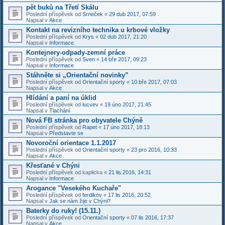
pět buků na Třetí Skálu
Poslední příspěvek od
Srneček
«
29 dub 2017, 07:59
Napsal v
Akce
Kontakt na revizního technika u krbové vložky
Poslední příspěvek od
Krys
«
02 dub 2017, 21:20
Napsal v
Informace
Kontejnery-odpady-zemní práce
Poslední příspěvek od
Sven
«
14 bře 2017, 09:23
Napsal v
Informace
Stáhněte si „Orientační novinky”
Poslední příspěvek od
Orientační sporty
«
10 bře 2017, 07:03
Napsal v
Akce
Hlídání a paní na úklid
Poslední příspěvek od
lucvev
«
19 úno 2017, 21:45
Napsal v
Tlachání
Nová FB stránka pro obyvatele Chýně
Poslední příspěvek od
Rapet
«
17 úno 2017, 18:13
Napsal v
Představte se
Novoroční orientace 1.1.2017
Poslední příspěvek od
Orientační sporty
«
23 pro 2016, 10:33
Napsal v
Akce
Křesťané v Chýni
Poslední příspěvek od
kaplicka
«
21 lis 2016, 14:31
Napsal v
Informace
Arogance "Vesekého Kuchaře"
Poslední příspěvek od
ferdikov
«
17 lis 2016, 20:52
Napsal v
Jak se nám žije v Chýni?
Baterky do ruky! (15.11.)
Poslední příspěvek od
Orientační sporty
«
07 lis 2016, 17:37
Napsal v
Akce