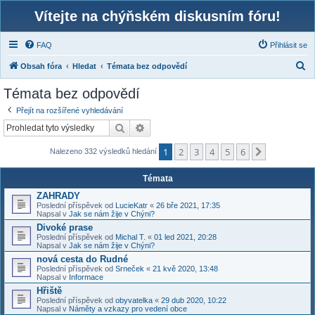
Vítejte na chýňském diskusním fóru!
FAQ
Přihlásit se
H
Obsah fóra
Hledat
Témata bez odpovědí
l
Témata bez odpovědí
e
Přejít na rozšířené vyhledávání
d
Hledat
Pokročilé hledání
a
1
2
3
4
5
6
t
Další
Nalezeno 332 výsledků hledání
Témata
ZAHRADY
Poslední příspěvek od
LucieKatr
«
26 bře 2021, 17:35
Napsal v
Jak se nám žije v Chýni?
Divoké prase
Poslední příspěvek od
Michal T.
«
01 led 2021, 20:28
Napsal v
Jak se nám žije v Chýni?
nová cesta do Rudné
Poslední příspěvek od
Srneček
«
21 kvě 2020, 13:48
Napsal v
Informace
Hřiště
Poslední příspěvek od
obyvatelka
«
29 dub 2020, 10:22
Napsal v
Náměty a vzkazy pro vedení obce