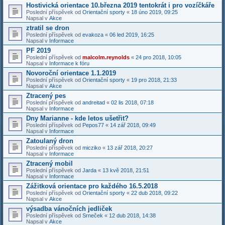
Hostivická orientace 10.března 2019 tentokrát i pro vozíčkáře
Poslední příspěvek od
Orientační sporty
«
18 úno 2019, 09:25
Napsal v
Akce
ztratil se dron
Poslední příspěvek od
evakoza
«
06 led 2019, 16:25
Napsal v
Informace
PF 2019
Poslední příspěvek od
malcolm.reynolds
«
24 pro 2018, 10:05
Napsal v
Informace k fóru
Novoroční orientace 1.1.2019
Poslední příspěvek od
Orientační sporty
«
19 pro 2018, 21:33
Napsal v
Akce
Ztracený pes
Poslední příspěvek od
andreitad
«
02 lis 2018, 07:18
Napsal v
Informace
Dny Marianne - kde letos ušetřit?
Poslední příspěvek od
Pepos77
«
14 zář 2018, 09:49
Napsal v
Informace
Zatoulaný dron
Poslední příspěvek od
micziko
«
13 zář 2018, 20:27
Napsal v
Informace
Ztracený mobil
Poslední příspěvek od
Jarda
«
13 kvě 2018, 21:51
Napsal v
Informace
Zážitková orientace pro každého 16.5.2018
Poslední příspěvek od
Orientační sporty
«
22 dub 2018, 09:22
Napsal v
Akce
výsadba vánočních jedliček
Poslední příspěvek od
Srneček
«
12 dub 2018, 14:38
Napsal v
Akce