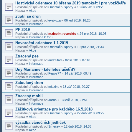
Hostivická orientace 10.března 2019 tentokrát i pro vozíčkáře
Poslední příspěvek od
Orientační sporty
«
18 úno 2019, 09:25
Napsal v
Akce
ztratil se dron
Poslední příspěvek od
evakoza
«
06 led 2019, 16:25
Napsal v
Informace
PF 2019
Poslední příspěvek od
malcolm.reynolds
«
24 pro 2018, 10:05
Napsal v
Informace k fóru
Novoroční orientace 1.1.2019
Poslední příspěvek od
Orientační sporty
«
19 pro 2018, 21:33
Napsal v
Akce
Ztracený pes
Poslední příspěvek od
andreitad
«
02 lis 2018, 07:18
Napsal v
Informace
Dny Marianne - kde letos ušetřit?
Poslední příspěvek od
Pepos77
«
14 zář 2018, 09:49
Napsal v
Informace
Zatoulaný dron
Poslední příspěvek od
micziko
«
13 zář 2018, 20:27
Napsal v
Informace
Ztracený mobil
Poslední příspěvek od
Jarda
«
13 kvě 2018, 21:51
Napsal v
Informace
Zážitková orientace pro každého 16.5.2018
Poslední příspěvek od
Orientační sporty
«
22 dub 2018, 09:22
Napsal v
Akce
výsadba vánočních jedliček
Poslední příspěvek od
Srneček
«
12 dub 2018, 14:38
Napsal v
Akce