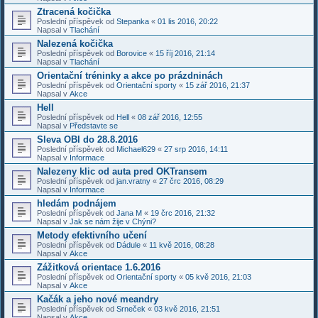
Ztracená kočička
Poslední příspěvek od
Stepanka
«
01 lis 2016, 20:22
Napsal v
Tlachání
Nalezená kočička
Poslední příspěvek od
Borovice
«
15 říj 2016, 21:14
Napsal v
Tlachání
Orientační tréninky a akce po prázdninách
Poslední příspěvek od
Orientační sporty
«
15 zář 2016, 21:37
Napsal v
Akce
Hell
Poslední příspěvek od
Hell
«
08 zář 2016, 12:55
Napsal v
Představte se
Sleva OBI do 28.8.2016
Poslední příspěvek od
Michael629
«
27 srp 2016, 14:11
Napsal v
Informace
Nalezeny klic od auta pred OKTransem
Poslední příspěvek od
jan.vratny
«
27 črc 2016, 08:29
Napsal v
Informace
hledám podnájem
Poslední příspěvek od
Jana M
«
19 črc 2016, 21:32
Napsal v
Jak se nám žije v Chýni?
Metody efektivního učení
Poslední příspěvek od
Dádule
«
11 kvě 2016, 08:28
Napsal v
Akce
Zážitková orientace 1.6.2016
Poslední příspěvek od
Orientační sporty
«
05 kvě 2016, 21:03
Napsal v
Akce
Kačák a jeho nové meandry
Poslední příspěvek od
Srneček
«
03 kvě 2016, 21:51
Napsal v
Akce