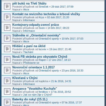
pět buků na Třetí Skálu
Poslední příspěvek od
Srneček
«
29 dub 2017, 07:59
Napsal v
Akce
Kontakt na revizního technika u krbové vložky
Poslední příspěvek od
Krys
«
02 dub 2017, 21:20
Napsal v
Informace
Kontejnery-odpady-zemní práce
Poslední příspěvek od
Sven
«
14 bře 2017, 09:23
Napsal v
Informace
Stáhněte si „Orientační novinky”
Poslední příspěvek od
Orientační sporty
«
10 bře 2017, 07:03
Napsal v
Akce
Hlídání a paní na úklid
Poslední příspěvek od
lucvev
«
19 úno 2017, 21:45
Napsal v
Tlachání
Nová FB stránka pro obyvatele Chýně
Poslední příspěvek od
Rapet
«
17 úno 2017, 18:13
Napsal v
Představte se
Novoroční orientace 1.1.2017
Poslední příspěvek od
Orientační sporty
«
23 pro 2016, 10:33
Napsal v
Akce
Křesťané v Chýni
Poslední příspěvek od
kaplicka
«
21 lis 2016, 14:31
Napsal v
Informace
Arogance "Vesekého Kuchaře"
Poslední příspěvek od
ferdikov
«
17 lis 2016, 20:52
Napsal v
Jak se nám žije v Chýni?
Baterky do ruky! (15.11.)
Poslední příspěvek od
Orientační sporty
«
07 lis 2016, 17:37
Napsal v
Akce