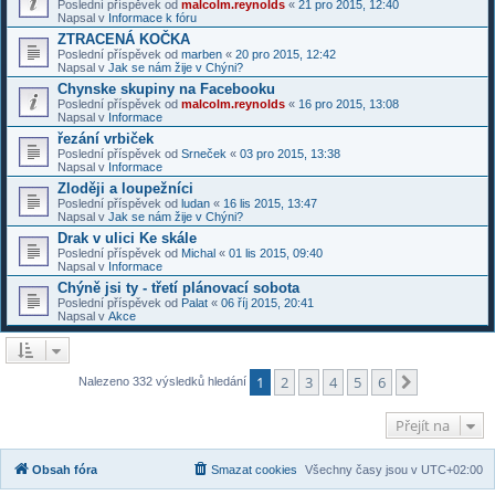
Poslední příspěvek od
malcolm.reynolds
«
21 pro 2015, 12:40
Napsal v
Informace k fóru
ZTRACENÁ KOČKA
Poslední příspěvek od
marben
«
20 pro 2015, 12:42
Napsal v
Jak se nám žije v Chýni?
Chynske skupiny na Facebooku
Poslední příspěvek od
malcolm.reynolds
«
16 pro 2015, 13:08
Napsal v
Informace
řezání vrbiček
Poslední příspěvek od
Srneček
«
03 pro 2015, 13:38
Napsal v
Informace
Zloději a loupežníci
Poslední příspěvek od
ludan
«
16 lis 2015, 13:47
Napsal v
Jak se nám žije v Chýni?
Drak v ulici Ke skále
Poslední příspěvek od
Michal
«
01 lis 2015, 09:40
Napsal v
Informace
Chýně jsi ty - třetí plánovací sobota
Poslední příspěvek od
Palat
«
06 říj 2015, 20:41
Napsal v
Akce
1
2
3
4
5
6
Další
Nalezeno 332 výsledků hledání
Přejít na
Obsah fóra
Smazat cookies
Všechny časy jsou v
UTC+02:00