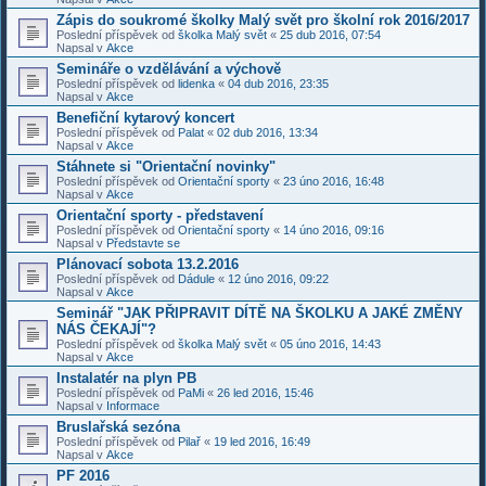
Zápis do soukromé školky Malý svět pro školní rok 2016/2017
Poslední příspěvek od
školka Malý svět
«
25 dub 2016, 07:54
Napsal v
Akce
Semináře o vzdělávání a výchově
Poslední příspěvek od
lidenka
«
04 dub 2016, 23:35
Napsal v
Akce
Benefiční kytarový koncert
Poslední příspěvek od
Palat
«
02 dub 2016, 13:34
Napsal v
Akce
Stáhnete si "Orientační novinky"
Poslední příspěvek od
Orientační sporty
«
23 úno 2016, 16:48
Napsal v
Akce
Orientační sporty - představení
Poslední příspěvek od
Orientační sporty
«
14 úno 2016, 09:16
Napsal v
Představte se
Plánovací sobota 13.2.2016
Poslední příspěvek od
Dádule
«
12 úno 2016, 09:22
Napsal v
Akce
Seminář "JAK PŘIPRAVIT DÍTĚ NA ŠKOLKU A JAKÉ ZMĚNY
NÁS ČEKAJÍ"?
Poslední příspěvek od
školka Malý svět
«
05 úno 2016, 14:43
Napsal v
Akce
Instalatér na plyn PB
Poslední příspěvek od
PaMi
«
26 led 2016, 15:46
Napsal v
Informace
Bruslařská sezóna
Poslední příspěvek od
Pilař
«
19 led 2016, 16:49
Napsal v
Akce
PF 2016