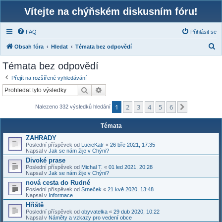
Vítejte na chýňském diskusním fóru!
FAQ
Přihlásit se
H
Obsah fóra
Hledat
Témata bez odpovědí
l
Témata bez odpovědí
e
Přejít na rozšířené vyhledávání
d
Hledat
Pokročilé hledání
a
1
2
3
4
5
6
t
Další
Nalezeno 332 výsledků hledání
Témata
ZAHRADY
Poslední příspěvek od
LucieKatr
«
26 bře 2021, 17:35
Napsal v
Jak se nám žije v Chýni?
Divoké prase
Poslední příspěvek od
Michal T.
«
01 led 2021, 20:28
Napsal v
Jak se nám žije v Chýni?
nová cesta do Rudné
Poslední příspěvek od
Srneček
«
21 kvě 2020, 13:48
Napsal v
Informace
Hřiště
Poslední příspěvek od
obyvatelka
«
29 dub 2020, 10:22
Napsal v
Náměty a vzkazy pro vedení obce