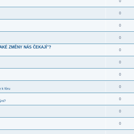
0
0
0
0
JAKÉ ZMĚNY NÁS ČEKAJÍ"?
0
0
0
0
 k fóru
0
ýni?
0
0