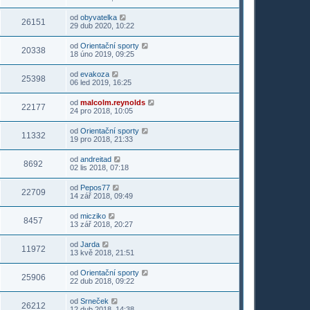
od
obyvatelka
26151
29 dub 2020, 10:22
od
Orientační sporty
20338
18 úno 2019, 09:25
od
evakoza
25398
06 led 2019, 16:25
od
malcolm.reynolds
22177
24 pro 2018, 10:05
od
Orientační sporty
11332
19 pro 2018, 21:33
od
andreitad
8692
02 lis 2018, 07:18
od
Pepos77
22709
14 zář 2018, 09:49
od
micziko
8457
13 zář 2018, 20:27
od
Jarda
11972
13 kvě 2018, 21:51
od
Orientační sporty
25906
22 dub 2018, 09:22
od
Srneček
26212
12 dub 2018, 14:38