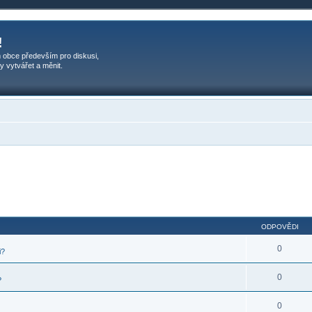
!
 obce především pro diskusi,
y vytvářet a měnit.
ODPOVĚDI
0
i?
0
?
0