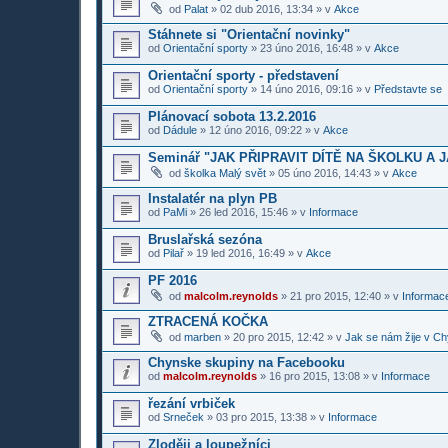
od
Palat
»
02 dub 2016, 13:34
» v
Akce
Stáhnete si "Orientační novinky"
od
Orientační sporty
»
23 úno 2016, 16:48
» v
Akce
Orientační sporty - představení
od
Orientační sporty
»
14 úno 2016, 09:16
» v
Představte se
Plánovací sobota 13.2.2016
od
Dádule
»
12 úno 2016, 09:22
» v
Akce
Seminář "JAK PŘIPRAVIT DÍTĚ NA ŠKOLKU A 
od
školka Malý svět
»
05 úno 2016, 14:43
» v
Akce
Instalatér na plyn PB
od
PaMi
»
26 led 2016, 15:46
» v
Informace
Bruslařská sezóna
od
Pilař
»
19 led 2016, 16:49
» v
Akce
PF 2016
od
malcolm.reynolds
»
21 pro 2015, 12:40
» v
Informace
ZTRACENÁ KOČKA
od
marben
»
20 pro 2015, 12:42
» v
Jak se nám žije v Ch
Chynske skupiny na Facebooku
od
malcolm.reynolds
»
16 pro 2015, 13:08
» v
Informace
řezání vrbiček
od
Srneček
»
03 pro 2015, 13:38
» v
Informace
Zloději a loupežníci