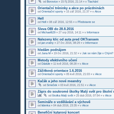
od
Borovice
»
15 říj 2016, 21:14
» v
Tlachání
Orientační tréninky a akce po prázdninách
od
Orientační sporty
»
15 zář 2016, 21:37
» v
Akce
Hell
od
Hell
»
08 zář 2016, 12:55
» v
Představte se
Sleva OBI do 28.8.2016
od
Michael629
»
27 srp 2016, 14:11
» v
Informace
Nalezeny klic od auta pred OKTransem
od
jan.vratny
»
27 črc 2016, 08:29
» v
Informace
hledám podnájem
od
Jana M
»
19 črc 2016, 21:32
» v
Jak se nám žije v Chýni?
Metody efektivního učení
od
Dádule
»
11 kvě 2016, 08:28
» v
Akce
Zážitková orientace 1.6.2016
od
Orientační sporty
»
05 kvě 2016, 21:03
» v
Akce
Kačák a jeho nové meandry
od
Srneček
»
03 kvě 2016, 21:51
» v
Akce
Zápis do soukromé školky Malý svět pro školní 
od
školka Malý svět
»
25 dub 2016, 07:54
» v
Akce
Semináře o vzdělávání a výchově
od
lidenka
»
04 dub 2016, 23:35
» v
Akce
Benefiční kytarový koncert