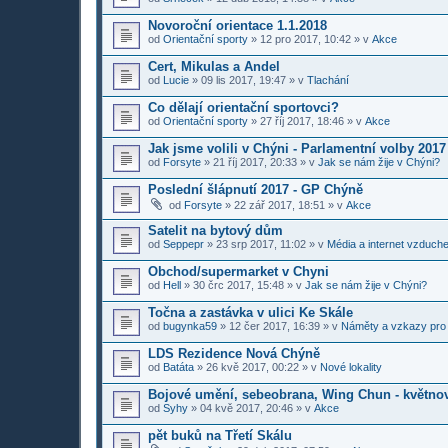
Novoroční orientace 1.1.2018
od
Orientační sporty
»
12 pro 2017, 10:42
» v
Akce
Cert, Mikulas a Andel
od
Lucie
»
09 lis 2017, 19:47
» v
Tlachání
Co dělají orientační sportovci?
od
Orientační sporty
»
27 říj 2017, 18:46
» v
Akce
Jak jsme volili v Chýni - Parlamentní volby 2017
od
Forsyte
»
21 říj 2017, 20:33
» v
Jak se nám žije v Chýni?
Poslední šlápnutí 2017 - GP Chýně
od
Forsyte
»
22 zář 2017, 18:51
» v
Akce
Satelit na bytový dům
od
Seppepr
»
23 srp 2017, 11:02
» v
Média a internet vzduch
Obchod/supermarket v Chyni
od
Hell
»
30 črc 2017, 15:48
» v
Jak se nám žije v Chýni?
Točna a zastávka v ulici Ke Skále
od
bugynka59
»
12 čer 2017, 16:39
» v
Náměty a vzkazy pro
LDS Rezidence Nová Chýně
od
Batáta
»
26 kvě 2017, 00:22
» v
Nové lokality
Bojové umění, sebeobrana, Wing Chun - květno
od
Syhy
»
04 kvě 2017, 20:46
» v
Akce
pět buků na Třetí Skálu