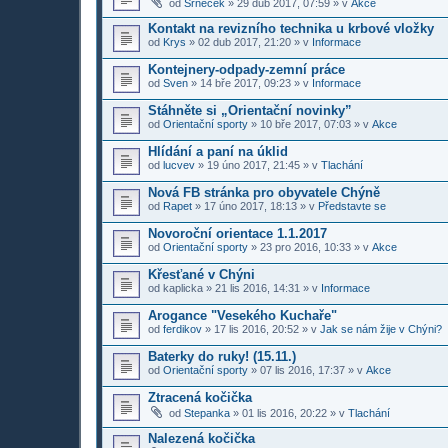
od
Srneček
»
29 dub 2017, 07:59
» v
Akce
Kontakt na revizního technika u krbové vložky
od
Krys
»
02 dub 2017, 21:20
» v
Informace
Kontejnery-odpady-zemní práce
od
Sven
»
14 bře 2017, 09:23
» v
Informace
Stáhněte si „Orientační novinky”
od
Orientační sporty
»
10 bře 2017, 07:03
» v
Akce
Hlídání a paní na úklid
od
lucvev
»
19 úno 2017, 21:45
» v
Tlachání
Nová FB stránka pro obyvatele Chýně
od
Rapet
»
17 úno 2017, 18:13
» v
Představte se
Novoroční orientace 1.1.2017
od
Orientační sporty
»
23 pro 2016, 10:33
» v
Akce
Křesťané v Chýni
od
kaplicka
»
21 lis 2016, 14:31
» v
Informace
Arogance "Vesekého Kuchaře"
od
ferdikov
»
17 lis 2016, 20:52
» v
Jak se nám žije v Chýni?
Baterky do ruky! (15.11.)
od
Orientační sporty
»
07 lis 2016, 17:37
» v
Akce
Ztracená kočička
od
Stepanka
»
01 lis 2016, 20:22
» v
Tlachání
Nalezená kočička