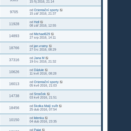
9303
15 říj 2016, 21:14
od
Orientační sporty
9705
15 zář 2016, 21:37
od
Hell
11928
08 zář 2016, 12:55
od
Michael629
14893
27 srp 2016, 14:11
od
jan.vratny
18766
27 črc 2016, 08:29
od
Jana M
37316
19 črc 2016, 21:32
od
Dádule
10626
11 kvě 2016, 08:28
od
Orientační sporty
16013
05 kvě 2016, 21:03
od
Srneček
14738
03 kvě 2016, 21:51
od
školka Malý svět
18456
25 dub 2016, 07:54
od
lidenka
10150
04 dub 2016, 23:35
od
Palat