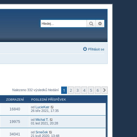
Hledat
Pokročilé hledání
Přihlásit se
1
2
3
4
5
6
Další
Nalezeno 332 výsledků hledání
ZOBRAZENÍ
POSLEDNÍ PŘÍSPĚVEK
od
LucieKatr
16840
26 bře 2021, 17:35
od
Michal T.
19975
01 led 2021, 20:28
od
Srneček
34041
21 kvě 2020, 13:48