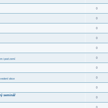
0
0
0
0
0
0
em i pod zemí
0
0
 vedení obce
0
vý seminář
0
0