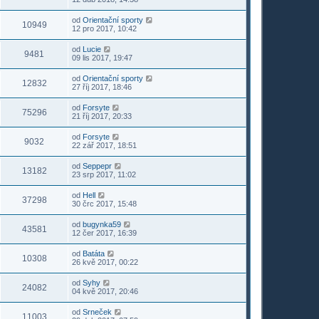
od
Orientační sporty
10949
12 pro 2017, 10:42
od
Lucie
9481
09 lis 2017, 19:47
od
Orientační sporty
12832
27 říj 2017, 18:46
od
Forsyte
75296
21 říj 2017, 20:33
od
Forsyte
9032
22 zář 2017, 18:51
od
Seppepr
13182
23 srp 2017, 11:02
od
Hell
37298
30 črc 2017, 15:48
od
bugynka59
43581
12 čer 2017, 16:39
od
Batáta
10308
26 kvě 2017, 00:22
od
Syhy
24082
04 kvě 2017, 20:46
od
Srneček
11003