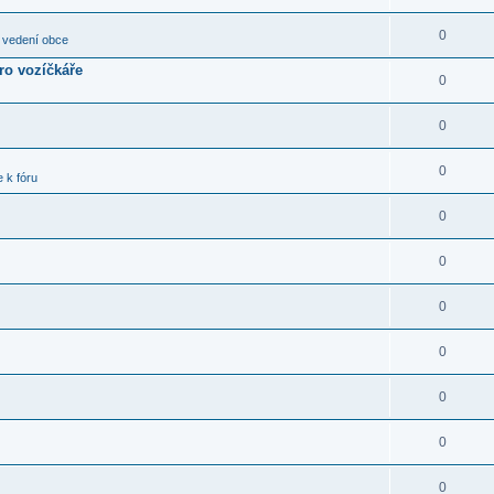
0
 vedení obce
pro vozíčkáře
0
0
0
 k fóru
0
0
0
0
0
0
0