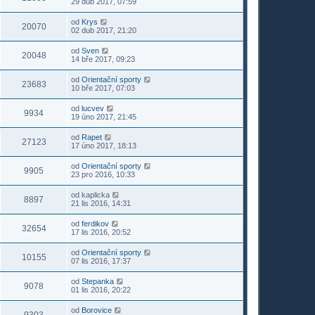
29 dub 2017, 07:59
od
Krys
20070
02 dub 2017, 21:20
od
Sven
20048
14 bře 2017, 09:23
od
Orientační sporty
23683
10 bře 2017, 07:03
od
lucvev
9934
19 úno 2017, 21:45
od
Rapet
27123
17 úno 2017, 18:13
od
Orientační sporty
9905
23 pro 2016, 10:33
od
kaplicka
8897
21 lis 2016, 14:31
od
ferdikov
32654
17 lis 2016, 20:52
od
Orientační sporty
10155
07 lis 2016, 17:37
od
Stepanka
9078
01 lis 2016, 20:22
od
Borovice