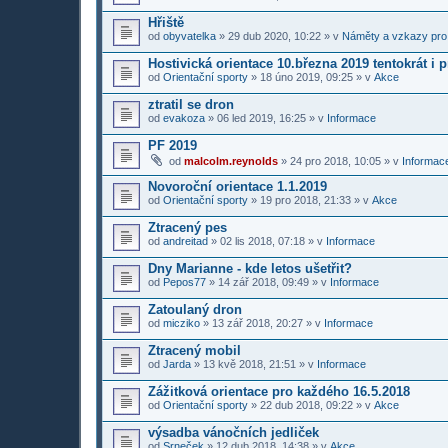
Hřiště
od
obyvatelka
»
29 dub 2020, 10:22
» v
Náměty a vzkazy pro
Hostivická orientace 10.března 2019 tentokrát i 
od
Orientační sporty
»
18 úno 2019, 09:25
» v
Akce
ztratil se dron
od
evakoza
»
06 led 2019, 16:25
» v
Informace
PF 2019
od
malcolm.reynolds
»
24 pro 2018, 10:05
» v
Informace
Novoroční orientace 1.1.2019
od
Orientační sporty
»
19 pro 2018, 21:33
» v
Akce
Ztracený pes
od
andreitad
»
02 lis 2018, 07:18
» v
Informace
Dny Marianne - kde letos ušetřit?
od
Pepos77
»
14 zář 2018, 09:49
» v
Informace
Zatoulaný dron
od
micziko
»
13 zář 2018, 20:27
» v
Informace
Ztracený mobil
od
Jarda
»
13 kvě 2018, 21:51
» v
Informace
Zážitková orientace pro každého 16.5.2018
od
Orientační sporty
»
22 dub 2018, 09:22
» v
Akce
výsadba vánočních jedliček
od
Srneček
»
12 dub 2018, 14:38
» v
Akce