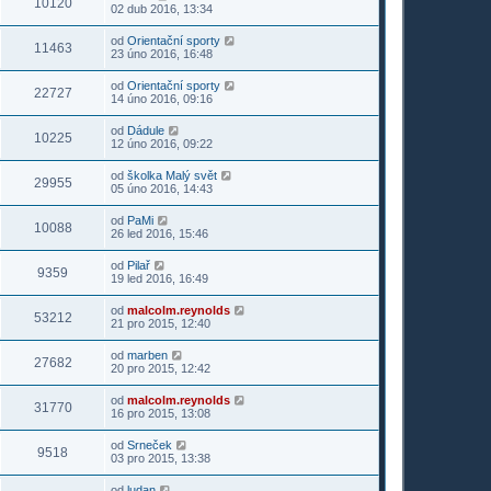
10120
02 dub 2016, 13:34
od
Orientační sporty
11463
23 úno 2016, 16:48
od
Orientační sporty
22727
14 úno 2016, 09:16
od
Dádule
10225
12 úno 2016, 09:22
od
školka Malý svět
29955
05 úno 2016, 14:43
od
PaMi
10088
26 led 2016, 15:46
od
Pilař
9359
19 led 2016, 16:49
od
malcolm.reynolds
53212
21 pro 2015, 12:40
od
marben
27682
20 pro 2015, 12:42
od
malcolm.reynolds
31770
16 pro 2015, 13:08
od
Srneček
9518
03 pro 2015, 13:38
od
ludan