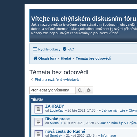
Vítejte na chýňském diskusním fóru
Jak z názvu vyplývá je určené všem stávajícím i budoucím obyvatelům
debatu a sdílení informací. Máte jedinečnou možnost jej svými příspěvk
Názory zde nejsou nikým cenzurovány a jsou velmi vítané.
Rychlé odkazy
FAQ
Obsah fóra
Hledat
Témata bez odpovědí
Témata bez odpovědí
Přejít na rozšířené vyhledávání
Hledat
Pokročilé hledání
TÉMATA
ZAHRADY
od
LucieKatr
»
26 bře 2021, 17:35
» v
Jak se nám žije v Chýn
Divoké prase
od
Michal T.
»
01 led 2021, 20:28
» v
Jak se nám žije v Chýni
nová cesta do Rudné
od
Srneček
»
21 kvě 2020, 13:48
» v
Informace